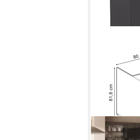
VICCO
Unterschrank R-Line, 
cm ohne Arbeitsplatte