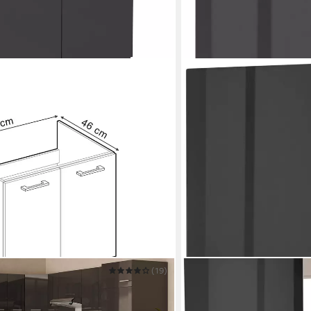
(19)
KOCHSTATION
Anthrazit Hochglanz/Anthrazit, 80
Apothekerschrank KS-Wi
30 x 165 x 60 cm
B/H/T