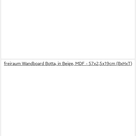
freiraum Wandboard Botta, in Beige, MDF - 57x2,5x19cm (BxHxT)