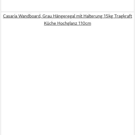
Casaria Wandboard, Grau Hängeregal mit Halterung 15kg Tragkraft
Küche Hochglanz 110cm