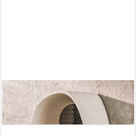
ALESVELT
Wandregal STONE DROP Organisches Wand-Nischenregal aus
Marmor-Komposit
45,00 €
UVP
99,00 €
-55%
lieferbar in 4 Wochen