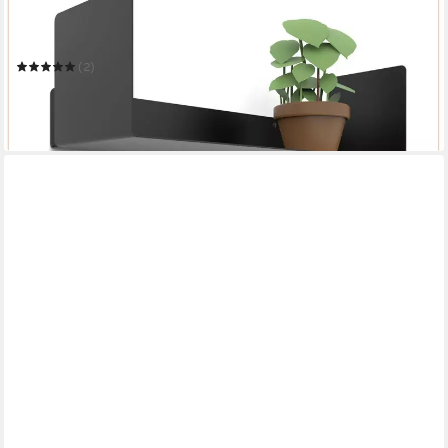
Wandregal Moderne Regal Wand Design 2er Set - 2x40 cm
Bücherregal schwebend
(2)
54,99 €
UVP
65,99 €
-17%
in 4-5 Werktagen bei dir