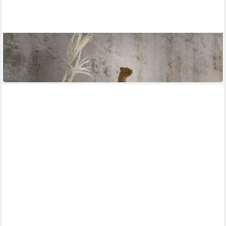
INFANTIL
Wandregal Wandregal STONE 2
123,95 €
in 6-7 Werktagen bei dir