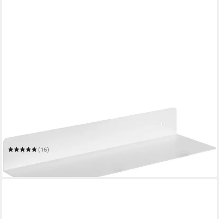
ACTONA GROUP
Wandregal Jonas
50 x 7 x 15 cm
B/H/T
(16)
19,99 €
in 6-8 Werktagen bei dir