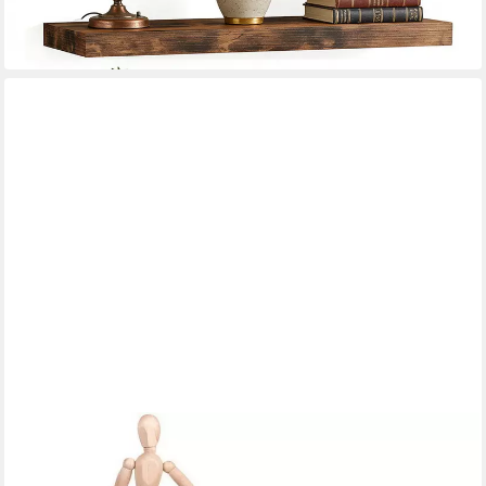
-27%
in 4-5 Werktagen bei dir
WOLTU
Wandregal
Mehrere Größen