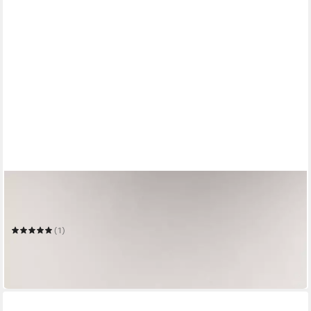
HOME AFFAIRE
Wandboard San Pedro
140 x 20 x 22 cm
B/H/T
(1)
49,99 €
UVP
79,00 €
-37%
in 6-8 Werktagen bei dir