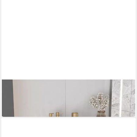
HOOZ
Wandregal Glasregal Wandregal Grauglas Schwebend
Halterung Schwarz 30-100cm
30,90 €
in 2-3 Werktagen bei dir