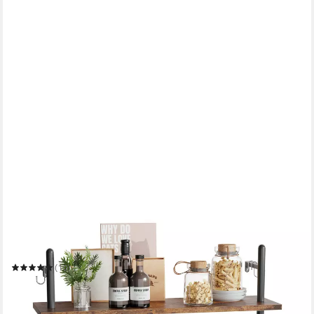
BESTIER
Wandregal Wandboard Holz, Küchenregal, Wandregal
Badezimmer Metall
(10)
45,99 €
UVP
99,99 €
-54%
in 6-7 Werktagen bei dir