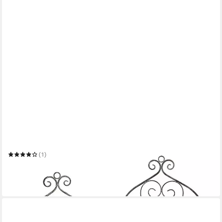
AMBIENTE HAUS
Wandregal Dekoregal 2er Set eckig in grau
37 x 45 x 16 cm
B/H/T
(1)
47,71 €
UVP
110,00 €
-57%
in 4-5 Werktagen bei dir