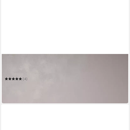
HOME AFFAIRE
Wandboard Estepona
150 x 25 x 18 cm
B/H/T
(4)
44,48 €
UVP
119,00 €
-63%
in 6-8 Werktagen bei dir