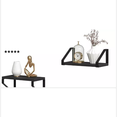
EUGAD
Wandregal, Set 3-tlg., 3er Set Hängeregal, Schweberegal,
Küchenregal hängend
(7)
20,99 €
UVP
35,99 €
(7,00 €/ 1 Stk)
-42%
lieferbar - in 3-4 Werktagen bei dir