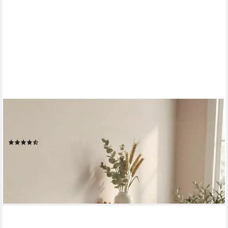
VASAGLE
Wandregal Schweberegal, dekorative Regale, Holzoptik, 1-tlg.,
pro Regal bis 15 kg belastbar, MDF, 2er Set, 20 x 60 x 7 cm
(16)
18,99 €
UVP
23,99 €
-21%
lieferbar - in 4-5 Werktagen bei dir