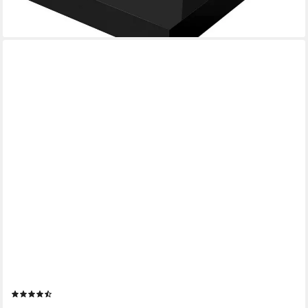
HTI-LINE
Wandboard Wandboard Altona 80, Stück 1-tlg., Wandregal
(59)
16,79 €
UVP
24,99 €