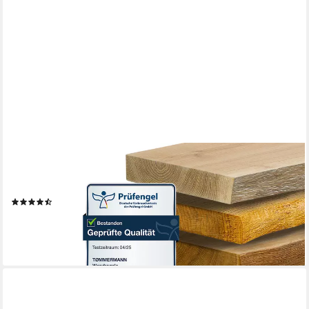
TØMMERMANN
Wandregal Schweberegal Holzregal mit Baumkante - Hängeregal
aus Massivholz Eiche, Komplett-Set
(2)
ab 54,29 €
lieferbar - in 5-6 Werktagen bei dir
+2