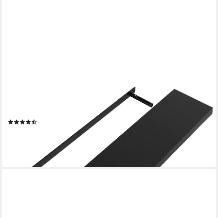
CASARIA
Wandregal, Schwarz Hängeregal mit Halterung 15kg Tragkraft
Küche Matt 110cm
(41)
44,95 €
lieferbar - in 3-4 Werktagen bei dir