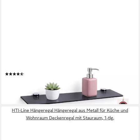
HOOZ
Wandregal Glasregal, Wandablage ESG 18cm tief, rechteckig, inkl.
Halter 30-100cm, Regal Glas, Platzsparende Wandboard für
Dusche, Bad, Küche oder Wohnraum
(21)
ab 19,90 €
lieferbar - in 2-3 Werktagen bei dir
HTI-Line Hängeregal Hängeregal aus Metall für Küche und
Wohnraum Deckenregal mit Stauraum, 1-tlg.