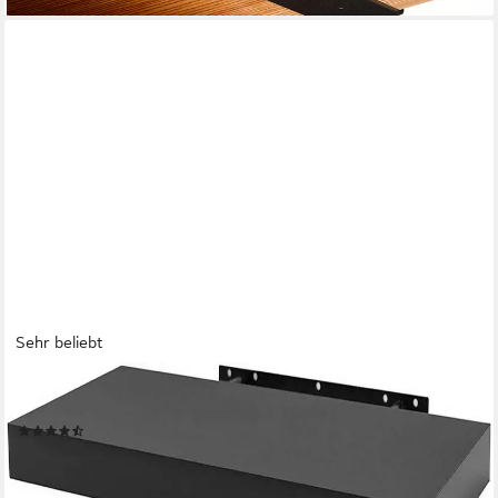
Sehr beliebt
WOLTU
Wandregal, Wandboard CD DVD Regal Bücherregal Holz Board
(151)
ab 12,99 €
UVP
23,99 €
-46%