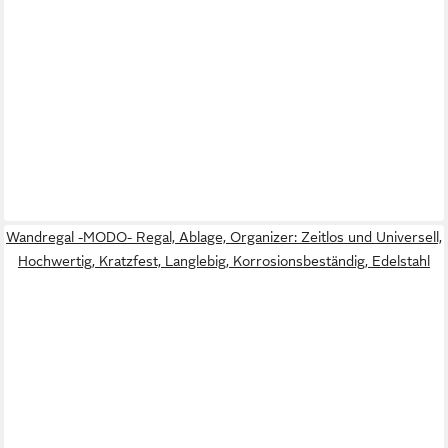
Wandregal -MODO- Regal, Ablage, Organizer: Zeitlos und Universell,
Hochwertig, Kratzfest, Langlebig, Korrosionsbeständig, Edelstahl