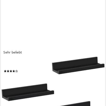
Sehr beliebt
WOLTU
Wandregal, 3-tlg., Bilderleiste, Fotoleiste Bilderregal Fotohalter
(26)
ab 15,99 €
UVP
30,99 €
(5,33 €/ 1 Stk)
-48%
lieferbar - in 3-4 Werktagen bei dir