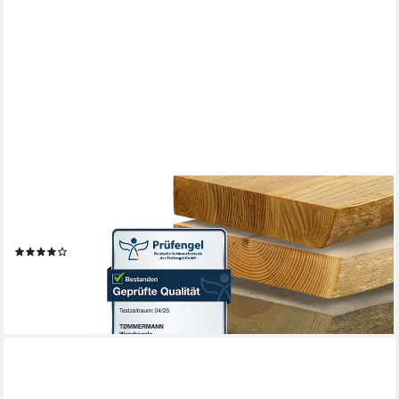
TØMMERMANN
Wandregal Schweberegal Holzregal mit Baumkante - Hängeregal
aus Massivholz, Komplett-Set
(1)
ab 53,25 €
lieferbar - in 5-6 Werktagen bei dir
+2