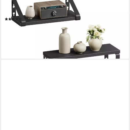
Montagemöglichkeiten, 3-tlg., 20/30/40 cm, für Wohnzimmer,
Küche
(147)
17,99 €
UVP
23,99 €
(6,00 €/ 1 Stk)
-25%
lieferbar - in 4-5 Werktagen bei dir
+1