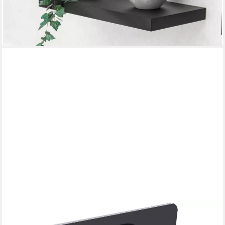
-15%
lieferbar - in 3-4 Werktagen bei dir
VENKUBER
Wandregal 2er Set Wandregal Ohne Bohren Schweberegal, aus