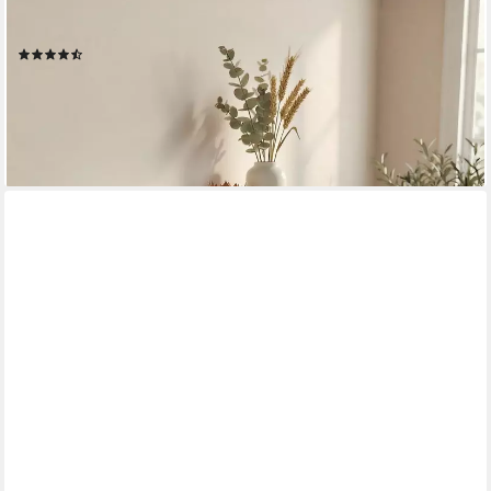
Wandregal Schweberegal, dekorative Regale, Holzoptik, 1-tlg.,
pro Regal bis 15 kg belastbar, MDF, 2er Set, 20 x 60 x 7 cm
(16)
18,99 €
UVP
23,99 €
-21%
lieferbar - in 4-5 Werktagen bei dir