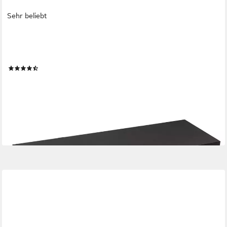
Sehr beliebt
WOLTU
Wandboard, 1-tlg., Wandregal Holz Schweberegal Regal für
Bücher
(21)
ab 16,99 €
UVP
26,99 €
-37%
lieferbar - in 3-4 Werktagen bei dir