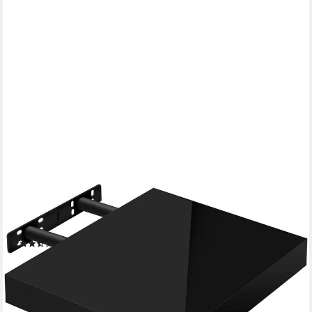
WOLTU
Wandregal, 1-tlg., Volato freischwebend Schweberegal Holz
Board Schwarz
(12)
ab 11,19 €
UVP
30,99 €
-64%
lieferbar - in 3-4 Werktagen bei dir