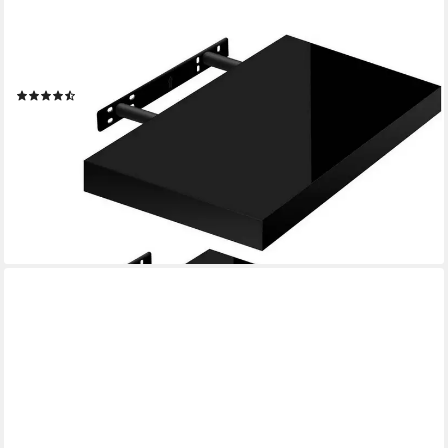
WOLTU
Wandregal, 2-tlg., Wandboard freischwebend Schweberegal Holz
(22)
ab 22,99 €
UVP
38,99 €
(11,50 €/ 1 Stk)
-41%
lieferbar - in 3-4 Werktagen bei dir