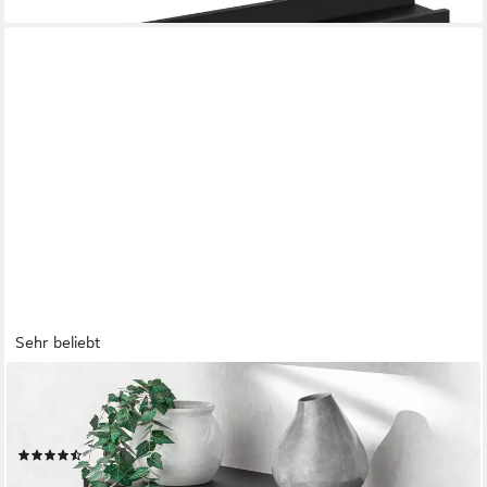
Sehr beliebt
CASARIA
Wandboard, Schwarz Hängeregal mit Halterung 15kg Tragkraft
Küche Matt 50cm
(55)
ab 19,50 €
22,95 €