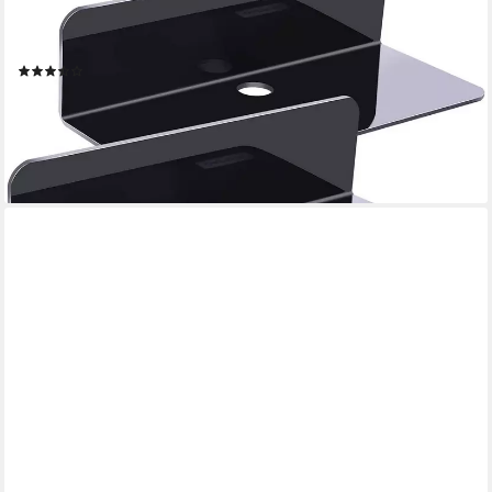
Acryl, 2-tlg., Badezimmer Regal Zum Kleben Bücherregal Bad
Regal Selbstklebend
(2)
ab 13,99 €
29,90 €
-53%
lieferbar - in 9-11 Werktagen bei dir