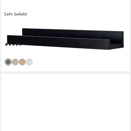
Sehr beliebt
LEVANDEO®
Bilderleiste, Bilderleiste L40cm Schwarz MDF Holz Wandregal
Kurz Wanddeko
(24)
ab 12,99 €
lieferbar - in 2-3 Werktagen bei dir