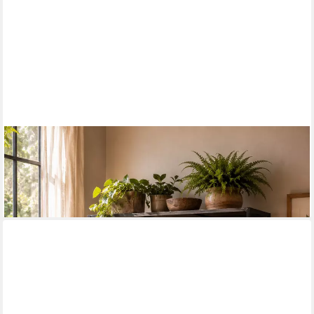
CHIC ANTIQUE
Regal Vintage Industrial Regal Küchenregal Oscar Antik-Schwarz
auf Rädern
719,00 €
lieferbar - in 7-9 Werktagen bei dir