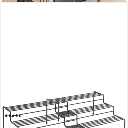
METALTEX
Gewürzregal, 2-tlg., 3 Etagen, mit exclusiver TouchTherm®
Beschichtung
(13)
25,99 €
UVP
29,99 €