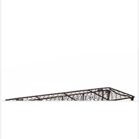
AMBIENTE HAUS
Wandregal Regal aus Draht mit 5 Haken in Antikbraun, 1-tlg.,
Aufbewahrungslösung für den Innen- und Außenbereich
24,99 €
UVP
51,10 €
-51%
lieferbar - in 4-5 Werktagen bei dir