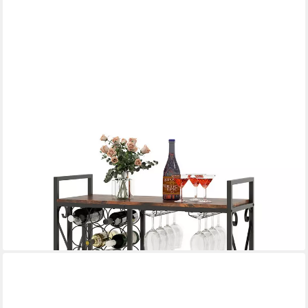
COSTWAY
Weinregal, 21 Flaschen, stehend, mit Glashalter & Tischplatte,
Metall
89,99 €
UVP
149,99 €
-40%
lieferbar - in 2-3 Werktagen bei dir