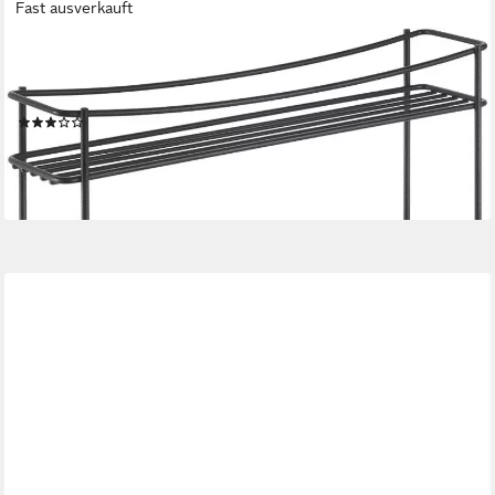
Fast ausverkauft
METALTEX
Gewürzregal, 1-tlg., in matt schwarz mit exclusiver TouchTherm®
Beschichtung, 2 Etagaen
(5)
ab 20,90 €
UVP
27,99 €
-25%
lieferbar - in 3-4 Werktagen bei dir