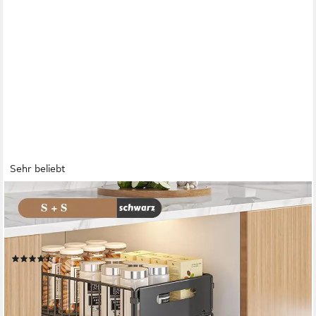
Sehr beliebt
GARVEEMORE
Küchenorganizer-Set Teleskopschublade, Faltbare Ausziehbarer
Schrank Organizer, (2-tlg), Slide Out Schrank,Kein Bohren
erforderlich,geeignet für Küche,Schränke
(31)
ab 27,47 €
UVP
45,79 €
-40%
lieferbar - in 3-4 Werktagen bei dir