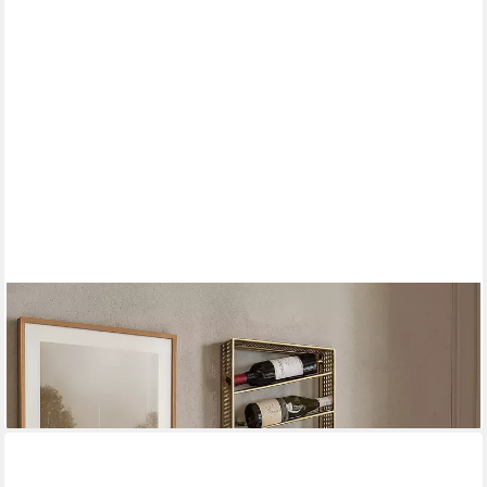
MOEBEL-DIREKT-ONLINE
Weinregal Ruby, 1-tlg., 8 Flaschenablagen
44,99 €
59,99 €
-25%
lieferbar - in 5-6 Werktagen bei dir