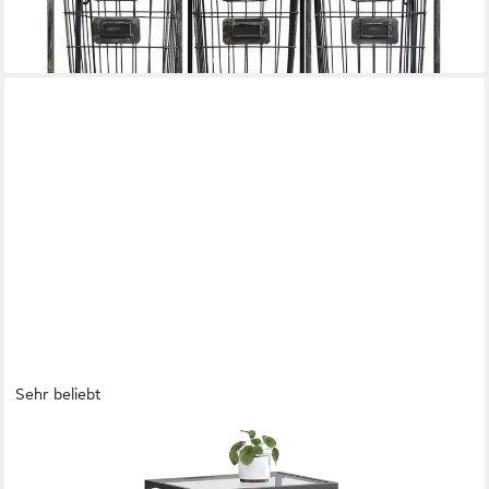
-11%
lieferbar - in 2-3 Werktagen bei dir
Sehr beliebt
VASAGLE
Bücherregal Badregal, für Badezimmer, Wohnzimmer, Küche,
Büro, 1-tlg., Regal mit 4 Ablagen, gehärtetes Glas, einfache