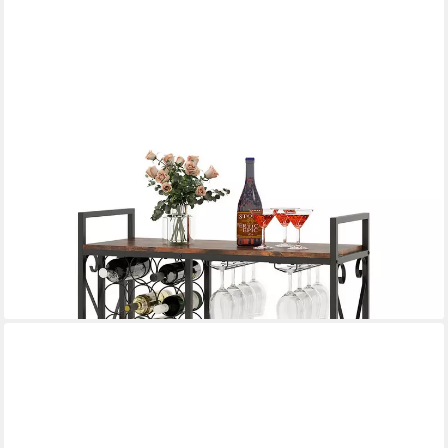
COSTWAY
Weinregal, 21 Flaschen, stehend, mit Glashalter & Tischplatte,
Metall
89,99 €
UVP
149,99 €
-40%
lieferbar - in 2-3 Werktagen bei dir