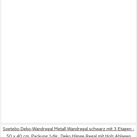
Spetebo Deko-Wandregal Metall Wandregal schwarz mit 3 Etagen -
50 x 40 cm, Packung 1-tlg., Deko Hänge Regal mit Holz Ablagen