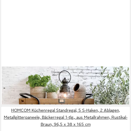
CHIC ANTIQUE
Regal Küchenregal Blumenregal Industrial Landhaus Cornwall
Metall
399,00 €
lieferbar - in 7-9 Werktagen bei dir
HOMCOM Küchenregal Standregal, 5 S-Haken, 2 Ablagen,
Metallgitterpaneele, Bäckerregal 1-tlg., aus Metallrahmen, Rustikal-
Braun, 96,5 x 38 x 165 cm