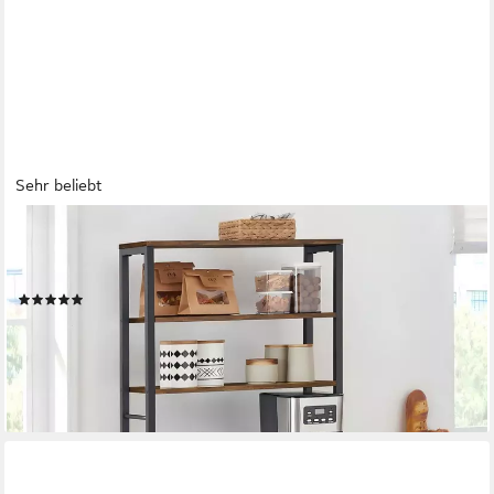
Sehr beliebt
VASAGLE
Standregal Küchenregal, Mikrowellen-Regal, 6 Haken, 6 Ablagen,
40 x 60 x 167 cm, Stahlrahmen, Industrie-Design, für Küche
(1020)
ab 64,99 €
UVP
129,99 €
-50%
lieferbar - in 3-4 Werktagen bei dir