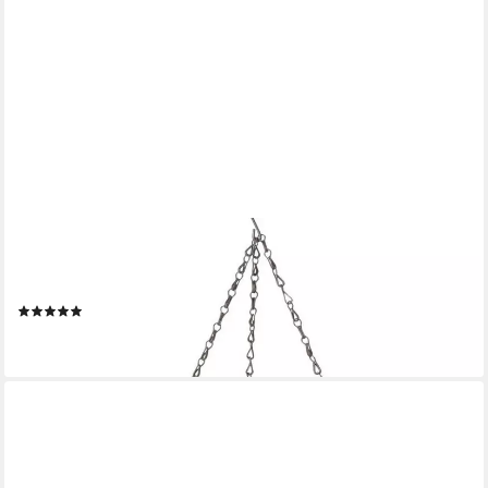
SPETEBO
Hängeregal Metall Hängekorb VERONA mit 8 Haken - Ø 35 cm,
Stück 1-tlg., Draht Korb Decken Regal in grau
(1)
24,95 €
lieferbar - in 3-4 Werktagen bei dir