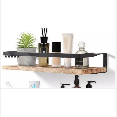
HOLZ LICHTER
Wandregal Wandregal 2er Set Schweberegal mit 6 Haken &
Handtuchhalter, Set 2-tlg., Wandregal mit 15 Kg Tragkraft,
platzsparend & vielseitig einsetzbar
(6)
39,90 €
59,90 €
-33%
lieferbar - in 2-3 Werktagen bei dir