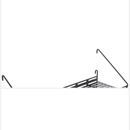
METALTEX
Ablageelement Mural line, 1-tlg., Eisenblech
22,53 €
UVP
28,99 €
-22%
lieferbar - in 3-4 Werktagen bei dir