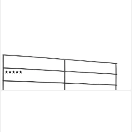
METALTEX
Regalelement Mural line, Set 1-tlg., individuell erweiterbar
(2)
27,99 €
lieferbar - in 3-4 Werktagen bei dir