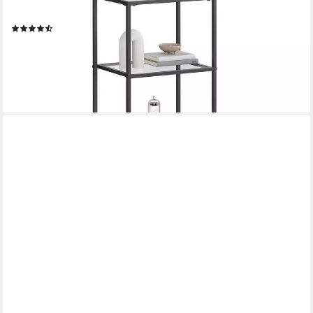
Montage
(81)
34,99 €
UVP
50,99 €
-31%
lieferbar - in 4-5 Werktagen bei dir