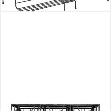
-13%
lieferbar - in 3-4 Werktagen bei dir
CHIC ANTIQUE
Wandregal Vintage Wandregal Bruno 4 Schubladen 3
Gitterfächern
ab 239,00 €
269,95 €