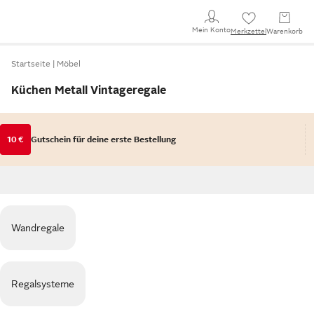
Mein Konto
Merkzettel
Warenkorb
Startseite
Möbel
Küchen Metall Vintageregale
10 €
Gutschein für deine erste Bestellung
Wandregale
Regalsysteme