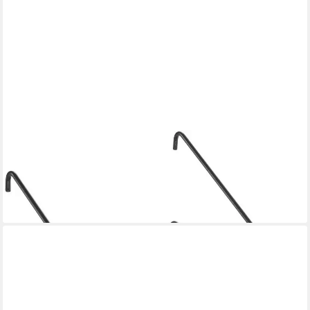
METALTEX
Ablageelement Mural line, Set 1-tlg.
ab 15,45 €
UVP
17,99 €
-14%
lieferbar - in 4-5 Werktagen bei dir