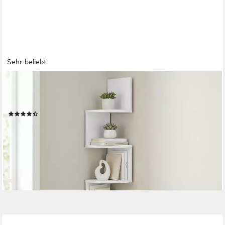
Sehr beliebt
VASAGLE
Eckregal, 1-tlg., Wandregal, Bücherregal mit 5 Ablagen, Höhe
126cm
(276)
ab 23,99 €
UVP
35,99 €
-33%
lieferbar - in 2-3 Werktagen bei dir
+1