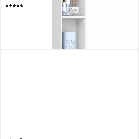
(137)
ab 25,64 €
UVP
38,99 €
nur bis Dienstag
-34%
lieferbar - in 3-4 Werktagen bei dir