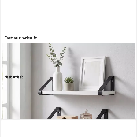
Fast ausverkauft
VASAGLE
Wandregal Schweberegal, 3er Set, Regalbrett, 2
Montagemöglichkeiten, 3-tlg., 20/30/40 cm, für Wohnzimmer,
Küche
(147)
19,99 €
UVP
23,99 €
(6,66 €/ 1 Stk)
-17%
lieferbar - in 3-4 Werktagen bei dir
+1