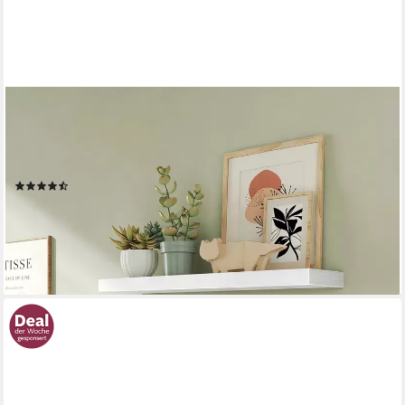
VASAGLE
Wandregal Schweberegal, Regalbrett, 40/60/80 cm, 1-tlg.,
Wandboard für Bilderrahmen, Deko, für Wohnzimmer,
Arbeitszimmer, Küche
(125)
ab 19,99 €
UVP
33,99 €
-41%
lieferbar - in 3-4 Werktagen bei dir