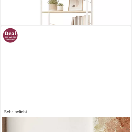
-25%
lieferbar - in 3-4 Werktagen bei dir
Sehr beliebt
VASAGLE
Bücherregal, mit 10 Fächern, Würfelregal, Stufenregal, 129,5 x