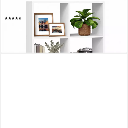
Bücherregal Standregal, mit 6 Fächern, 30 x 98 x 66,4 cm,
offene Fächer
(50)
ab 43,99 €
UVP
61,99 €
-29%
lieferbar - in 3-4 Werktagen bei dir