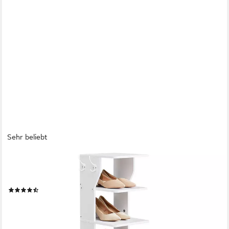
Sehr beliebt
VASAGLE
Schuhregal Standregal, platzsparend, für Eingangsbereich, Ecke,
Schuhablage, schmal, mit 7 Ebenen, 30 x 26,4 x 110,4 cm
(111)
ab 33,99 €
UVP
42,84 €
-21%
lieferbar - in 2-3 Werktagen bei dir