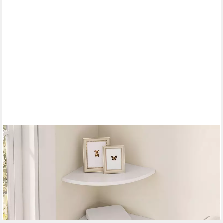
VASAGLE
Eckregal Schweberegal aus Holzspanplatte, für Schlafzimmer
und Flur, Fächerförmiges Wandregal, 20 x 20 x 1,2 cm, 2er Set
13,99 €
UVP
28,99 €
-52%
lieferbar - in 3-4 Werktagen bei dir