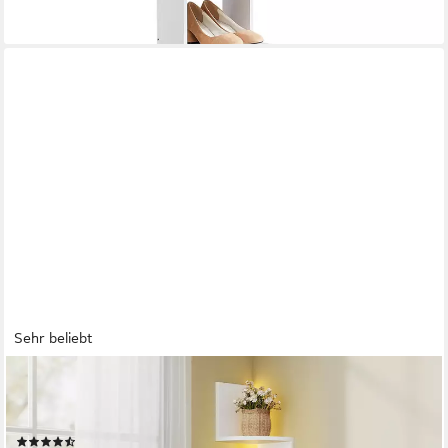
Sehr beliebt
VASAGLE
Eckregal Wandregal Schweberegal Bücherregal Pflanzenregal,
mit LED-Beleuchtung, 5 Ebenen
(34)