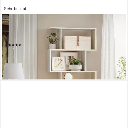
Sehr beliebt
VASAGLE
Bücherregal Standregal, für Wohnzimmer, Schlafzimmer,
Arbeitszimmer, 1-tlg., Standregal, Büroregal, 6 Fächer,
Holzwerkstoff, 70x190,5x24cm (BxHxT)
(554)
ab 56,99 €
UVP
101,99 €
-44%
lieferbar - in 2-3 Werktagen bei dir