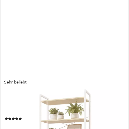
Sehr beliebt
VASAGLE
Bücherregal Standregal, DVD-Regal, Büroregal, Büro,
Wohnzimmer, Schlafzimmer, Flur, mit 6 Ebenen, offene Ablagen,
64 x 185.5 x 30 cm, beige-weiß
(196)
55,99 €
UVP
74,99 €