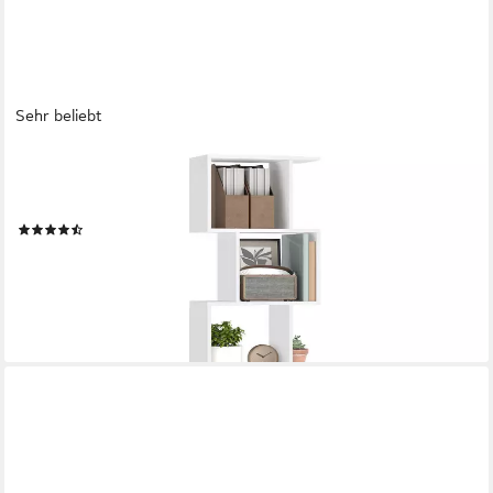
Sehr beliebt
VASAGLE
Bücherregal, 6 stöckiges Bücherregal, Standregal, Büroregal, 24
x 40 x 191 cm
(36)
43,99 €
UVP
66,99 €
-34%
lieferbar - in 3-4 Werktagen bei dir