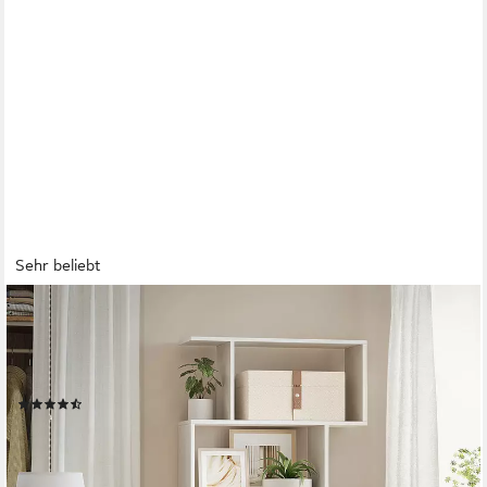
Sehr beliebt
VASAGLE
Bücherregal Standregal, für Wohnzimmer, Schlafzimmer,
Arbeitszimmer, 1-tlg., Standregal, Büroregal, 6 Fächer,
Holzwerkstoff, 70x190,5x24cm (BxHxT)
(554)
ab 56,99 €
UVP
101,99 €
-44%
lieferbar - in 2-3 Werktagen bei dir