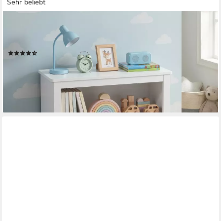
Sehr beliebt
VASAGLE
Kinderregal Spielzeugaufbewahrung, Bücherregal Kinder,
Spielzeugregal, mit Rollen
(167)
ab 61,99 €
UVP
77,99 €
-21%
lieferbar - in 3-4 Werktagen bei dir
+2