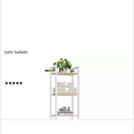
Sehr beliebt
VASAGLE
Bücherregal Standregal, Lagerregal, 6 Ebenen, Bücherregal,
Stahlrahmen
(248)
41,19 €
UVP
51,99 €
-21%
lieferbar - in 3-4 Werktagen bei dir
+1