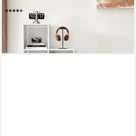
27 x 129,5 cm
(292)
59,99 €
UVP
159,99 €
nur bis Dienstag
-63%
lieferbar - in 2-3 Werktagen bei dir