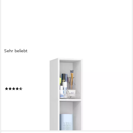
Sehr beliebt
VASAGLE
Bücherregal mit verstellbaren Ablagen, für Wohnzimmer,
Homeoffice, Schlafzimmer, 3-stöckiges Regal, offenes
Aufbewahrungsregal, 24 x 20 x 94,8 cm
(137)
ab 25,64 €
UVP
38,99 €
nur bis Dienstag
-34%
lieferbar - in 3-4 Werktagen bei dir