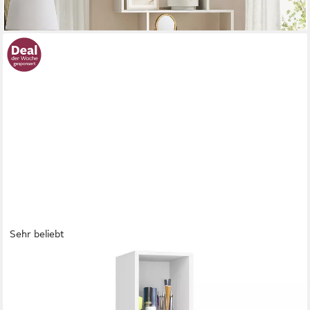
Sehr beliebt
VASAGLE
Bücherregal mit verstellbaren Ablagen, für Wohnzimmer,
Homeoffice, Schlafzimmer, 3-stöckiges Regal, offenes
Aufbewahrungsregal, 24 x 20 x 94,8 cm