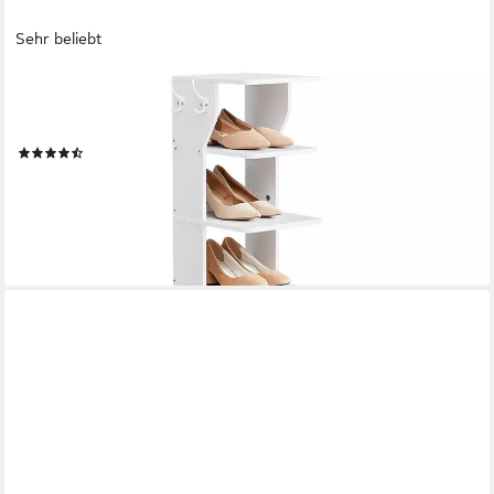
Sehr beliebt
VASAGLE
Schuhregal Standregal, platzsparend, für Eingangsbereich, Ecke,
Schuhablage, schmal, mit 7 Ebenen, 30 x 26,4 x 110,4 cm
(111)
ab 33,99 €
UVP
42,84 €
-21%
lieferbar - in 2-3 Werktagen bei dir