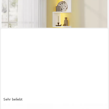
32,99 €
UVP
39,99 €
-18%
lieferbar - in 3-4 Werktagen bei dir
Sehr beliebt
VASAGLE