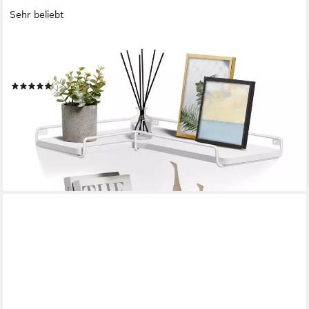
Sehr beliebt
VASAGLE
Eckregal, 2-tlg., Wandregal, L-förmiges Eckregal, 2er Set,
Industrie-Design
(192)
21,99 €
UVP
37,65 €
-42%
lieferbar - in 3-4 Werktagen bei dir