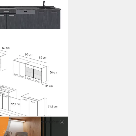
(4)
arz Beton/Anthrazit, 350 cm