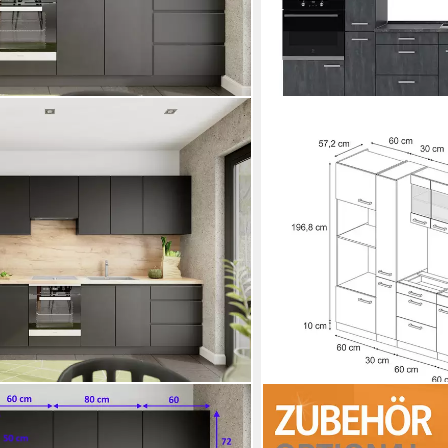
VICCO
e Einbauküche Campari 280 cm
Küchenzeile R-Line, Schw
ohne Arbeitsplatte
0 €