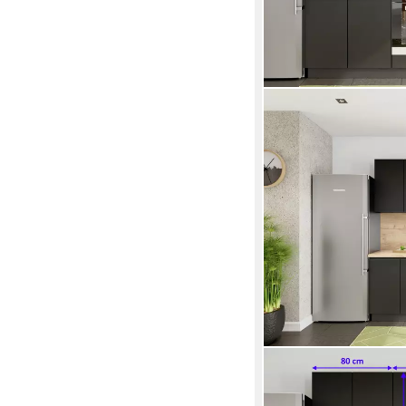
MÖBEL FÜR DICH
Küchenzeile Grifflos
1.299,00 €
UVP
1.369,0