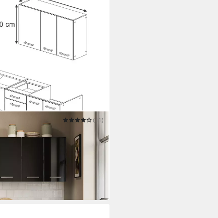
(11)
arz Hochglanz/Weiß, 160 cm mit
..