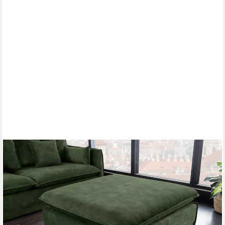
RIESS-AMBIENTE
Sitzhocker HEAVEN 100cm dunkelgrün · Hussensofa inkl. Kissen
& abnehmbaren Bezug (Einzelartikel, 1 St), Wohnzimmer-Hocker
· Samt-Bezug · Federkern-Polsterung · Landhausstil
249,95 €
UVP
299,00 €
-16%
lieferbar - in 6-7 Werktagen bei dir