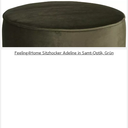
WOOOD
Hocker Sara, runde Form, vielseitig Einsetzbar, H 36 cm x Ø 60
cm
119,00 €
lieferbar in 3 Wochen
Feeling4Home Sitzhocker Adeline in Samt-Optik, Grün