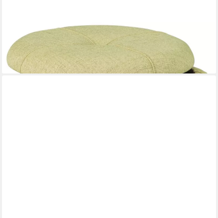
FURNARO
Hocker, Sitzhocker mit abnehmbarem Deckel
43,47 €
lieferbar - in 4-5 Werktagen bei dir