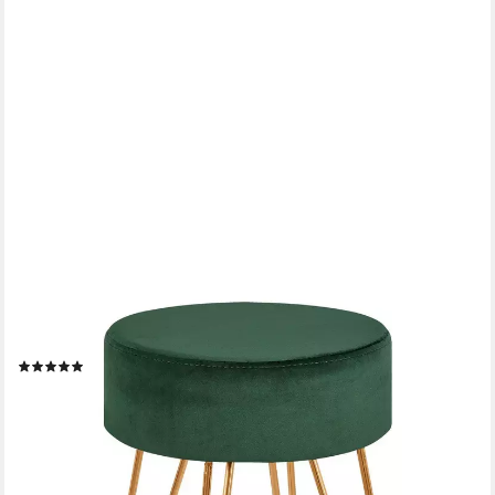
DUHOME
Hocker (9111), Sitzhocker Rund Hocker Samt oder Stoff
Lederoptik Schemel Metallbeine
(5)
44,99 €
UVP
79,99 €
-44%
lieferbar - in 2-3 Werktagen bei dir