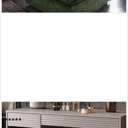
VICCO
Sitzhocker Cherio, Mintgrün, 35 x 64 cm (1 St)
(1)
47,90 €
UVP
56,90 €