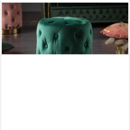
RIESS-AMBIENTE
Sitzhocker MODERN BAROCK 37cm dunkelgrün / gold, Hocker ·
Samt · Metall · Chesterfield-Design
(9)
55,95 €
lieferbar - in 4-5 Werktagen bei dir