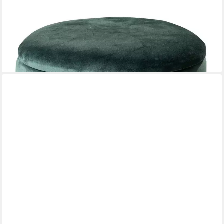
HOME4YOU
Sitzhocker, Ø 31 cm, Dunkelgrün, Silbergrau, Samtbezug,
Holzgestell, abnehmbarer Deckel, mit Stauraum
50,09 €
lieferbar - in 2-3 Werktagen bei dir