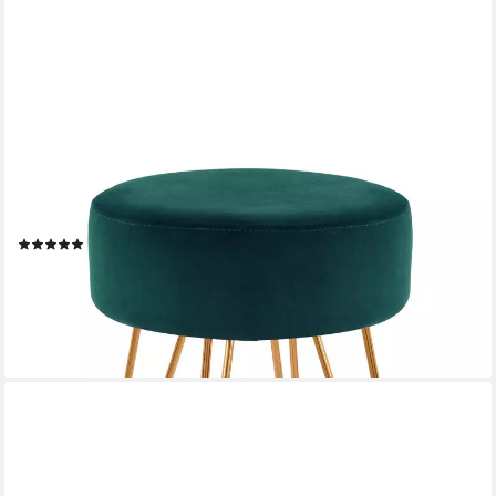
DUHOME
Hocker (9111), Sitzhocker Rund Hocker Samt oder Stoff
Lederoptik Schemel Metallbeine
(5)
49,99 €
UVP
79,99 €
-38%
lieferbar - in 2-3 Werktagen bei dir