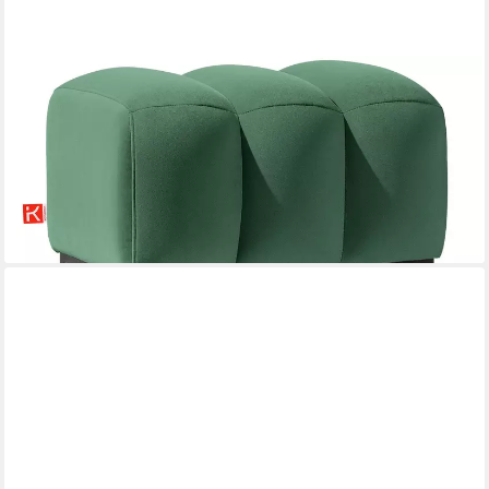
KONSIMO®
Sitzhocker Polsterhocker PECCO hergestellt in der EU,
Veloursstoff, handgefertigt, Elegant, Massivholzrahmen
ab 169,00 €
189,00 €
-11%
lieferbar in 5 Wochen
+11