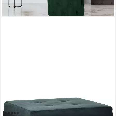
lieferbar in 6 Wochen
+3
CLP
Sitzhocker Barci (1er)
(7)