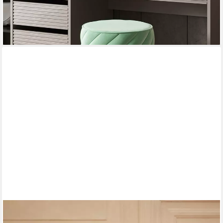
-16%
lieferbar - in 2-3 Werktagen bei dir
OTTO HOME
Hocker Salla, Bezug auch in Luxus-Microfaser in Teddyfelloptik