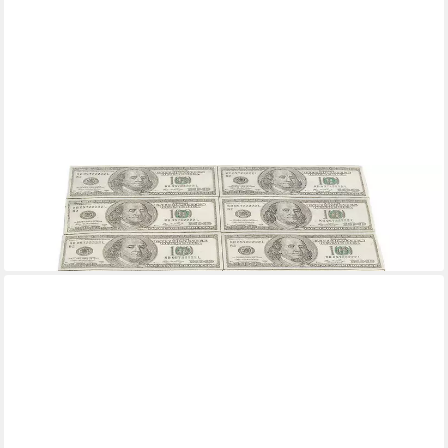
KARE DESIGN
Sitzhocker Dollar
139,00 €
lieferbar - in 5-6 Werktagen bei dir