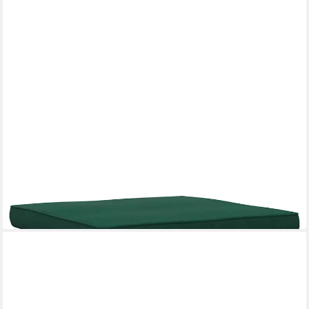
VIDAXL
Hocker Hocker mit Holzbeinen Dunkelgrün Samt (1 St)
72,99 €
lieferbar - in 4-5 Werktagen bei dir