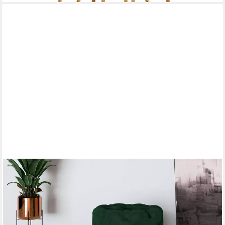
HOME AFFAIRE
Hocker FOLLINA, Polsterhocker mit klassischer Chesterfield-
Knopfheftung
199,99 €