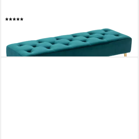
Sitzhocker (9130C), Sitzbank Polsterbank Sitzhocker
Schminkbank mit Knöpfen, Metallbeine
(27)
84,98 €
UVP
139,99 €
-39%
lieferbar - in 2-3 Werktagen bei dir