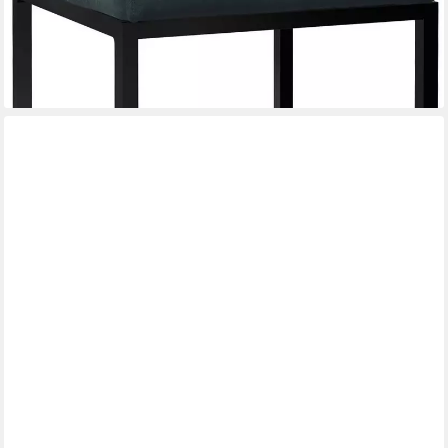
37,90 €
UVP
67,90 €
-44%
lieferbar - in 2-3 Werktagen bei dir
+2
DUHOME