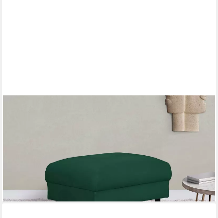
HOME AFFAIRE
Hocker Lillibeth Polsterhocker, Sitzhocker, Maße B/T/H:
64/50/48 cm, passend zur Serie "Lillibeth", auch in Cord und
Samtoptik
199,99 €
lieferbar in 8 Wochen
+2