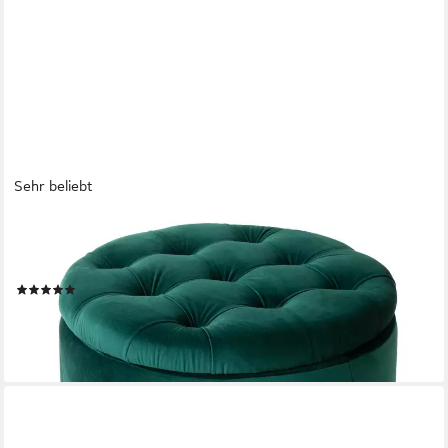
Sehr beliebt
RIESS-AMBIENTE
Hocker MODERN BAROCK dunkelgrün, Wohnzimmer · Samt ·
mit Stauraum · Aufbewahrungkorb
(50)
55,95 €
lieferbar - in 4-5 Werktagen bei dir