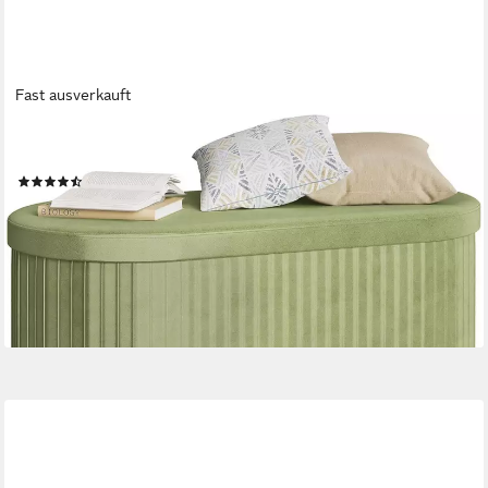
Fast ausverkauft
WOLTU
Sitzhocker (1 St)
(34)
36,99 €
UVP
56,99 €
-35%
lieferbar - in 3-4 Werktagen bei dir