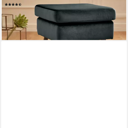
(13)
169,99 €
lieferbar in 6 Wochen
+13