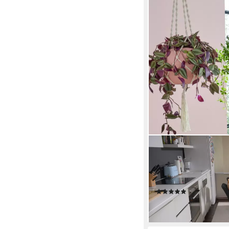
H.O.C.K.
Sitzwürfel H.O.C.K. 
Vögel Blumen very brit
Wohnzimmer & Schla
(1)
94,99 €
lieferbar in 3 Wochen