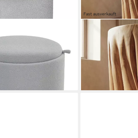
Fast ausverkauft
LICHT-ERLEBNISSE
mit Stauraum, rund, modern,
Hocker BALI, Holz massiv 
inen (Hocker, 1 St., Polsterhocker),
Schnitzereien
104,95 €
afzimmer, Grau, Ø56 x 42 cm
lieferbar - in 3-4 Werktagen be
en bei dir