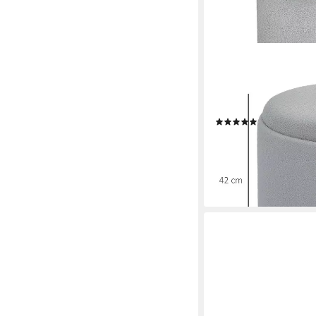
HOMCOM
Sitzhocker Ottomane 
Klappdeckel und Holzbe
für Wohnzimmer, Schl
(2)
78,90 €
UVP
147,90 €
-47%
lieferbar - in 2-3 Werktag