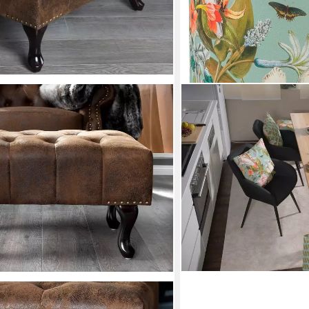
H.O.C.K.
Sitzwürfel H.O.C.K. Bota
Vögel Blumen very british,
Wohnzimmer & Schlafzim
94,99 €
lieferbar - in 7-9 Werktagen be