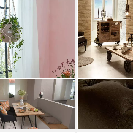
MASSIVUM
Botanic Hocker rund ø45x45cm camel
Fußhocker Hocker Chesterf
449,00 €
ish, Hocker: Bequem, vielseitig,
lieferbar - in 2-3 Werktagen be
fzimmer