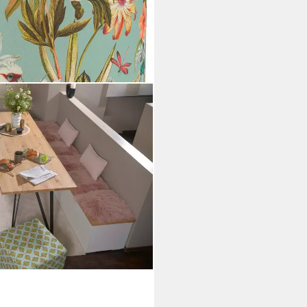
nic Hocker rund ø45x45cm aqua
 Hocker: Bequem, vielseitig,
mer
i dir