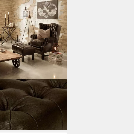
ield Kingsfield braun
i dir