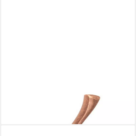
LIVINGPOINT24
Garderobenhaken Garderobenhaken Singo Kleiderhaken
Kupfer antik Wandhaken Vintage
5,21 €
in 5-6 Werktagen bei dir