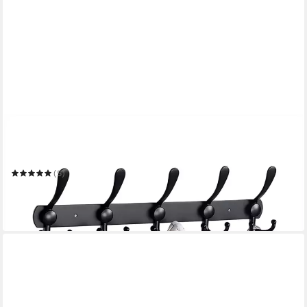
REFINED LIVING
Garderobenhaken Garderobenleiste
Wand,Handtuchhaken,Hakenleiste,Türhaken,mit 15 Haken
(5)
ab 12,99 €
UVP
19,99 €
-35%
in 2-3 Werktagen bei dir