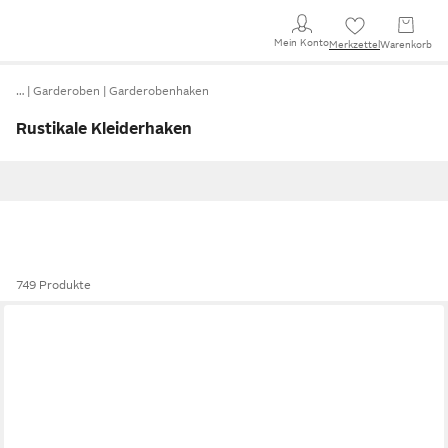
Mein Konto
Merkzettel
Warenkorb
…
Garderoben
Garderobenhaken
Rustikale Kleiderhaken
749 Produkte