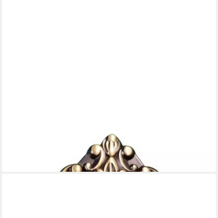
LIVINGPOINT24
Garderobenhaken Kleiderhaken Bronze antik Garderobenhaken
Wandhaken mit Holzschrauben
2,98 €
in 5-6 Werktagen bei dir