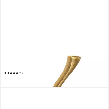
LIVINGPOINT24
Garderobenhaken Garderobenhaken Singo Kleiderhaken
Messing antik Wandhaken Altmessing
(1)
5,21 €
in 5-6 Werktagen bei dir