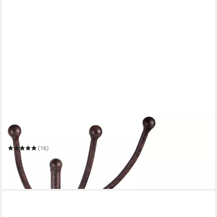
AMBIENTE HAUS
Garderobenhaken
(16)
20,88 €
UVP
26,99 €
-23%
in 4-5 Werktagen bei dir