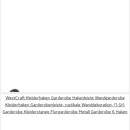
FTWDESIGN
Kleiderhaken Retro Doppel Kleiderhaken aus Gusseisen
9,95 €
in 4-5 Werktagen bei dir
WestCraft Kleiderhaken Garderobe Hakenleiste Wandgarderobe
Kleiderhaken Garderobenleiste, rustikale Wanddekoration, (1-St),
Garderobe Kleiderstange Flurgarderobe Metall Garderobe 6 Haken