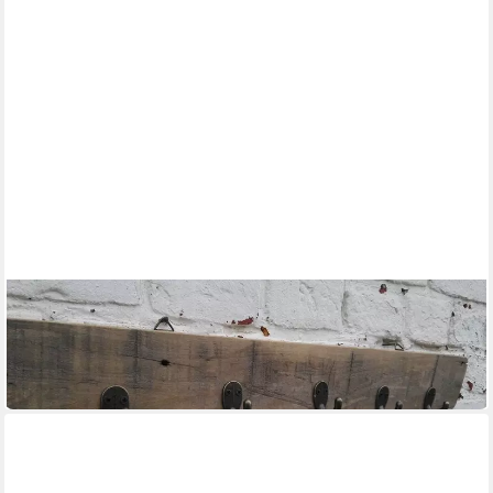
DEKO-IMPRESSION
Garderobenhaken Garderobenleiste
Wandgarderobe,Hakenleiste Holz 5 Eisenhaken
11,90 €
in 3-4 Werktagen bei dir