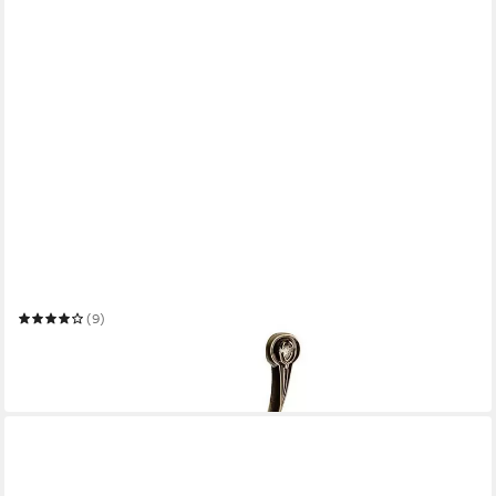
MS BESCHLÄGE
Kleiderhaken Kleiderhaken Messing Antik Wandhaken
Huthaken
(9)
1,93 €
UVP
2,99 €
-35%
in 2-3 Werktagen bei dir