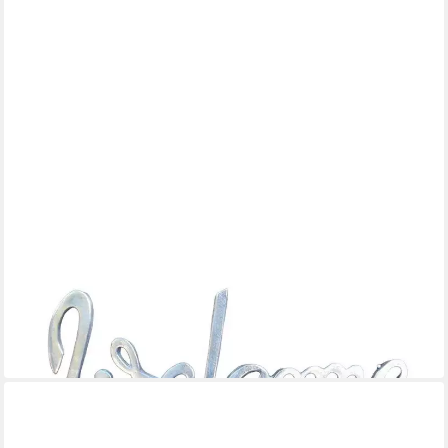
DEKO-IMPRESSION
Garderobenhaken Edle Wandgarderobe Garderobenhaken
Wandhaken Welcome massiv
17,90 €
in 3-4 Werktagen bei dir