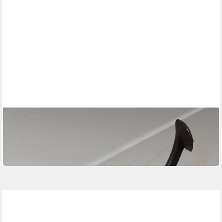
ANTIKAS
Garderobenhaken Flurgarderoben Haken Kleiderhaken -
Garderobenhaken wie antik - Eisen
12,95 €
in 4-5 Werktagen bei dir