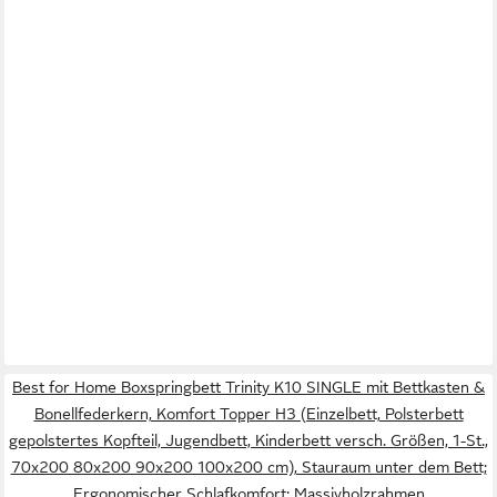
Best for Home Boxspringbett Trinity K10 SINGLE mit Bettkasten &
Bonellfederkern, Komfort Topper H3 (Einzelbett, Polsterbett
gepolstertes Kopfteil, Jugendbett, Kinderbett versch. Größen, 1-St.,
70x200 80x200 90x200 100x200 cm), Stauraum unter dem Bett;
Ergonomischer Schlafkomfort; Massivholzrahmen