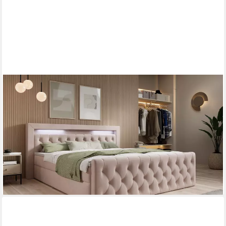
THEMATYS
Boxbett LED mit Bettkasten 140x200–200x200 cm – Velours
oder Bouclé Bezug – (Polsterbett Bonnellfederkern Matratze H3
+ Gratis 3cm Topper, Boxbett - Luxus Doppelbett mit Stauraum
und LED)
ab 749,00 €
1.499,00 €
-50%
lieferbar in 4 Wochen
+10