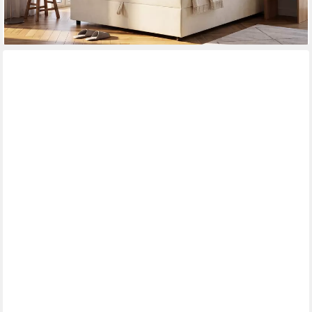
lieferbar - in 5-6 Werktagen bei dir
A&J MÖBELLAND GMBH
Boxspringbett RALF mit Bettkasten, Topper und gepolstertem
Kopfteil. (Boxspringbett mit Bettkasten und gepolstertem