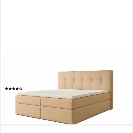
A&J MÖBELLAND GMBH
Boxspringbett REF mit Bettkasten, Topper und gepolstertem
Kopfteil. (Boxspringbett mit Bettkasten und gepolstertem
Kopfteil. Inclusive Topper !, TOP ANGEBOT), Länge 208cm Höhe
106 cm
(47)
ab 734,00 €
UVP
1.118,00 €
-34%
lieferbar in 5 Wochen
+2