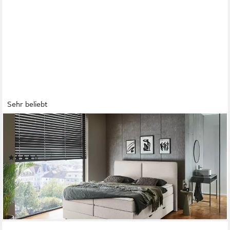
Sehr beliebt
MEISE.MÖBEL
Boxbett Columbia mit extra großem Bettkasten, erhältlich in
180x200cm
(26)
799,99 €
UVP
1.320,00 €
-39%
lieferbar - in 1-2 Werktagen bei dir