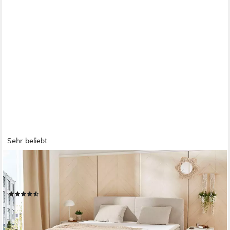
Sehr beliebt
JOCKENHÖFER GRUPPE
Boxspringbett Kira in den Breiten 160x200 & 180x200cm, inkl.
LED-Bel., USB-Ladeports, 7-Zonen-Matr., Topper, div. Härtegrade
(92)
ab 1.199,99 €
UVP
1.899,99 €
-37%
lieferbar - in 1-2 Werktagen bei dir