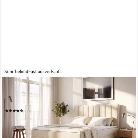
Sehr beliebt
Fast ausverkauft
OTTO HOME
Boxbett Haileyy inkl. Bettkasten und Topper, Liegefläche
180x200cm, erhältlich in der Größe 180x200 cm, inkl.
Aufbauvideo
(29)
499,99 €
UVP
859,99 €
-42%