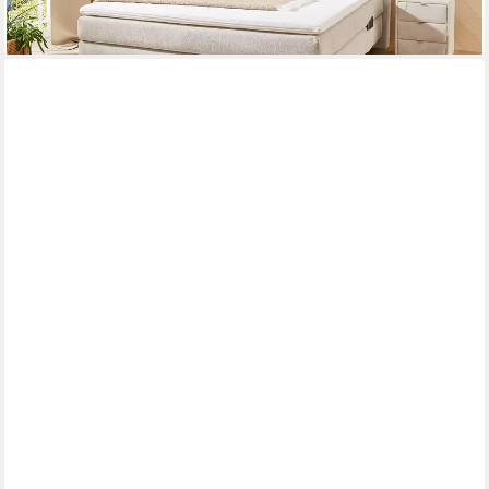
A&J MÖBELLAND GMBH
Boxspringbett Einzelbett NASI mit Bettkasten, Topper und
gepolstertem Kopfteil. (Boxspringbett mit Bettkasten und