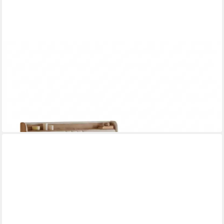
BAMBI
Boxspringbett mit Bettkasten mit Matratzen Cappadocia Set
Stauraum 7-Komfortzonen (Set, 1 x H3 Mittelfest Matratze, 2 x
Bettkästen, 1 Kopfteil), LED Beleuchtung mit USB & Type-C
ab 1.864,00 €
UVP
3.000,00 €
-38%
lieferbar - in 7-9 Werktagen bei dir