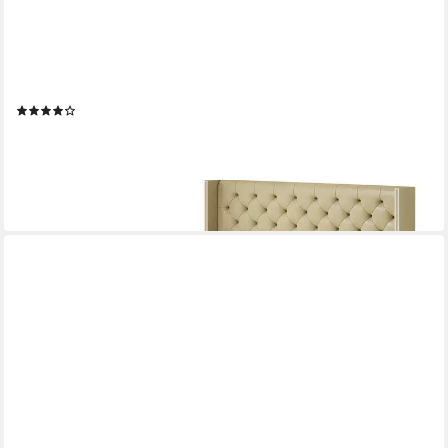
A&J MÖBELLAND GMBH
Boxspringbett LUNA mit 2 Bettkästen, Bonell-Matratze und
Topper.
(4)
ab 684,00 €
UVP
1.118,00 €
-39%
lieferbar in 5 Wochen
+5