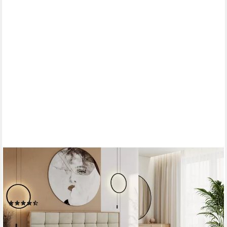
MKS MÖBEL
Boxspringbett ALBERO 1 (Set, Packung, Topper T25/Visco,
Stauraum, Matratzen, Bettkästen, T30-Schaum), Doppelbett,
Multipocket-Matratzen, Möbelplatten, Praktisch
(31)
ab 919,99 €
UVP
1.019,99 €
-10%