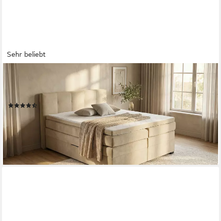
Sehr beliebt
ED EXCITING DESIGN
Boxspringbett Fanes mit Komforteinstiegshöhe von 73cm,
erhältlich in 180x200cm, inkl. Bettkasten und 7cm Visco-Topper
(125)
ab 1.199,99 €
UVP
2.019,00 €
-41%
lieferbar - in 1-2 Werktagen bei dir