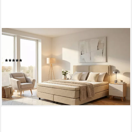
OTTO HOME
Boxspringbett VIVIANNE in den Breiten 140 & 180cm erhältlich,
inkl. 7cm Luxus-Topper, erhältlich in den Farben anthrazit und
beige
(6)
649,99 €
UVP
1.699,99 €
-62%
lieferbar - in 5-6 Werktagen bei dir