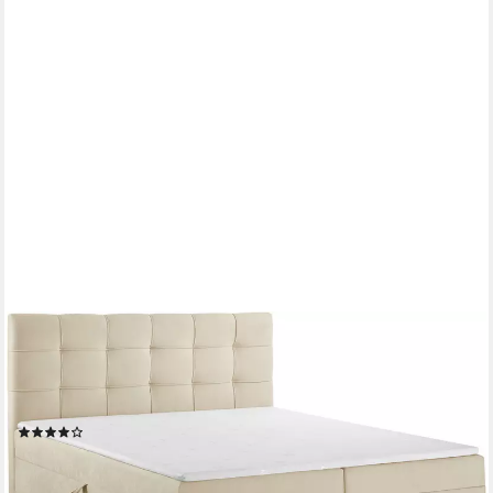
OTTO HOME
Boxbett Tommes inkl. Bettkasten und Topper, Liegefläche
180x200cm, erhältlich in der Größe 180x200 cm, inkl.
Aufbauvideo
(10)
499,99 €
UVP
999,00 €
-50%