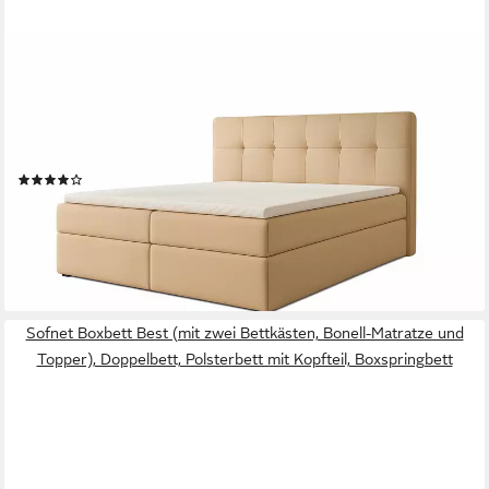
A&J MÖBELLAND GMBH
Boxspringbett REF mit Bettkasten, Topper und gepolstertem
Kopfteil. (Boxspringbett mit Bettkasten und gepolstertem
Kopfteil. Inclusive Topper !, TOP ANGEBOT), Länge 208cm Höhe
106 cm
(47)
ab 734,00 €
UVP
1.118,00 €
-34%
lieferbar in 5 Wochen
+2
Sofnet Boxbett Best (mit zwei Bettkästen, Bonell-Matratze und
Topper), Doppelbett, Polsterbett mit Kopfteil, Boxspringbett