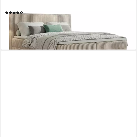
Kopfteil)
(20)
ab 654,00 €
UVP
1.258,00 €
-48%
lieferbar in 5 Wochen
+7