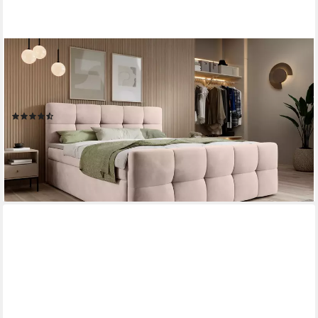
THEMATYS
Boxbett mit Bettkasten 140x200–200x200 cm – Velours oder
Bouclé Bezug – (Polsterbett Bonnellfederkern Matratze H3 +
Gratis 3cm Topper, Boxbett - Luxus Doppelbett mit Stauraum)
(111)
ab 899,00 €
1.499,00 €
-40%
lieferbar in 3 Wochen
+12