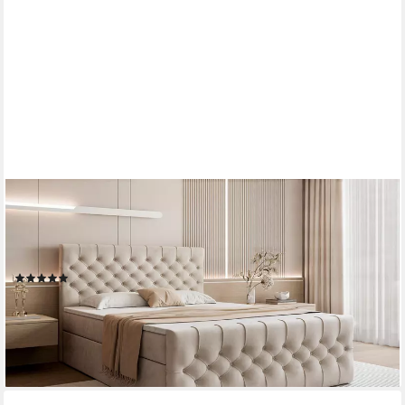
GOLDSTOFF
Boxspringbett TAURIEL mit Federkernmatratze & Topper, zwei
Bettkästen (von 120 bis 200x200 cm), modernes Doppelbett
aus Velvet Stoff mit edlem Kopfteil
(36)
ab 1.028,00 €
UVP
1.299,00 €
-21%
lieferbar in 6 Wochen
+3