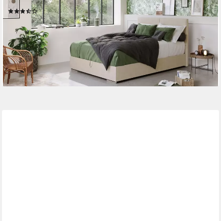
Unser Dauertiefpreis
(597)
879,99 €
UVP
1.639,00 €
-46%
lieferbar in 6 Wochen
+3