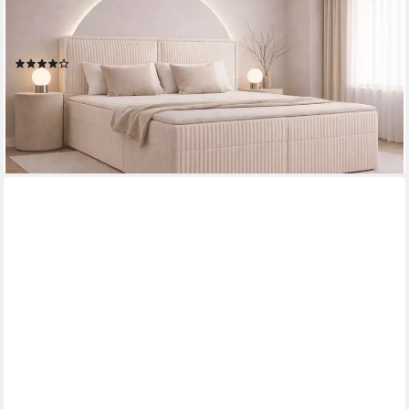
Boxbett Bett 04 (Bonnell + Topper, Doppelbett gepolstertes
Kopfteil Bett mit Bettkasten, aus Cord, Polsterbett
Kontinentalbett), (BxHxT):143/163/183x113x214cm
(39)
ab 739,00 €
UVP
989,00 €
-25%
lieferbar - in 4-5 Werktagen bei dir