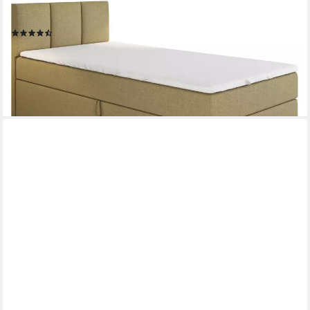
gepolstertem Kopfteil. Inclusive Topper !, TOP ANGEBOT), Länge
208 cm Höhe 106 cm
(24)
454,00 €
UVP
886,00 €
-49%
lieferbar in 5 Wochen
+20