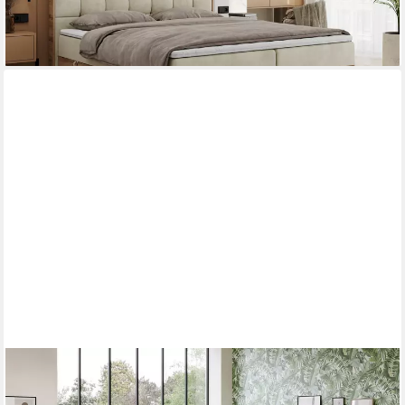
lieferbar in 3 Wochen
+7
COTTA
Boxbett Tom mit Bettkasten, Topper und Zierkissen, Bestseller,