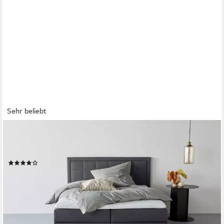
Sehr beliebt
COLLECTION AB
Boxbett "Athena" wahlweise mit Bettkasten, inkl. Topper bei
Ausführung mit Matratze, in Härtegraden H2, H3, H4
(742)
ab 399,99 €
UVP
769,00 €
-48%
lieferbar in 3 Wochen