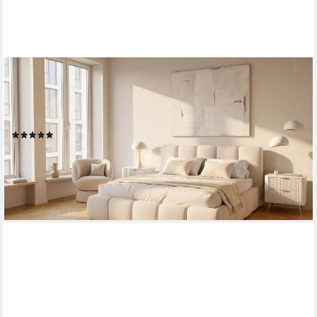
OTTO HOME
Polsterbett MERLINDA in der Breite 180cm, inkl. Lattenrost und
Bettkasten, gepolstertes Kopfteil und Rahmen, Bezug im
Chenillecharakter
(17)
599,99 €
UVP
1.039,99 €
-42%
lieferbar in 8 Wochen