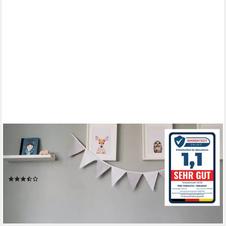
KIDS COLLECTIVE
Kinderbett 70x140 cm mit Schublade, Lattenrost und
Rausfallschutz in weiß, mit Bettkasten, Made in Europe, Junior-
Bett bis zum 6. Lebensjahr
(39)
ab 199,90 €
UVP
339,00 €
-41%
lieferbar - in 3-4 Werktagen bei dir