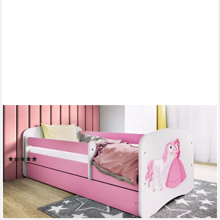
RAUMHIRSCH FURNITURE
Kinderbett 70x140, 80x160, 80x180 cm - Komplettset mit
Schublade (Bett für Mädchen, Einzelbett Kinder 2–12, mit
Rausfallschutz & Lattenrost), verschiedene Farben & Designs
(7)
ab 221,90 €
UVP
299,90 €
-26%
lieferbar - in 5-6 Werktagen bei dir