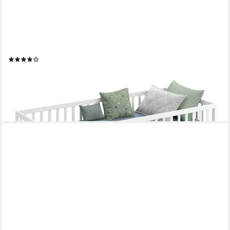
CADANI
Kinderbett Timi Bodenbett bis 200 kg belastbar mit
abnehmbarem Rausfallschutz (90x200 cm, Montessori Kinder- &
Jugendbett aus Kiefer Massivholz), inkl. stabilem Roll-Lattenrost,
Weiß
(60)
ab 164,95 €
UVP
199,95 €
-18%
lieferbar - in 2-3 Werktagen bei dir