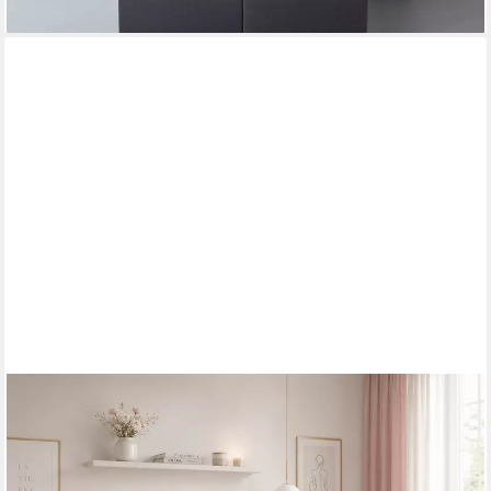
MOEBLO
Boxbett NEST (Rosa, regenbogenförmige abgerundete
Kopfstütze, mit Bettkasten, Samt, Velour, Bonell + Topper,
Doppelbett - 140x200 cm), (BxHxT): 143 / 163 / 183 x 113 x 214