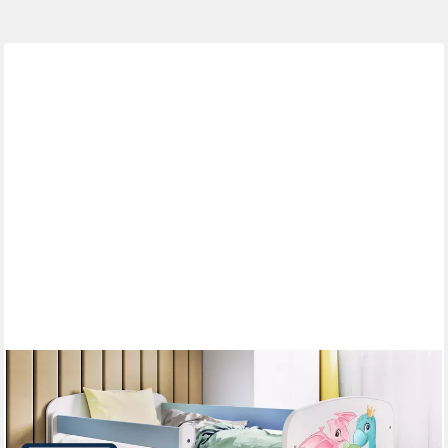
RAUMHIRSCH FURNITURE
Kinderbett 70x140, 80x160, 80x180 cm - Komplettset mit
Schublade (Bett für Mädchen, Einzelbett Kinder 2–12, mit
Rausfallschutz & Lattenrost), verschiedene Farben & Designs