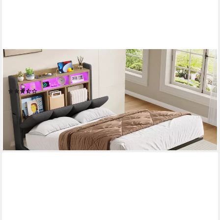
KIMENICH
Polsterbett mit LED Beleuchtung und Ladefunktion (1-tlg., Ohne
Matratze), Jugendbett Hydraulisches Stauraumbett, 90x200 cm
(50)
ab 219,99 €
UVP
352,99 €
-38%
lieferbar - in 4-5 Werktagen bei dir