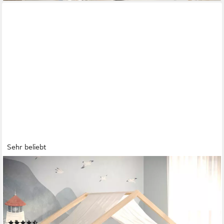
Sehr beliebt
CADANI
Kinderbett Malte Hausbett Bodenbett Rausfallschutz abnehmbar
bis 200 kg belastbar (90x200 cm, Montessori Kinder- &
Jugendbett aus Kiefer Massivholz), inkl. stabilem Roll-Lattenrost,
langfristig nutzbar, Natur
(72)