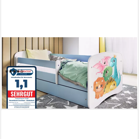
RAUMHIRSCH FURNITURE
Kinderbett 70x140, 80x160, 80x180 cm - Komplettset mit
Schublade (Bett für Mädchen, Einzelbett Kinder 2–12, mit
Rausfallschutz & Lattenrost), verschiedene Farben & Designs
(5)
ab 221,90 €
UVP
499,90 €
-56%
lieferbar - in 5-6 Werktagen bei dir