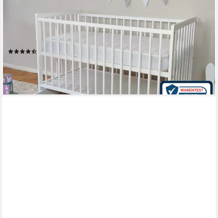
KIDS COLLECTIVE
Babybett Kinderbett Gitterbett 60x120 cm Set mit Matratze &
Schublade, höhenverstellbarer Lattenrost & abnehmbare
Sprossen, weiß, Vollholz
(79)
194,90 €
UVP
339,00 €
-43%
lieferbar - in 3-4 Werktagen bei dir