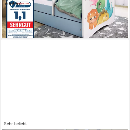
(5)
ab 221,90 €
UVP
499,90 €
-56%
lieferbar - in 5-6 Werktagen bei dir
Sehr beliebt