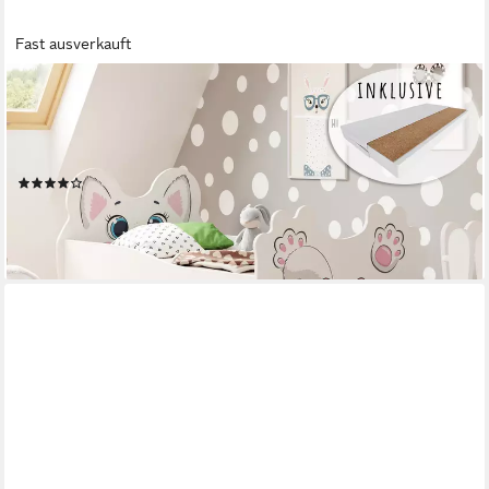
Fast ausverkauft
KIDS COLLECTIVE
Kinderbett Jugendbett 70x140 80x160 mit Matratze, Schublade
und Lattenrost, Katzenmotiv MDF Holz Made in Europe 70x140
cm
(65)
ab 209,90 €
UVP
299,00 €
-30%
lieferbar - in 6-7 Werktagen bei dir