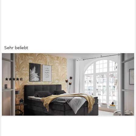
Sehr beliebt
ED EXCITING DESIGN
Boxspringbett Fanes mit Komforteinstiegshöhe von 73cm,
erhältlich in 180x200cm, inkl. Bettkasten und 7cm Visco-Topper
(125)
ab 999,99 €
UVP
2.019,00 €
-50%
lieferbar - in 1-2 Werktagen bei dir