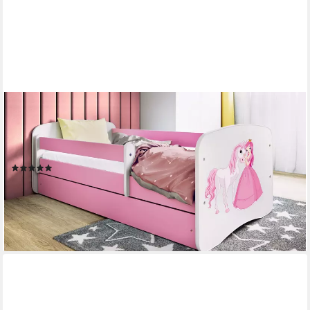
RAUMHIRSCH FURNITURE
Kinderbett 70x140, 80x160, 80x180 cm - Komplettset mit
Schublade (Bett für Mädchen, Einzelbett Kinder 2–12, mit
Rausfallschutz & Lattenrost), verschiedene Farben & Designs
(7)
ab 221,90 €
UVP
299,90 €
-26%
lieferbar - in 5-6 Werktagen bei dir