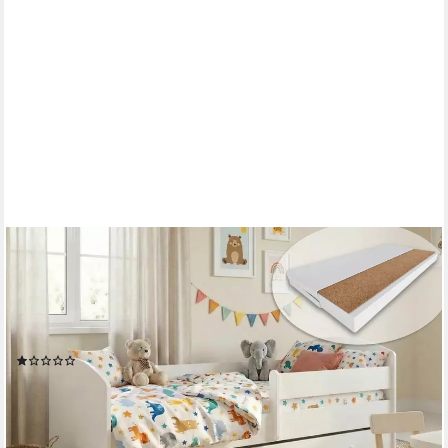
KIDS COLLECTIVE
Kinderbett 70x140 / 80x160 cm Komplettset mit Matratze &
Schublade (Bett für Jungen und Mädchen, Einzelbett für Kinder
von 2 - 10 Jahren), komplettes Set in Weiß für Jungen und
Mädchen 70x140 cm
(2)
ab 214,90 €
UVP
279,00 €
-23%
lieferbar - in 6-7 Werktagen bei dir