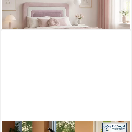
cm
ab 759,00 €
UVP
1.249,00 €
-39%
lieferbar in 3 Wochen
KIDS COLLECTIVE