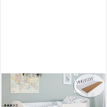
KIDS COLLECTIVE
Kinderbett 70x140 / 80x160 cm Komplettset mit Matratze &
Schublade (Bett für Jungen und Mädchen, Einzelbett für Kinder
von 2 - 10 Jahren), komplettes Set in Weiß für Jungen und
Mädchen 70x140 cm
(194)