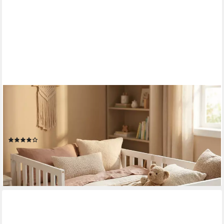
ECOMI
Kinderbett mit Rausfallschutz inkl. Lattenrost, 90x200 &
80x160, Weiß & Natur, mit Rausfallschutz inkl. Lattenrost,
90x200 & 80x160, Weiß & Natur
(34)
129,99 €
lieferbar in 10 Wochen