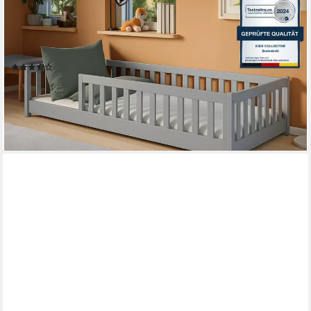
Kinderbett Bodenbett Bett mit Rausfallschutz & Lattenrost
Montessori Bett Kinder (weitere Größen 80x180, 90x190,
90x200, 120x200, 140x200 cm), Jugendbett Einzelbett
Aschgrau Kiefer 80x160 cm
(113)
ab 159,90 €
UVP
299,00 €
-47%
lieferbar - in 4-5 Werktagen bei dir
+5