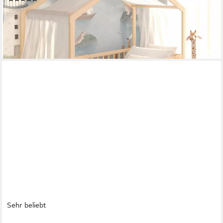
189,95 €
UVP
249,95 €
-24%
lieferbar - in 2-3 Werktagen bei dir
Sehr beliebt