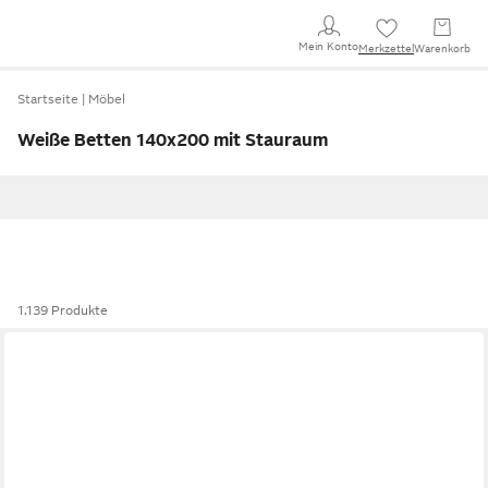
Mein Konto
Merkzettel
Warenkorb
Startseite
Möbel
Weiße Betten 140x200 mit Stauraum
1.139 Produkte