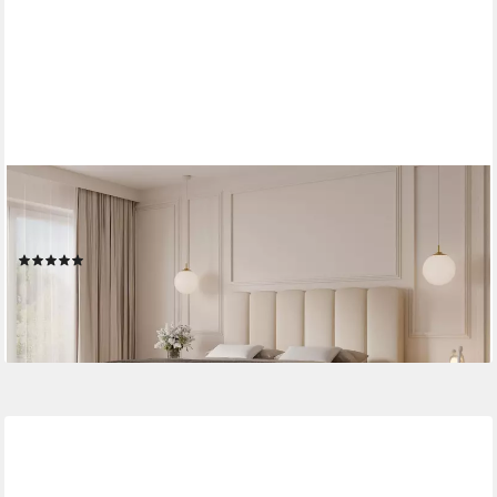
COMPLEO
Boxbett Wolkenbett, Bequem H3 CAOBA, Doppelbett
gepolstertes Kopfteil mit Bettkasten
(1)
ab 1.049,00 €
lieferbar - in 9-11 Werktagen bei dir
+1