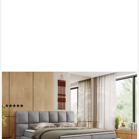
MKS MÖBEL
Boxspringbett NIRA (Packung, Set, Topper T25/Visco, T30-
Schaum, Multipocket Matratzen, Kopfteil), Boxspringbett,
Doppelbett, Zwei Bettkästen, dekorative Box
(5)
ab 1.539,99 €
UVP
1.699,99 €
-9%
lieferbar in 3 Wochen
+9