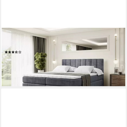
ALTDECOR
Boxspringbett OTTA KING (Multipocket-Matratze H4, H3
Matratze Bonellfederung, Topper, Kopfteil)
(33)
1.439,90 €
UVP
1.869,00 €
-23%
lieferbar in 2 Wochen
+3