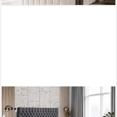
ALTDECOR
Boxbett DAISY-Z (Multipocket-Matratze H4, H3 Matratze
Bonellfederung, Topper, Kopfteil), Doppelbett mit Fußteil
(2)
1.269,90 €
UVP
1.649,00 €