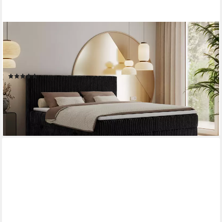
MKS MÖBEL
Boxspringbett TILIANO (Packung, Set, Gepolstertes Kopfteil,
Topper T25, Polsterbett, T30-Schaum), Doppelbett, Multipocket-
Matratzen, Zwei Bettkästen, Cord Bett
(120)
ab 1.149,99 €
UVP
1.269,99 €
-9%
lieferbar in 3 Wochen
+4