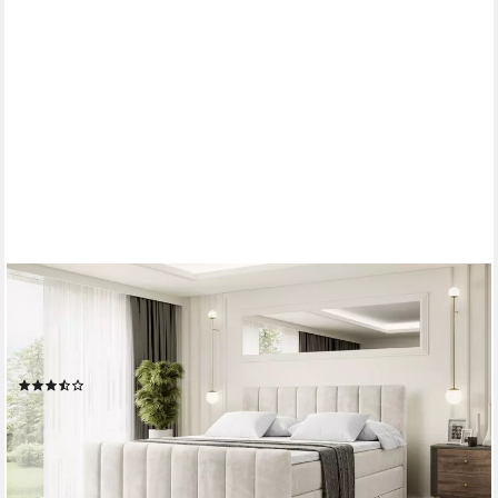
ALTDECOR
Boxspringbett OTTA-Z KING (Multipocket-Matratze H4, H3
Matratze Bonellfederung, Topper, Kopfteil), Doppelbett mit
Fußteil
(22)
1.619,90 €
UVP
2.109,00 €
-23%
lieferbar in 2 Wochen
+3