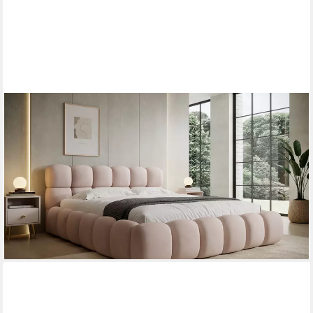
THEMATYS
Polsterbett mit Bettkasten 140x200–200x200 cm – Velours
oder Bouclé Bezug – (Polsterbett in den Varianten Bouclé
(Fredo), Velours (Velutto) - Wolkenbett mit XXL Kopfteil),
Wolkenbett mit XXL Kopfteil)
869,00 €
1.149,00 €
-24%
lieferbar in 4 Wochen
+10