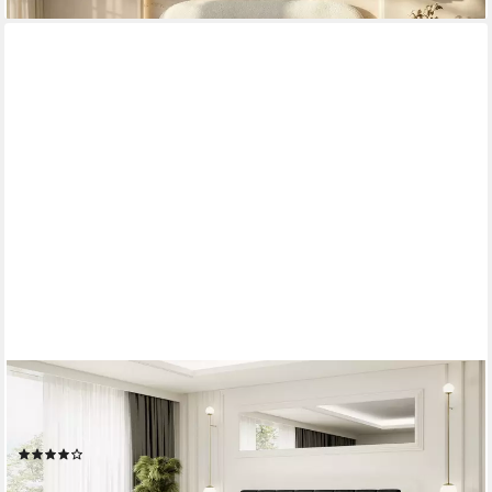
ALTDECOR
Boxbett OTTA-Z (Multipocket-Matratze H4, H3 Matratze
Bonellfederung, Topper, Kopfteil), Doppelbett mit Fußteil
(42)
ab 1.119,90 €
UVP
1.459,00 €