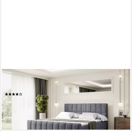
ALTDECOR
Boxbett MIAMI-Z (Multipocket-Matratze H4, H3 Matratze
Bonellfederung, Topper, Kopfteil), Doppelbett mit Fußteil
(39)
ab 1.119,90 €
UVP
1.459,00 €
-23%
lieferbar in 2 Wochen
+3