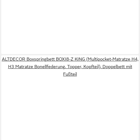
ALTDECOR Boxspringbett BOXI8-Z KING (Multipocket-Matratze H4,
H3 Matratze Bonellfederung, Topper, Kopfteil), Doppelbett mit
Fußteil