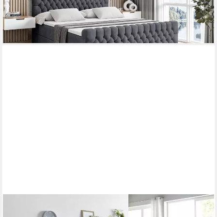
-23%
lieferbar in 2 Wochen
+3
HOME AFFAIRE
Boxspringbett Salo, incl. Topper, 6 Breiten, 2 Härtegrade, TFK