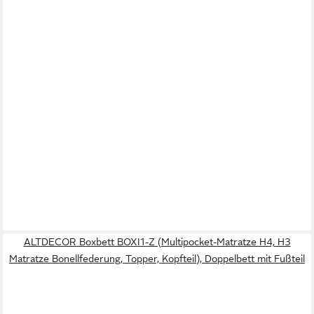
ALTDECOR Boxbett BOXI1-Z (Multipocket-Matratze H4, H3
Matratze Bonellfederung, Topper, Kopfteil), Doppelbett mit Fußteil