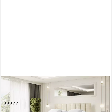
ALTDECOR
Boxspringbett OTTA-Z KING (Multipocket-Matratze H4, H3
Matratze Bonellfederung, Topper, Kopfteil), Doppelbett mit
Fußteil
(22)
1.619,90 €
UVP
2.109,00 €