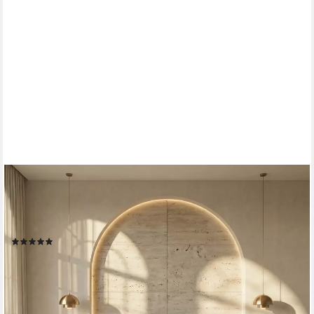
THEMATYS
Polsterbett mit Bettkasten, CLOUD 140x200 160x200 180x200
200x200cm (Kopfteil im Oversize-Look und Stauraum – weich,
modern und pflegeleicht)
(2)
ab 969,00 €
1.649,00 €
-41%
lieferbar in 4 Wochen
+1