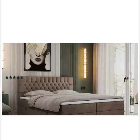
MKS MÖBEL
Boxspringbett PERA (Set, Packung, H3-Matratze, Topper
T25/Visco, T30-Schaum, gesteppte Kopfstütze), Doppelbett mit
Multipocket-Matratzen, Polsterbett mit Kopfstütze
(98)
ab 1.179,99 €
UVP
1.299,99 €
-9%
lieferbar in 3 Wochen
+7