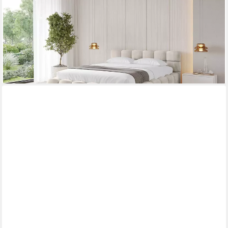
Boxbett ohne Matratze), Doppelbett mit Stauraum, Bett mit
Kopfteil
ab 959,90 €
UVP
1.249,00 €
-23%
lieferbar in 2 Wochen
+5