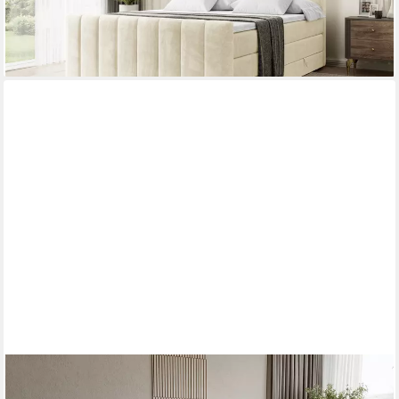
-23%
lieferbar in 2 Wochen
+3
COMPLEO
Polsterbett Wolkenbett modern und elegant, Designerbett