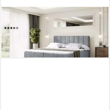
ALTDECOR
Boxbett OTTA (Multipocket-Matratze H4, H3 Matratze
Bonellfederung, Topper, Kopfteil)
(54)
ab 999,90 €
UVP
1.299,00 €
-23%
lieferbar in 2 Wochen
+3