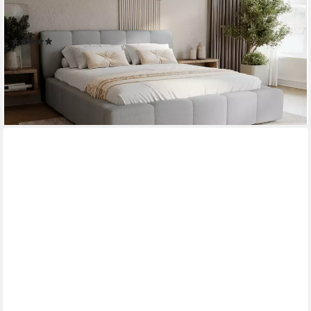
LARAS (TOPSELLER Stauraumbett MADE IN EU), mit
Bettkasten und Lattenrost
(5)
ab 729,00 €
745,00 €
-2%
lieferbar - in 8-10 Werktagen bei dir
+2