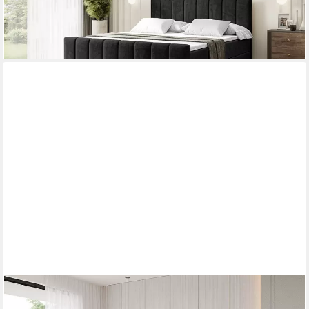
-23%
lieferbar in 2 Wochen
+3
ALTDECOR
Polsterbett LEYA-v1 (Polsterbett mit Bettkasten und Lattenrost,