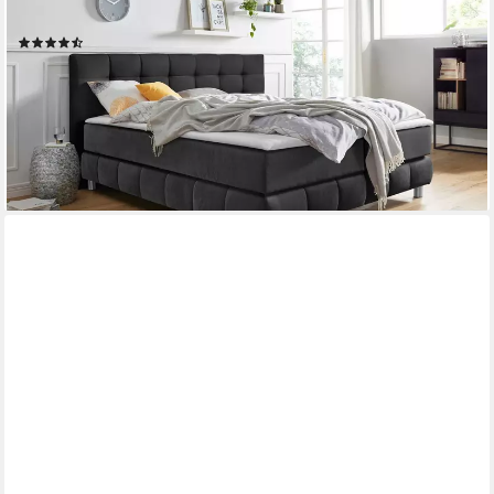
auch in Härtegrad 4
(451)
ab 1.468,59 €
UVP
2.379,00 €
-38%
lieferbar in 4 Wochen
+2