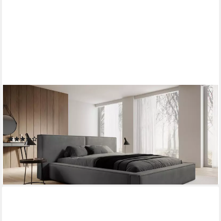
COMPLEO
Polsterbett mit Bettkasten und Lattenrost, gepolstertes Kopfteil
HEVE (Kostenlose Lieferung! TOP ANGEBOT), DesignerBett,
Viele Varianten zur Auswahl–wählen Sie Größe und Farbe!
(12)
ab 799,00 €
lieferbar in 3 Wochen