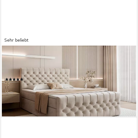
Sehr beliebt
GOLDSTOFF
Boxspringbett TAURIEL mit Federkernmatratze & Topper, zwei
Bettkästen (von 120 bis 200x200 cm), modernes Doppelbett
aus Velvet Stoff mit edlem Kopfteil
(36)
ab 1.099,00 €
UVP
1.399,00 €
-21%
lieferbar in 6 Wochen
+3