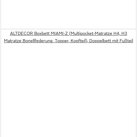
ALTDECOR Boxbett MIAMI-Z (Multipocket-Matratze H4, H3
Matratze Bonellfederung, Topper, Kopfteil), Doppelbett mit Fußteil