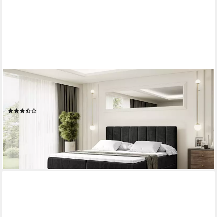
ALTDECOR
Boxbett OTTA (Multipocket-Matratze H4, H3 Matratze
Bonellfederung, Topper, Kopfteil)
(54)
ab 769,90 €
UVP
999,00 €
-23%
lieferbar in 3 Wochen
+3