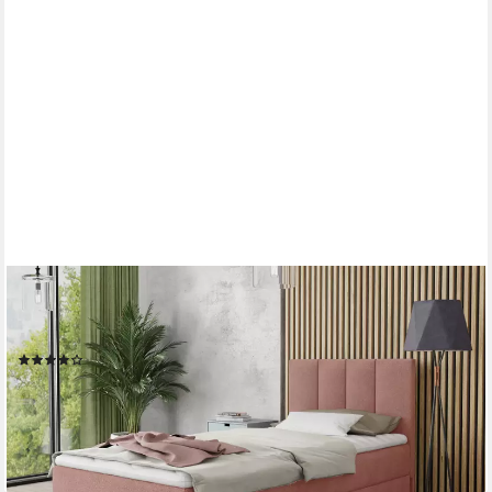
SOFNET
Boxbett Star Mini (mit Bettkasten, Bonell-Matratze und Topper),
Einzelbett, Polsterbett mit Kopfteil, Boxspringbett, Kinderbett
(28)
ab 389,00 €
UVP
579,00 €
-33%
lieferbar - in 3-4 Werktagen bei dir
+2