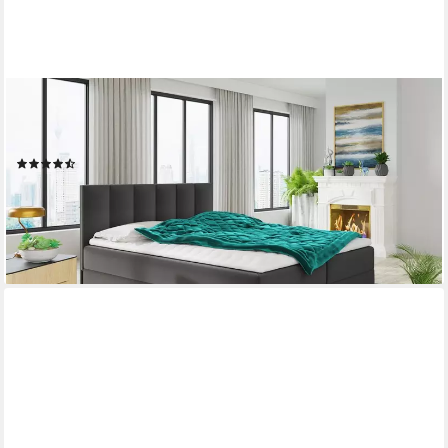
SOFNET
Boxbett Star (mit zwei Bettkästen, Bonell-Matratze und Topper),
Doppelbett, Polsterbett mit Kopfteil, Boxspringbett
(24)
ab 599,00 €
UVP
889,00 €
-33%
lieferbar - in 3-4 Werktagen bei dir
+2