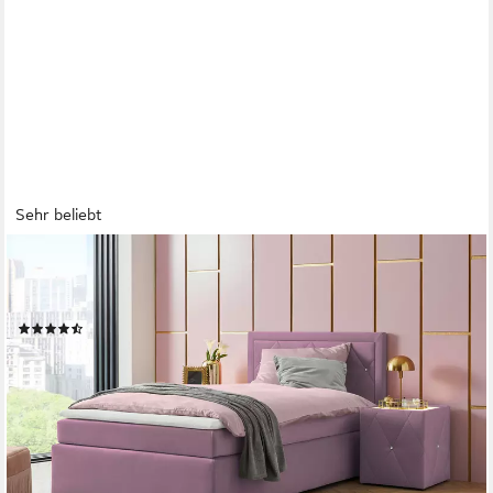
Sehr beliebt
HOME AFFAIRE
Boxbett Alfie, wahlweise mit Bettkasten, mit Straßsteinen im
Kopfteil, H2, H3 und H4 wählbar
(467)
ab 296,99 €
UVP
799,00 €
-63%
lieferbar in 3 Wochen