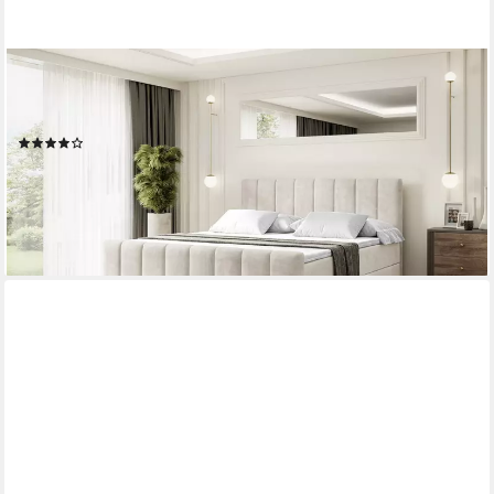
ALTDECOR
Boxbett OTTA-Z (Multipocket-Matratze H4, H3 Matratze
Bonellfederung, Topper, Kopfteil), Doppelbett mit Fußteil
(42)
ab 859,90 €
UVP
1.119,00 €
-23%
lieferbar in 3 Wochen
+3