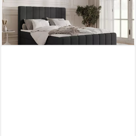
Bettkasten, aus Samt, Polsterbett Kontinentalbett, dekorativem
Kopfteil, aus Samt), - (BxHxT):144/164/184x113x223 cm
ab 699,00 €
UVP
999,00 €
-30%
lieferbar - in 4-5 Werktagen bei dir