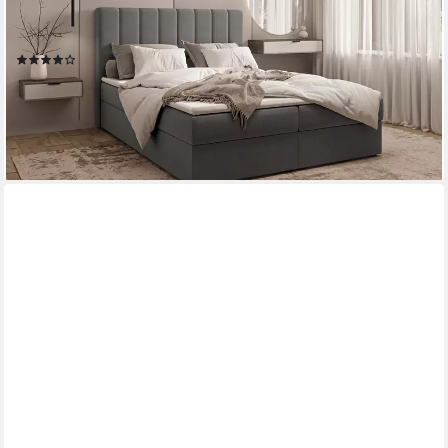
Polsterbett Kontinentalbett, dekorativem Kopfteil),
(BxHxT):143/163/183x113x214 cm
(109)
ab 659,00 €
UVP
899,00 €
-27%
lieferbar - in 4-5 Werktagen bei dir