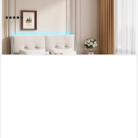
140x200 cm (Stimmungsvolles LED-Lichtband), Cremeweiß, mit
stabilem Lattenrost & gepolstertem Kopfteil
(24)
239,99 €
UVP
599,99 €
-60%
lieferbar - in 5-6 Werktagen bei dir