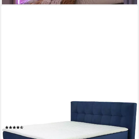
JOCKENHÖFER GRUPPE
Boxspringbett AMY in Samt, erhältlich in der Breite 180cm, mit
Bettkasten und Kaltschaum-Topper
(43)
ab 1.169,99 €
UVP
1.899,99 €