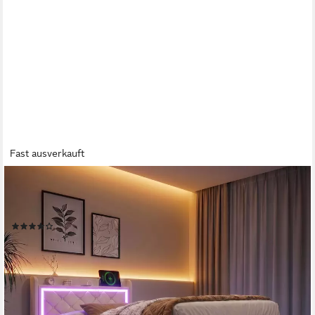
Fast ausverkauft
PXLOUE
Polsterbett LED Doppelbett, Einzelbett, Bettkasten,
Ladefunktion, Samt, 90x200 cm
(78)
ab 208,99 €
UVP
599,99 €
nur diesen Monat
-65%
lieferbar - in 5-6 Werktagen bei dir
+1