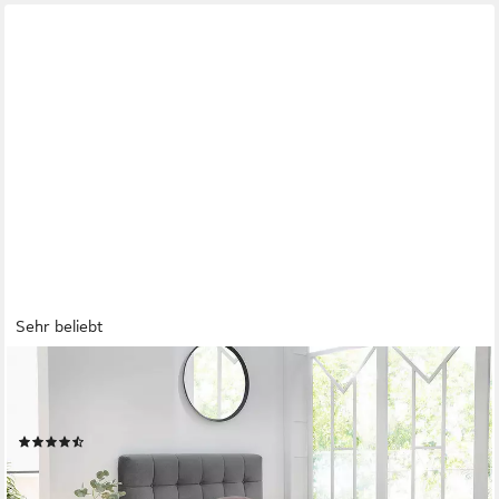
Sehr beliebt
JOCKENHÖFER GRUPPE
Boxspringbett AMY in Samt, erhältlich in den Breiten 120cm &
140cm, mit Bettkasten und Topper
(108)
ab 899,99 €
UVP
1.599,99 €
-44%