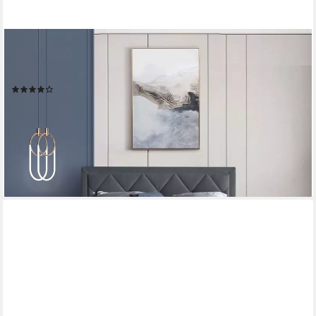
HOME AFFAIRE
Boxbett Alfie, inkl. Bettkasten&Topper, Wahlweise mit
Knopfsteppung oder Strasssteinen, H2, H3 und H4 wählbar
(149)
ab 749,99 €
UVP
1.449,00 €
-48%
lieferbar in 3 Wochen