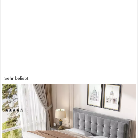
Sehr beliebt
FLIEKS
Polsterbett, Hydraulisches Stauraumbett Doppelbett Samt
140x200cm
(126)
ab 239,99 €
UVP
719,99 €
-67%