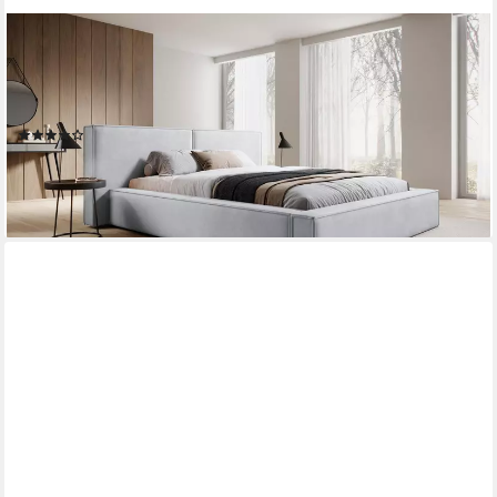
COMPLEO
Polsterbett mit Bettkasten und Lattenrost, gepolstertes Kopfteil
HEVE (Kostenlose Lieferung! TOP ANGEBOT), DesignerBett,
Viele Varianten zur Auswahl–wählen Sie Größe und Farbe!
(12)
ab 669,00 €
lieferbar in 3 Wochen