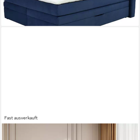
-38%
lieferbar in 4 Wochen
Fast ausverkauft
PXLOUE
Stauraumbett Polsterbett mit Stauraum (Hochklappbares Bett