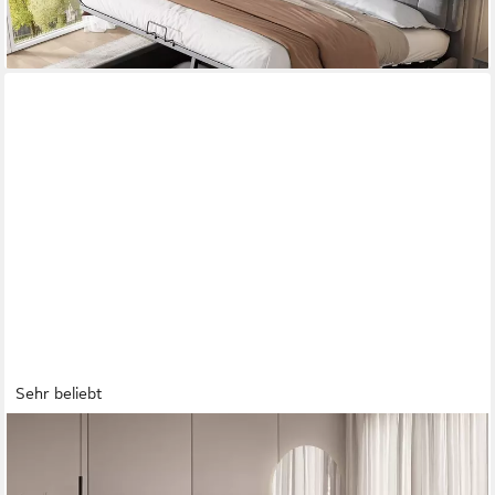
lieferbar - in 5-6 Werktagen bei dir
Sehr beliebt
MOEBLO
Boxbett Bett 01 (Bonell, Topper, Doppelbett gepolstertes
Kopfteil mit Bettkasten Boxbett - 140x200 cm, aus Samt,