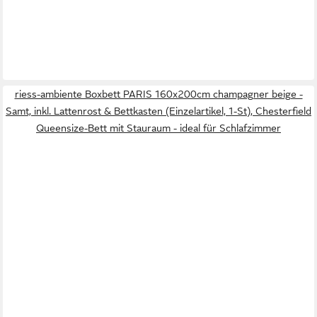
riess-ambiente Boxbett PARIS 160x200cm champagner beige -
Samt, inkl. Lattenrost & Bettkasten (Einzelartikel, 1-St), Chesterfield
Queensize-Bett mit Stauraum - ideal für Schlafzimmer