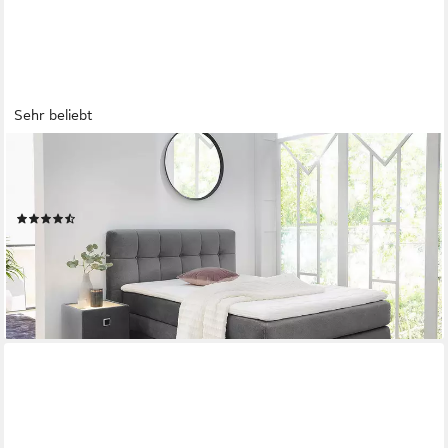
Sehr beliebt
JOCKENHÖFER GRUPPE
Boxspringbett AMY in Samt, erhältlich in den Breiten 120cm &
140cm, mit Bettkasten und Topper
(108)
ab 899,99 €
UVP
1.599,99 €
-44%
lieferbar - in 2-3 Werktagen bei dir