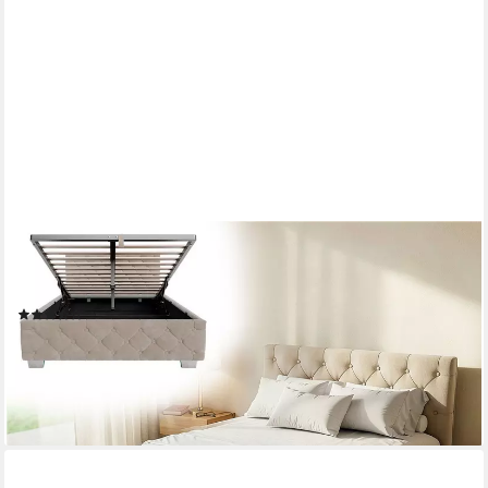
JUSKYS
Polsterbett Nizza, Stauraum, LED Licht, Chesterfield Steppung,
Samtbezug
(222)
ab 339,99 €
479,99 €
-29%
lieferbar - in 3-4 Werktagen bei dir