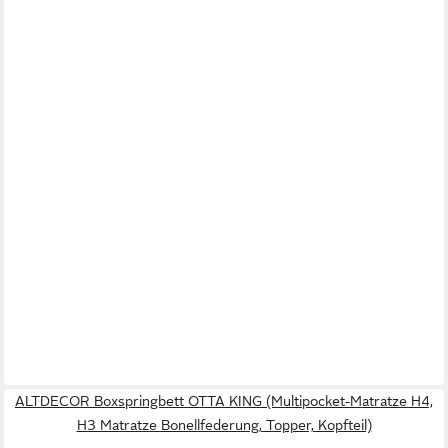
ALTDECOR Boxspringbett OTTA KING (Multipocket-Matratze H4,
H3 Matratze Bonellfederung, Topper, Kopfteil)