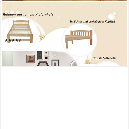
STILVORA
Massivholzbett mit Kopfteil,90x200Futonbett Jugendbett mit
Lattenroste,Natur (mit Kopfteil und Lattenroste, Jugendbett,
Erwachsenenbet 90x200 cm, Massivholz Natur Bett), ohne
Matratze
(1)
ab 129,99 €
UVP
166,99 €
-22%
lieferbar - in 5-6 Werktagen bei dir