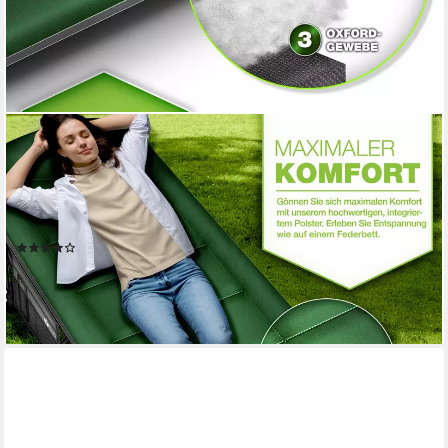
TILLVEX
Feldbett tillvex® Campingbett klappbar mit Tragetasche,
Campingliege extra (Klappbett Gästebett faltbar Garten Camping
Angeln Festival Reise, Karpfenliege für Outdoor & Indoor)
transportieren
(15)
94,99 €
lieferbar - in 3-4 Werktagen bei dir