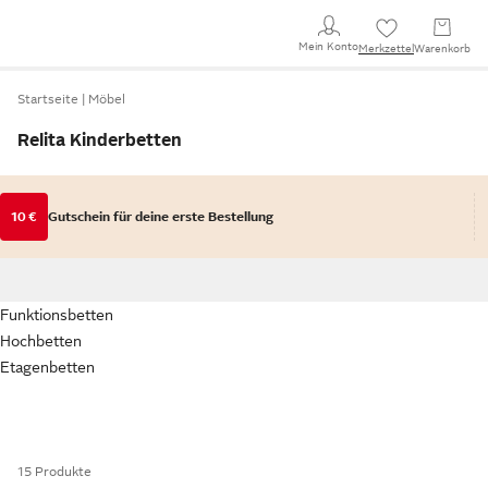
Mein Konto
Merkzettel
Warenkorb
Startseite
Möbel
Relita Kinderbetten
10 €
Gutschein für deine erste Bestellung
Funktionsbetten
Hochbetten
Etagenbetten
15 Produkte