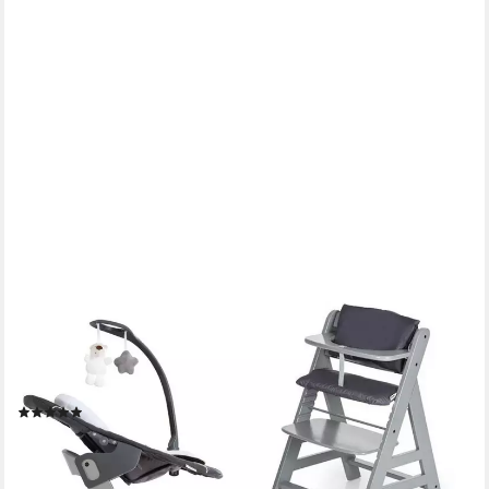
HAUCK
Hochstuhl Alpha Plus Grau - Newborn Set Deluxe (Set, 4 St),
Holz Babystuhl ab Geburt inkl. Aufsatz für Neugeborene &
Sitzauflage
(25)
179,99 €
UVP
219,70 €
-18%
lieferbar - in 2-3 Werktagen bei dir