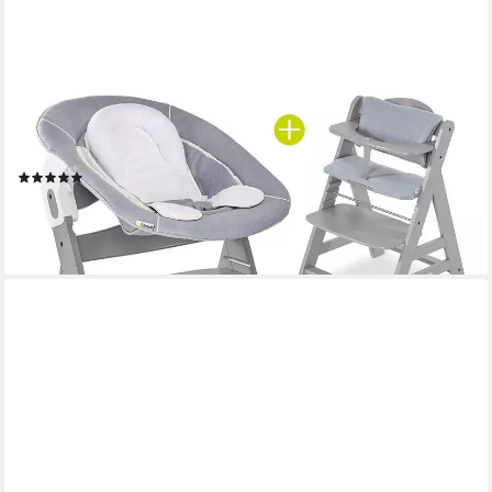
HAUCK
Hochstuhl Alpha Plus Grey Newborn Set (Set, 4 St), Holz
Babystuhl ab Geburt inkl. Aufsatz für Neugeborene & Sitzauflage
(2)
169,90 €
UVP
209,70 €
-19%
lieferbar - in 2-3 Werktagen bei dir