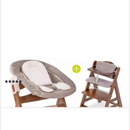
HAUCK
Hochstuhl Alpha Plus Walnut Newborn Set (Set, 4 St), Holz
Babystuhl ab Geburt inkl. Aufsatz für Neugeborene & Sitzauflage
(1)
179,90 €
UVP
209,70 €
-14%
lieferbar - in 2-3 Werktagen bei dir