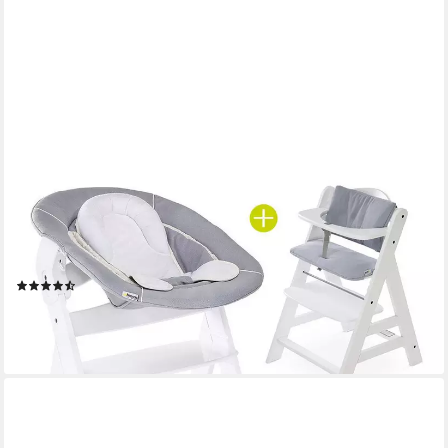
HAUCK
Hochstuhl Hauck Alpha Plus White Newborn Set (Set, 4 St), Holz
Babyhochstuhl ab Geburt inkl. Neugeborenenaufsatz &
Sitzauflage
(3)
169,90 €
UVP
209,70 €
-19%
lieferbar - in 2-3 Werktagen bei dir