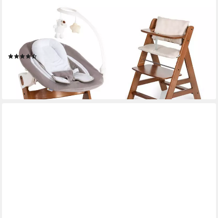
HAUCK
Hochstuhl Alpha Plus Walnut - Newborn Set Deluxe (Set, 4 St),
Holz Babystuhl ab Geburt inkl. Aufsatz für Neugeborene &
Sitzauflage
(5)
189,90 €
UVP
219,70 €
-14%
lieferbar - in 2-3 Werktagen bei dir