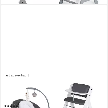
Fast ausverkauft
HAUCK
Hochstuhl Alpha Plus Weiß - Newborn Set Deluxe (Set, 4 St),
Holz Babystuhl ab Geburt inkl. Aufsatz für Neugeborene &
Sitzauflage
(8)