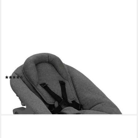
HAUCK
Hochstuhl Alpha Newborn Set Plus, Dark Grey, mit Newborn
Aufsatz
(13)
ab 159,27 €
UVP
199,90 €
-20%
lieferbar - in 2-3 Werktagen bei dir