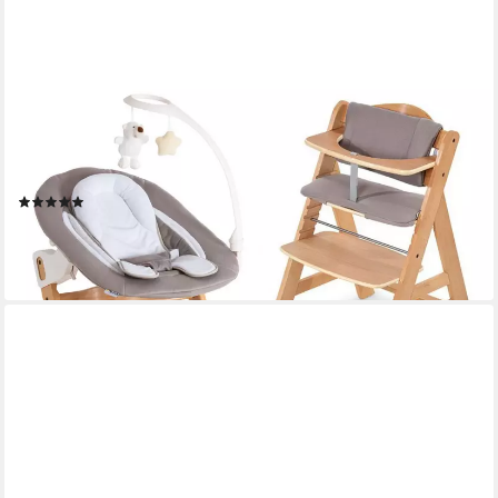
HAUCK
Hochstuhl Alpha Plus Natur - Newborn Set Deluxe (Set, 4 St),
Holz Babystuhl ab Geburt inkl. Aufsatz für Neugeborene &
Sitzauflage
(2)
179,99 €
UVP
219,70 €
-18%
lieferbar - in 2-3 Werktagen bei dir