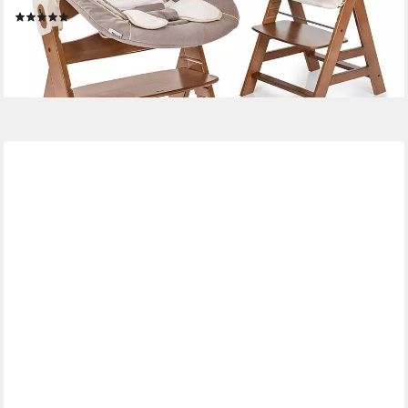
(4)
179,90 €
UVP
209,70 €
-14%
lieferbar - in 2-3 Werktagen bei dir