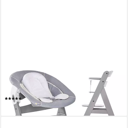
HAUCK
Hochstuhl Alpha Plus Grey - Newborn Set (Set, 4 St), Holz
Babystuhl ab Geburt mit Aufsatz für Neugeborene
höhenverstellbar
(6)
169,90 €
lieferbar - in 2-3 Werktagen bei dir