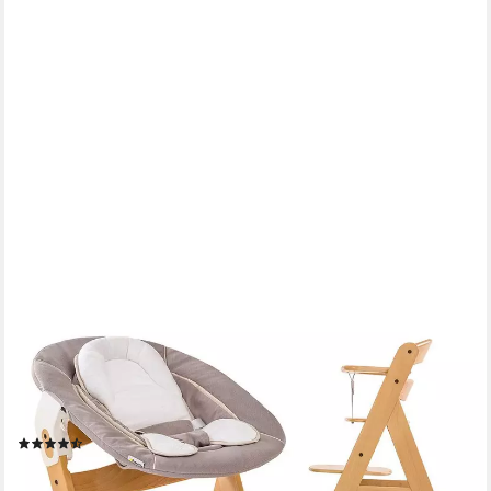
HAUCK
Hochstuhl Alpha Plus Natur - Newborn Set (Set, 4 St), Holz
Babystuhl ab Geburt mit Aufsatz für Neugeborene
höhenverstellbar
(5)
159,90 €
UVP
179,80 €