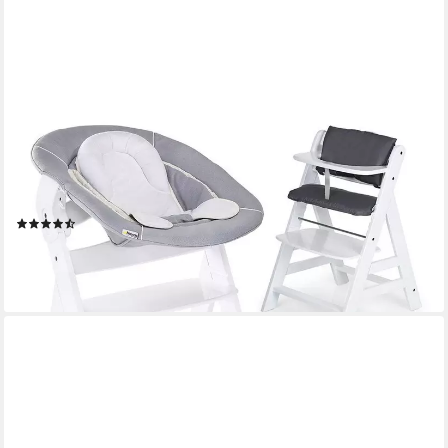
HAUCK
Hochstuhl Alpha Plus White - Newborn Set (Set, 4 St), Holz
Babyhochstuhl ab Geburt inkl. Neugeborenenaufsatz &
Sitzauflage
(6)
159,90 €
UVP
209,70 €
-24%
lieferbar - in 2-3 Werktagen bei dir