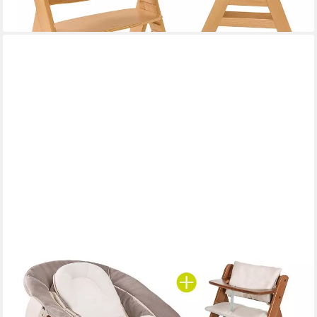
-11%
lieferbar - in 2-3 Werktagen bei dir
HAUCK
Hochstuhl Alpha Plus Walnut - Newborn Set (Set, 4 St), Holz
Babyhochstuhl ab Geburt inkl. Neugeborenenaufsatz &
Sitzauflage