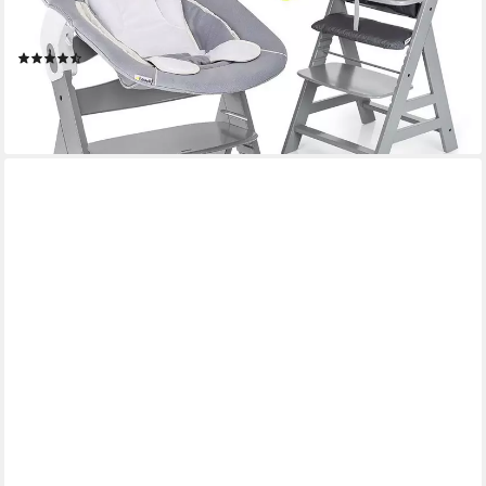
Babyhochstuhl ab Geburt inkl. Neugeborenenaufsatz &
Sitzauflage
(17)
169,90 €
UVP
209,70 €
-19%
lieferbar - in 2-3 Werktagen bei dir