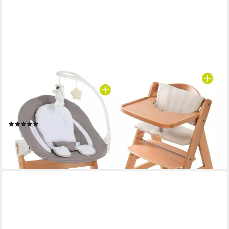
HAUCK
Hochstuhl Alpha Plus Move Natur Newborn Set (5 St), Holz
Babystuhl ab Geburt mit Neugeborenenaufsatz, Sitzkissen,
Essbrett
(3)
179,90 €
UVP
229,70 €
-22%
lieferbar - in 2-3 Werktagen bei dir