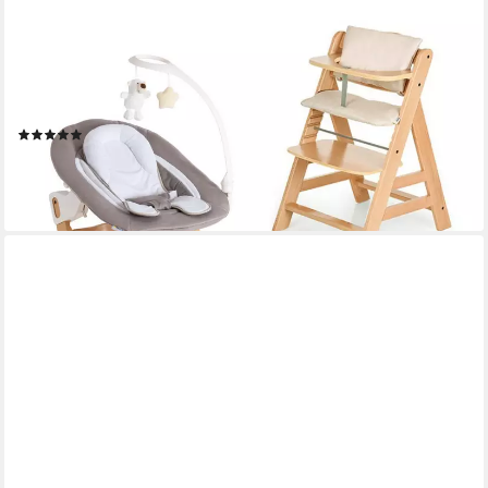
HAUCK
Hochstuhl Alpha Plus Natur - Newborn Set Deluxe (Set, 4 St),
Holz Babystuhl ab Geburt inkl. Aufsatz für Neugeborene &
Sitzauflage
(4)
189,90 €
UVP
219,70 €
-14%
lieferbar - in 2-3 Werktagen bei dir