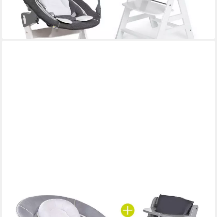
189,90 €
UVP
219,70 €
-14%
lieferbar - in 2-3 Werktagen bei dir
HAUCK
Hochstuhl Alpha Plus Grau - Newborn Set (Set, 4 St), Holz