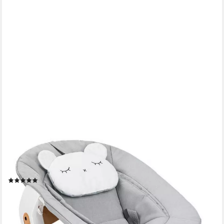
HAUCK
Hochstuhl Alpha Newborn Pre, Nature Grey, mit Newborn
Aufsatz
(16)
ab 131,74 €
UVP
149,90 €
-12%