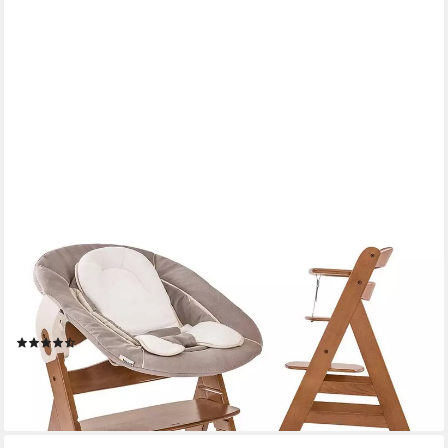
HAUCK
Hochstuhl Alpha Plus Walnut - Newborn Set (Set, 4 St), Holz
Babystuhl ab Geburt mit Aufsatz für Neugeborene
höhenverstellbar
(5)
169,00 €
UVP
179,80 €
-6%
lieferbar - in 2-3 Werktagen bei dir