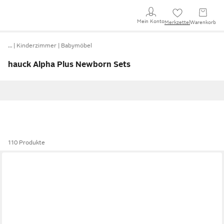
Mein Konto
Merkzettel
Warenkorb
…
Kinderzimmer
Babymöbel
hauck Alpha Plus Newborn Sets
110 Produkte