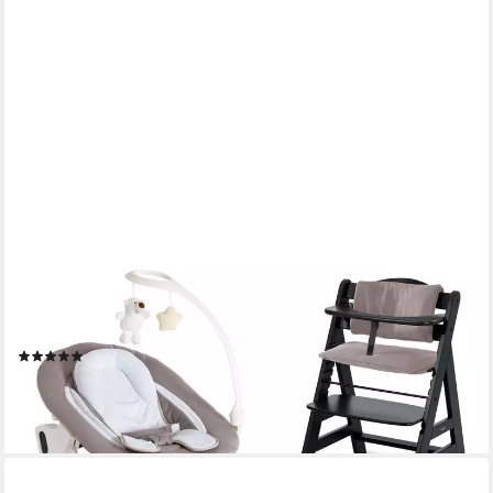
HAUCK
Hochstuhl Alpha Plus Black Newborn Set Deluxe, Holz Babystuhl
ab Geburt inkl. Aufsatz für Neugeborene & Sitzauflage
(1)
189,90 €
UVP
219,70 €
-14%
lieferbar - in 2-3 Werktagen bei dir