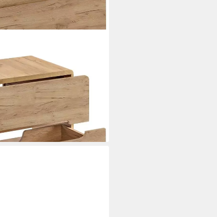
RAFT, (Spar-Set, 3-St),
Wotan Eiche Nb., B/H/T ca.
i dir