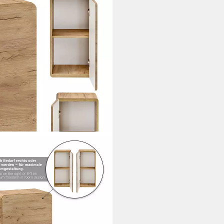
CRAFT Badezimmer hängend,
/T ca. 35/68/32 cm
i dir