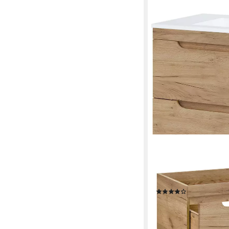
LOMADOX
Badmöbel-Set LUTON-5
Waschtisch und Spiege
81/200/46 cm
(44)
ab 566,18 €
UVP
698,9
-19%
lieferbar - in 4-5 Werktag