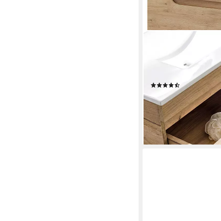
LOMADOX
Badmöbel-Set LUTON-5
Badezimmer Kompletts
180/200/46 cm
(2)
954,98 €
UVP
1.049,99
-9%
lieferbar - in 4-5 Werktag