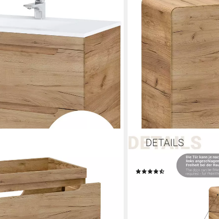
LOMADOX
6-CRAFT, (Spar-Set, 2-St),
Unterschrank LUTON-56-
lschrank Set in Wotan Eiche Nb.,
Wotan Eiche Nb. Nb., B/H
(10)
132,02 €
UVP
162,99 €
9 €
-19%
lieferbar - in 4-5 Werktagen be
en bei dir