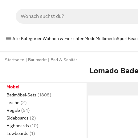
Alle Kategorien
Wohnen & Einrichten
Mode
Multimedia
Sport
Beau
Startseite
Baumarkt
Bad & Sanitär
Lomado Bad
Möbel
Badmöbel-Sets
Tische
Regale
Sideboards
Highboards
Lowboards