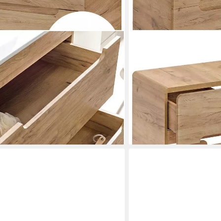
LOMADOX
6-CRAFT, (Spar-Set, 5-St),
Badmöbel-Set LUTON-56-C
et in Wotan Eiche Nb. B/H/T ca.
Badmöbel Waschplatz Set, 
130/200/46 cm
793,25 €
UVP
1.016,99 €
 €
-22%
lieferbar - in 4-5 Werktagen be
en bei dir