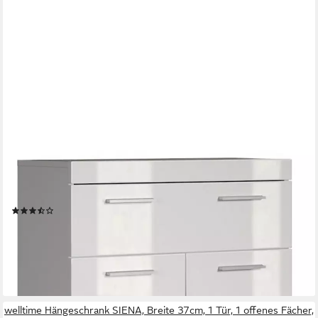
TRENDTEAM
Badkommode Amanda, Badezimmerschrank Standschrank
Badschrank Kommode
(10)
ab 119,90 €
UVP
199,00 €
-40%
lieferbar - in 6-7 Werktagen bei dir
welltime Hängeschrank SIENA, Breite 37cm, 1 Tür, 1 offenes Fächer,