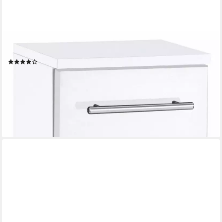
WELLTIME
Unterschrank Venedig Badmöbel in Breite 25 cm
(34)
93,99 €
UVP
139,99 €
-33%
lieferbar in 3 Wochen