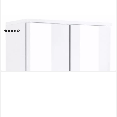
WELLTIME
Midischrank Venedig
(57)
219,99 €
UVP
329,99 €
-33%
lieferbar in 3 Wochen