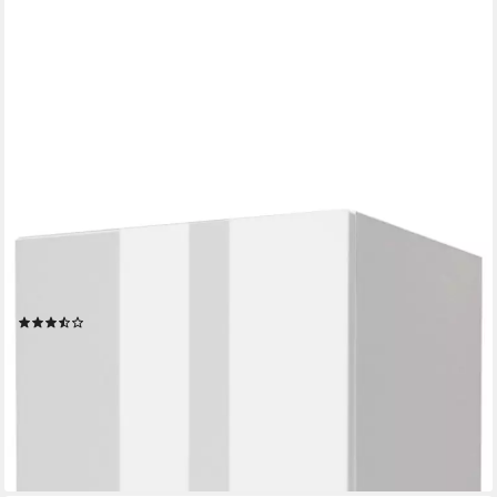
WELLTIME
Hochschrank Trento, verschiedene Ausführungen und Farben
Badmöbel, Seitenschrank Breite 30 cm, viel Stauraum, Made in
Germany
(106)
164,99 €
UVP
259,99 €
-37%
lieferbar - in 6-8 Werktagen bei dir
+1