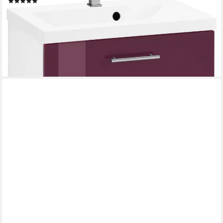
(2)
330,99 €
UVP
629,99 €
-47%
lieferbar in 3 Wochen