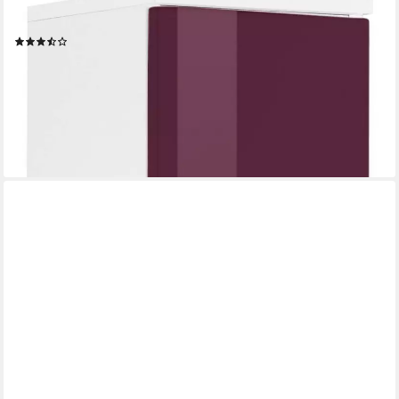
Midischrank Venedig Badmöbel in verschiedenen Farben
erhältlich
(36)
159,99 €
UVP
239,99 €
-33%
lieferbar in 3 Wochen