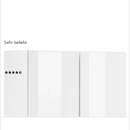
Sehr beliebt
WELLTIME
Hängeschrank Venedig Badmöbel mit Breite 50 cm, mit
Metallgriffen
(145)
93,99 €
UVP
139,99 €
-33%
lieferbar in 3 Wochen