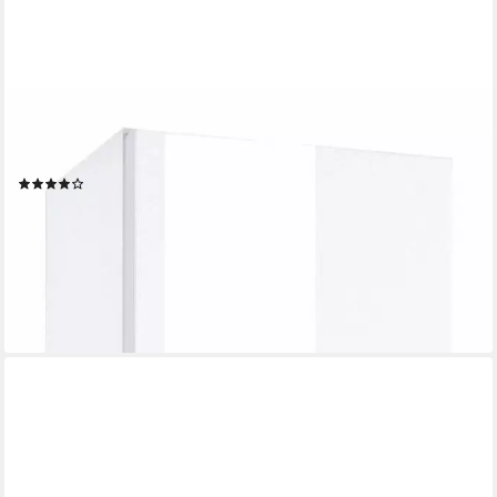
WELLTIME
Hochschrank Venedig Badmöbel in verschiedenen Farben
erhältlich
(40)
177,99 €
UVP
249,99 €
-29%
lieferbar in 3 Wochen