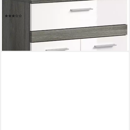
Midischrank LUCCA, Höhe 79 cm, 2 Türen, 1 Schubkasten, 1
Einlegeboden Badschrank, Bad-Möbel, Badezimmer
(3)
122,99 €
UVP
264,00 €
-53%
lieferbar - in 6-8 Werktagen bei dir