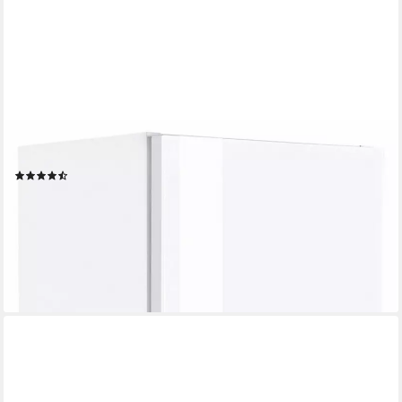
WELLTIME
Hängeschrank Venedig Badmöbel in Breite 25 cm
(32)
62,99 €
UVP
89,99 €
-30%
lieferbar in 3 Wochen