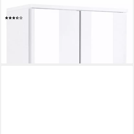
WELLTIME
Midischrank Venedig
(57)
219,99 €
UVP
329,99 €
-33%
lieferbar in 3 Wochen