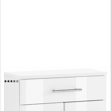
WELLTIME
Unterschrank Venedig Badmöbel in Breite 50 cm
(62)
117,99 €
UVP
169,99 €
-31%
lieferbar in 3 Wochen