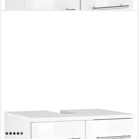
WELLTIME
Waschbeckenunterschrank Venedig Badmöbel in verschiedenen
Farben erhältlich
(81)
85,99 €