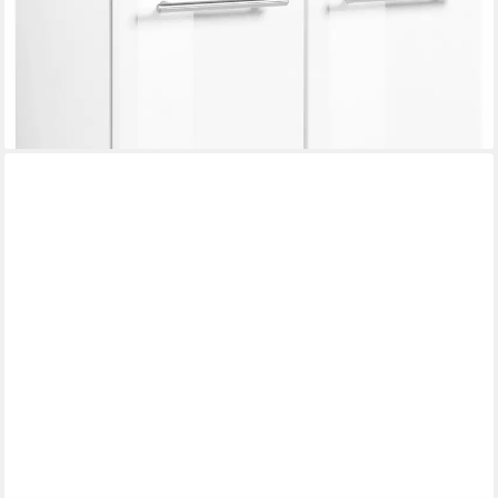
UVP
119,99 €
-28%
lieferbar in 3 Wochen