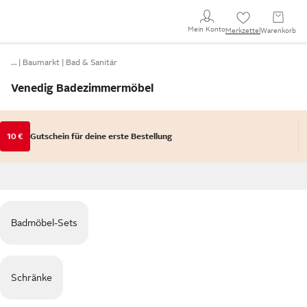
Mein Konto
Merkzettel
Warenkorb
…
Baumarkt
Bad & Sanitär
Venedig Badezimmermöbel
10 €
Gutschein für deine erste Bestellung
Badmöbel-Sets
Schränke