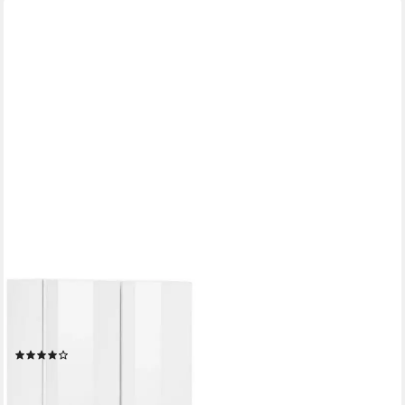
WELLTIME
Badmöbel-Set Venedig, (3-St), Waschbeckenunterschrank
(Breite 50 cm), Hängeschrank, Unterschrank
(14)
276,99 €
UVP
389,99 €
-29%