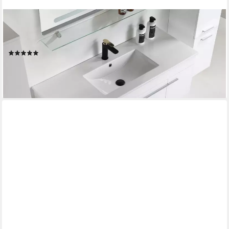
FAIZEE MÖBEL
Badmöbel-Set Badmöbel set, Weiß komplett 5TLG 120cm,
(Komplett-Set, 5-St)
(1)
699,00 €
UVP
1.223,49 €
-43%
lieferbar - in 4-5 Werktagen bei dir