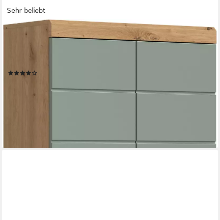
Sehr beliebt
WELLTIME
Hochschrank SIENA, Breite 74cm, 4 Türen, 1 Schubkasten, 2
offene Fächer, MDF-Front (TOPSELLER) in verschiedenen
Farben erhältlich, Badmöbel, Badschrank, Schrank, Bad
(54)
309,99 €
UVP
539,00 €
-42%
lieferbar - in 6-8 Werktagen bei dir
+1