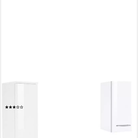
WELLTIME
Badmöbel-Set Venedig, (4-St), Waschbeckenunterschrank
(Breite 50 cm), Hängeschrank, Unterschrank
(27)
369,99 €
UVP
519,99 €
-29%
lieferbar in 3 Wochen