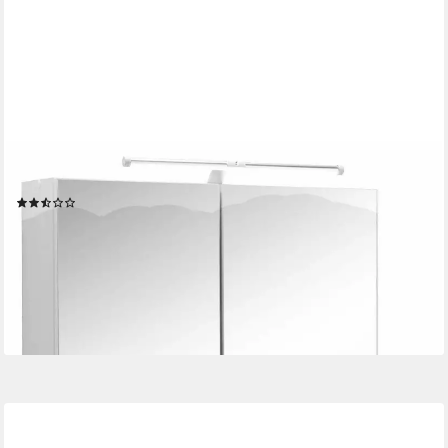
WELLTIME
Badmöbel-Set Venedig, (2-St), Spiegelschrank und Waschplatz
(3)
521,99 €
UVP
729,99 €
-28%
lieferbar in 3 Wochen