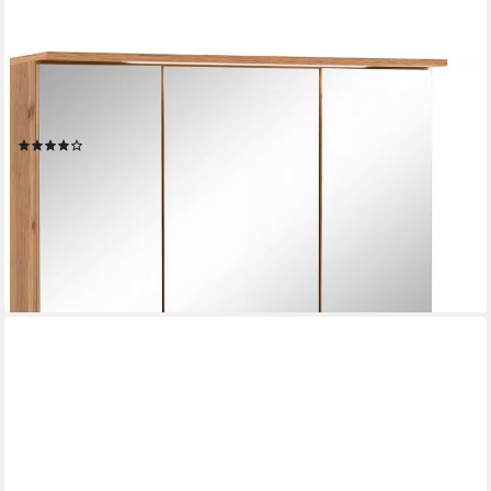
WELLTIME
Badmöbel-Set Lucca, (2-St), Breite 100,5 cm, mit direkter
Beleuchtung
(13)
749,99 €
UVP
1.099,99 €
-32%
lieferbar in 3 Wochen