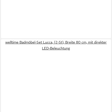
welltime Badmöbel-Set Lucca, (2-St), Breite 80 cm, mit direkter
LED-Beleuchtung