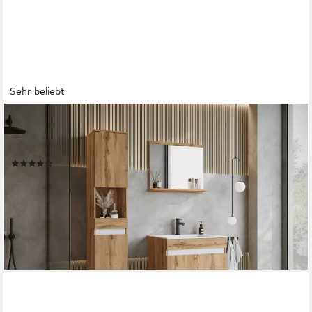
Sehr beliebt
WELLTIME
Badmöbel-Set COIN, (Set, 3-St), grifflose Badmöbel-Set, 3
Dekorplatten in verschiedenen Farben
(29)
199,99 €
UVP
279,00 €
-28%
lieferbar - in 4-5 Werktagen bei dir