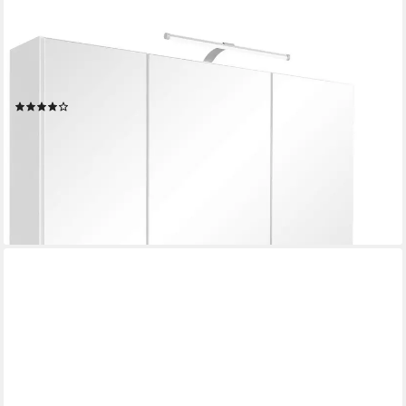
WELLTIME
Badmöbel-Set Florida, (2-St), Breite 100 cm, Waschtisch mit
gewölbter Form
(61)
749,99 €
UVP
1.159,99 €
-35%
lieferbar in 3 Wochen