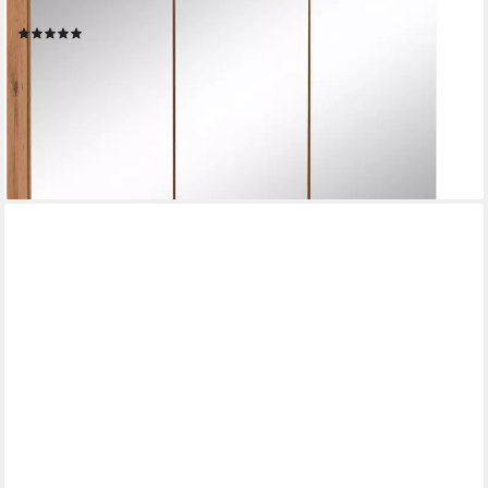
Badmöbel-Set Lucca, (2-St), Doppelwaschtisch, Breite 120 cm
(4)
999,99 €
UVP
1.539,99 €
-35%
lieferbar in 3 Wochen