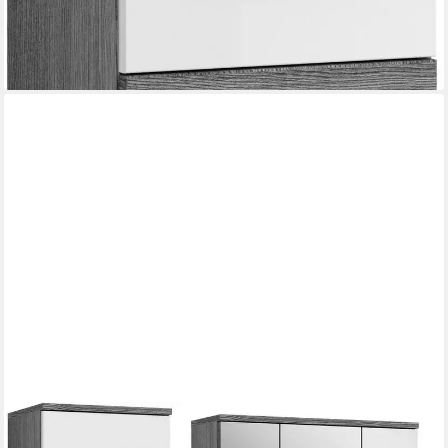
-50%
lieferbar - in 6-8 Werktagen bei dir
WELLTIME
Badmöbel-Set LUCCA, 3 teilig, MDF Hochglanzfront, bestehend