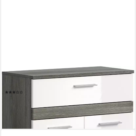
WELLTIME
Midischrank LUCCA, Höhe 79 cm, 2 Türen, 1 Schubkasten, 1
Einlegeboden Badschrank, Bad-Möbel, Badezimmer
(3)
122,99 €
UVP
264,00 €
-53%
lieferbar - in 6-8 Werktagen bei dir