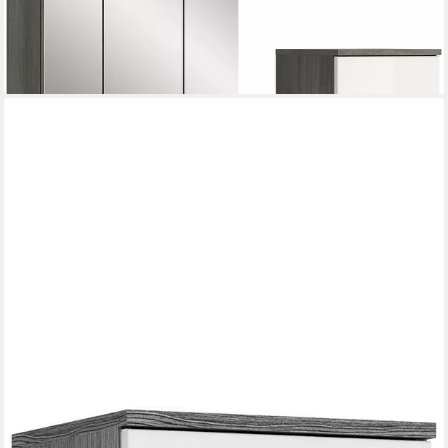
-59%
lieferbar - in 6-8 Werktagen bei dir
WELLTIME
Hochschrank LUCCA, Breite 35cm, 2 Türen, 1 Schubkasten, 2