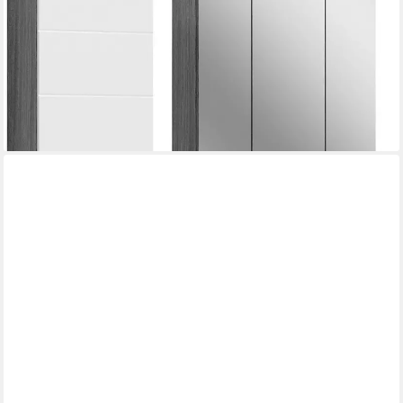
aus:, (Set, 3-St), Hochschrank, Waschbeckenunterschrank,
Spiegel
310,19 €
UVP
603,00 €
-49%
lieferbar - in 6-8 Werktagen bei dir