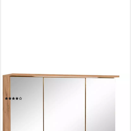
WELLTIME
Badmöbel-Set Lucca, (2-St), Breite 100,5 cm, mit direkter
Beleuchtung
(13)
749,99 €
UVP
1.099,99 €
-32%
lieferbar in 3 Wochen