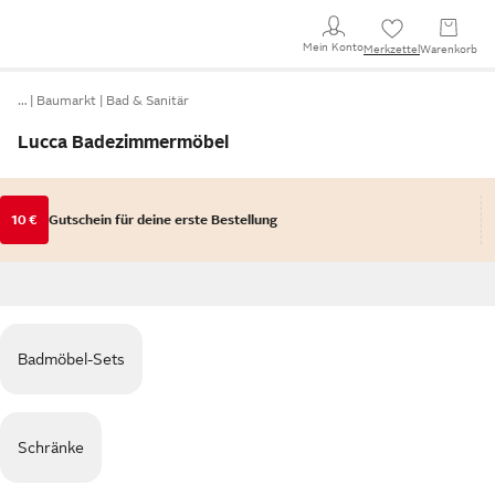
Mein Konto
Merkzettel
Warenkorb
…
Baumarkt
Bad & Sanitär
Lucca Badezimmermöbel
10 €
Gutschein für deine erste Bestellung
Badmöbel-Sets
Schränke