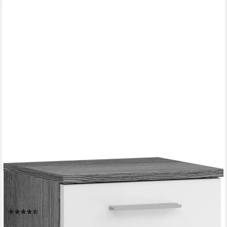
WELLTIME
Unterschrank LUCCA, Breite 35cm, 1 Tür (TA wechselbar), 1
Schubkasten MDF Front, Badmöbel, Badschrank, Schrank, Bad,
Badezimmer
(7)
75,99 €
UVP
153,00 €