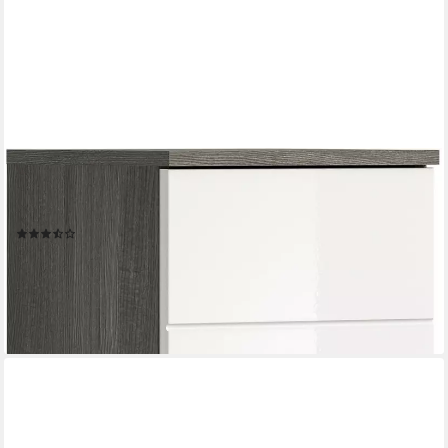
WELLTIME
Hochschrank LUCCA, Höhe 137 cm, 2 Türen, 1 Schubkasten, 2
Fachböden, Badschrank, Bad-Möbel, Badezimmer
(4)
123,99 €
UVP
274,00 €
-55%
lieferbar - in 6-8 Werktagen bei dir