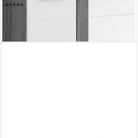
(21)
77,99 €
UVP
153,00 €
-49%
lieferbar - in 6-8 Werktagen bei dir