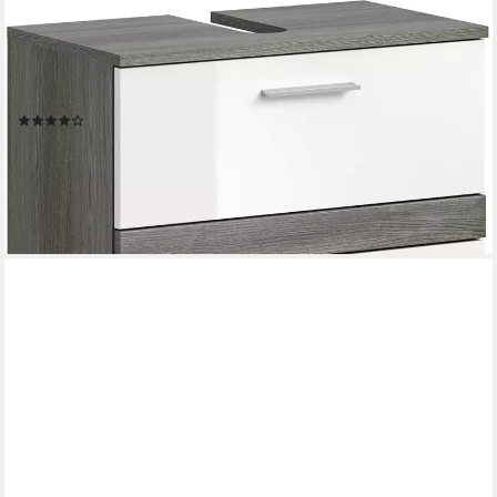
WELLTIME
Waschbeckenunterschrank LUCCA, Breite 60 cm, 2
Schubkästen, hochwertige MDF Front Badschrank, Bad-Möbel,
Badezimmer
(9)
93,99 €
UVP
219,00 €
-57%
lieferbar - in 6-8 Werktagen bei dir