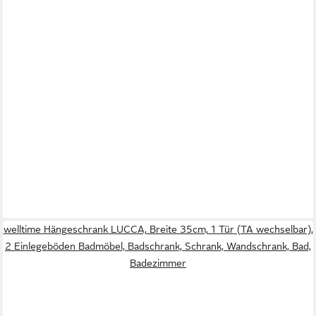
welltime Hängeschrank LUCCA, Breite 35cm, 1 Tür (TA wechselbar),
2 Einlegeböden Badmöbel, Badschrank, Schrank, Wandschrank, Bad,
Badezimmer