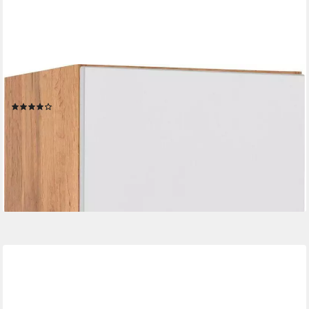
WELLTIME
Hochschrank Lucca
(15)
299,99 €
UVP
439,99 €
-32%
lieferbar in 3 Wochen