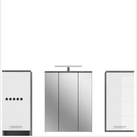
WELLTIME
Badmöbel-Set LUCCA, 5-teilig, inklusive LED Beleuchtung,
bestehend aus:, (Set, 5-St), Hochschrank, WBU, Spiegelschrank,
Unterschrank, Hängeschrank
(1)
451,19 €
UVP
941,00 €
-52%
lieferbar - in 6-8 Werktagen bei dir