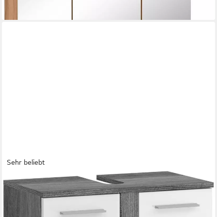
Sehr beliebt
WELLTIME
Waschbeckenunterschrank LUCCA, Breite 60cm, 2 Türen, 2
Fächer,mit Siphonausschnitt MDF-Front, Badmöbel, Badschrank,
Schrank, Kommode, Bad, Badezimmer