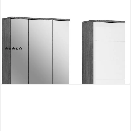
WELLTIME
Badmöbel-Set LUCCA, 4-teilig, MDF Hochglanzfront, bestehend
aus:, (Set, 4-St), Waschbeckenunterschrank, Spiegel,
Unterschrank, Hängeschrank
(2)
268,99 €
UVP
612,00 €
-56%
lieferbar - in 6-8 Werktagen bei dir