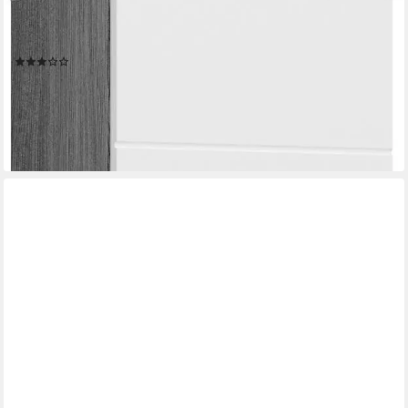
Fächer MDF-Front, Türanschlag wechselbar, Badmöbel,
Badschrank, Badezimmer
(4)
143,99 €
UVP
264,00 €
-45%
lieferbar - in 6-8 Werktagen bei dir