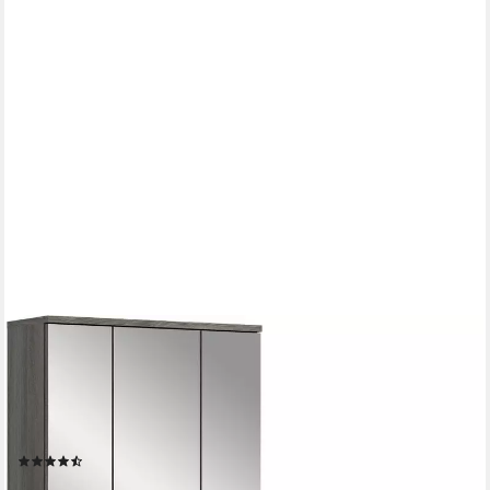
WELLTIME
Badmöbel-Set LUCCA, 3-teilig, hochwertige MDF Front, (Set, 3-
St., best. aus: Waschbeckenunterschrank, Spiegelschrank,
Hochschrank), Badkombination, Bad-Möbel, Badezimmer,
Kombination, Kombi
(10)
279,99 €
UVP
679,00 €