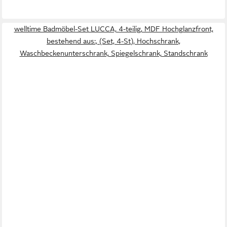
welltime Badmöbel-Set LUCCA, 4-teilig, MDF Hochglanzfront,
bestehend aus:, (Set, 4-St), Hochschrank,
Waschbeckenunterschrank, Spiegelschrank, Standschrank