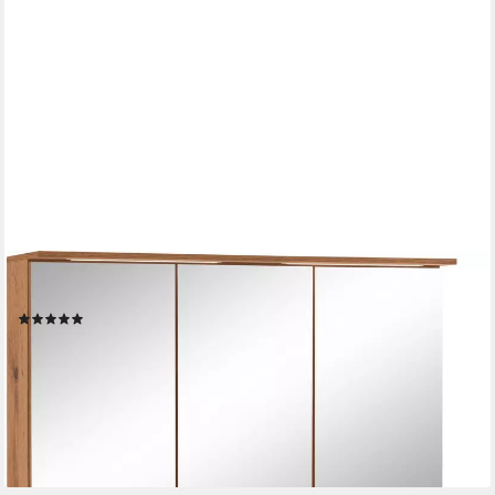
WELLTIME
Badmöbel-Set Lucca, (2-St), Doppelwaschtisch, Breite 120 cm
(4)
999,99 €
UVP
1.539,99 €
-35%
lieferbar in 3 Wochen