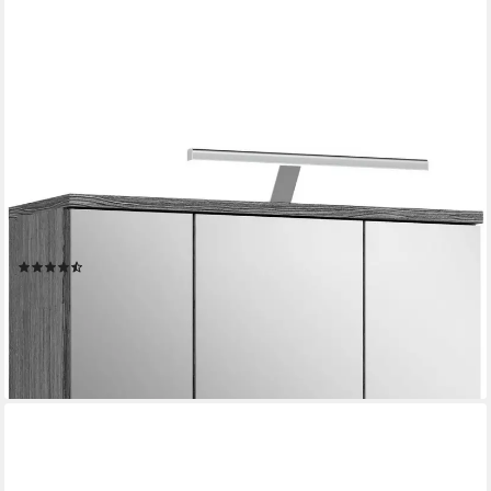
WELLTIME
Badezimmerspiegelschrank LUCCA, Breite 60cm, inkl. LED
Beleuchtung, 3 Spiegeltüren (Set, 2-St) Badmöbel, Badschrank,
Schrank, Wandschrank, Bad, Badezimmer
(7)
137,99 €
UVP
251,00 €
-45%
lieferbar - in 6-8 Werktagen bei dir