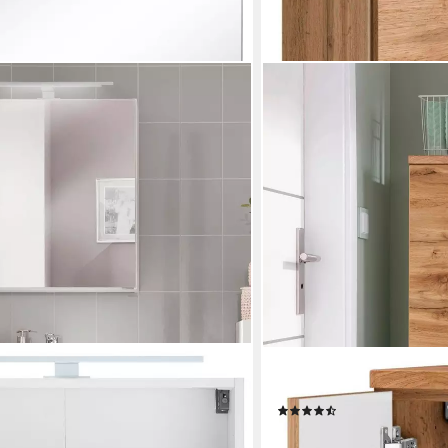
WELLTIME
 mit LED Beleuchtung
Midischrank Davos
(13)
173,99 €
UVP
249,99 €