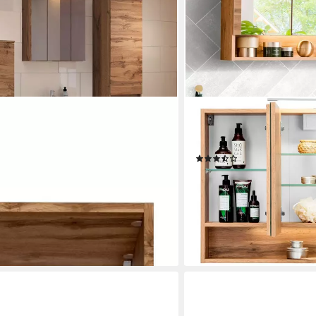
WELLTIME
 cm breit, Softclose-Funktion, viel
Badmöbel-Set Soria, (2-St
Spiegelschrank
(11)
779,99 €
UVP
1.189,99 €
-34%
lieferbar in 3 Wochen