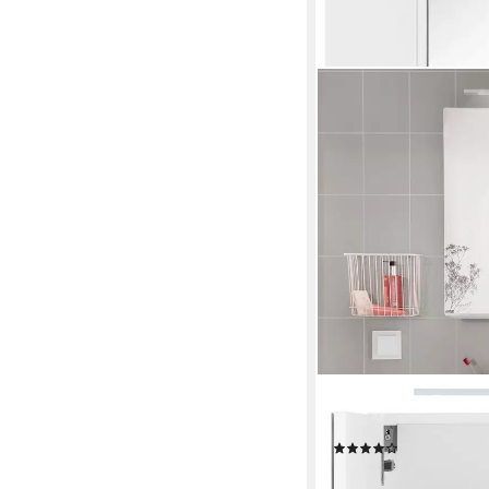
WELLTIME
Spiegelschrank Davos
(4)
209,99 €
UVP
299,99 €