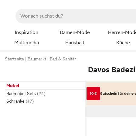
Inspiration
Damen-Mode
Herren-Mod
Multimedia
Haushalt
Küche
Startseite
Baumarkt
Bad & Sanitär
Davos Badez
Möbel
Badmöbel-Sets
10 €
Gutschein für deine 
Schränke