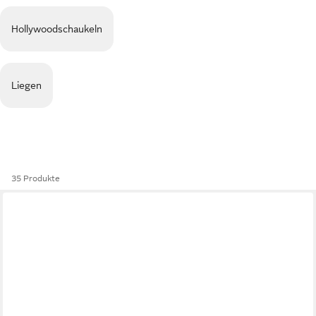
Hollywoodschaukeln
Liegen
35 Produkte