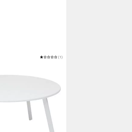
(1)
aus Metall SAONA, Ø 90 cm