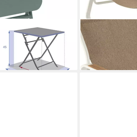
HESPERIDE
er Gartentisch GREENSBORO, 40 x
Gartenstuhl Garten Schau
159,43 €
UVP
243,99 €
-35%
in 2-3 Werktagen bei dir