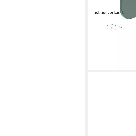
Fast ausverkauft
HESPERIDE
Gartentisch Klappbar
40 cm
40 x 45 x 40 cm
B/H/T
36,57 €
UVP
57,99 €
-37%
in 2-3 Werktagen bei dir