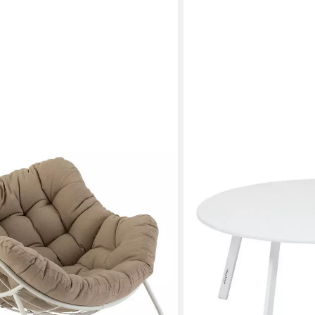
HESPERIDE
Gartentisch Gartentisch 
90 x 39 x 90 cm
B/H/T
91,99 €
UVP
117,99 €
-22%
in 2-3 Werktagen bei dir