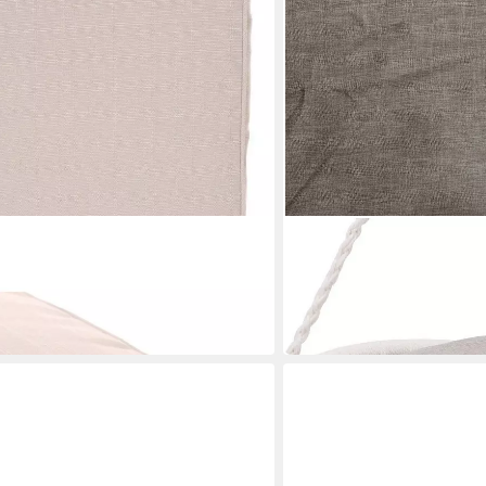
HESPERIDE
hlkissen, Farbe grün
Hängestuhl Hängender G
149,99 €
UVP
191,99 €
-22%
in 2-3 Werktagen bei dir