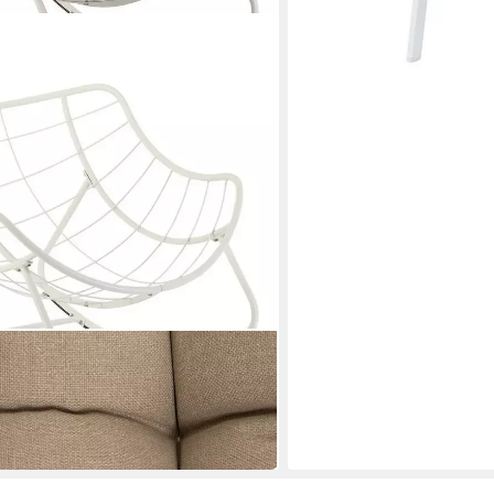
chaukelstuhl PAOPAO