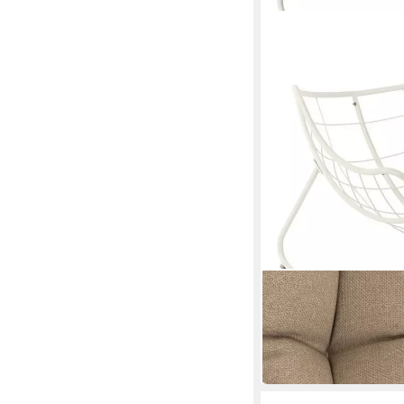
HESPERIDE
Gartenstuhl Garten S
539,99 €
UVP
691,99 €
-22%
in 2-3 Werktagen bei dir