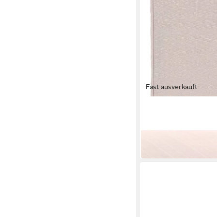
Fast ausverkauft
HESPERIDE
Gartenstuhl Gartenstu
18,99 €
UVP
24,99 €
-24%
in 2-3 Werktagen bei dir