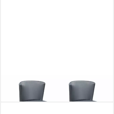
GRASEKAMP
Gartenstuhl Stapelstuhl-Set Sol
269,99 €
lieferbar - in 5-6 Werktagen bei dir