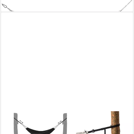
lieferbar - in 5-6 Werktagen bei dir
GRASEKAMP
Gartenliege Stabhängematte inkl. Befestigungsmaterial
119,99 €
lieferbar - in 5-6 Werktagen bei dir