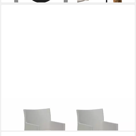
GRASEKAMP
Gartenstuhl Gartensessel-Set Sol 2 Stk.
349,99 €
lieferbar - in 5-6 Werktagen bei dir