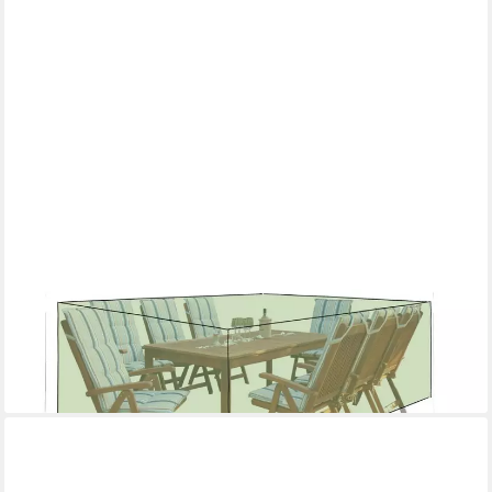
GRASEKAMP
Gartenmöbel-Schutzhülle Schutzhülle Sitzgruppe
250x210x90cm
39,99 €
lieferbar - in 2-3 Werktagen bei dir