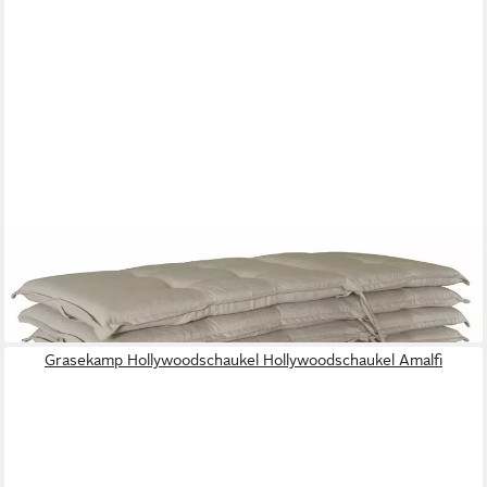
GRASEKAMP
Stuhlkissen Auflagen Hochlehner 6 Stk.
174,26 €
lieferbar - in 2-3 Werktagen bei dir
Grasekamp Hollywoodschaukel Hollywoodschaukel Amalfi