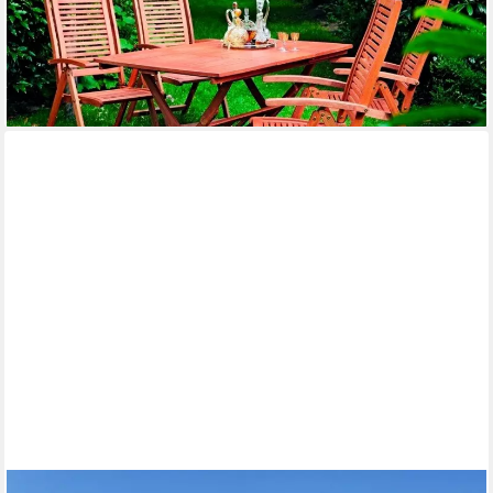
576,83 €
UVP
1.452,90 €
-60%
lieferbar - in 4-5 Werktagen bei dir