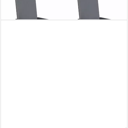
Gartenstuhl Hochlehner-Set Sol Premium 2 Stk.
729,99 €
lieferbar - in 6-7 Werktagen bei dir
GRASEKAMP
Gartenliege Stabhängematte
92,99 €