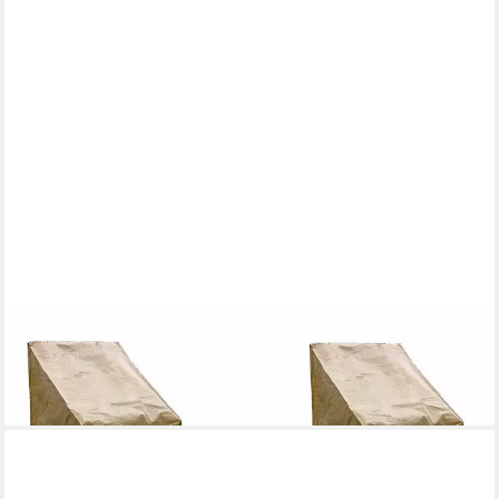
GRASEKAMP
Gartenmöbel-Schutzhülle Schutzhülle Stuhl 6 Stk.
54,99 €
lieferbar - in 2-3 Werktagen bei dir