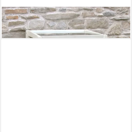
GRASEKAMP
Gartentisch Pflanztisch Calabria 75x45x97cm
149,99 €
lieferbar - in 2-3 Werktagen bei dir