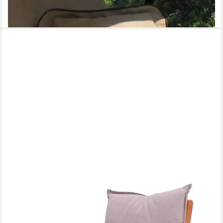
19,99 €
lieferbar - in 2-3 Werktagen bei dir
GRASEKAMP
Stuhlkissen GRASEKAMP Auflage Hochlehner
70,00 €