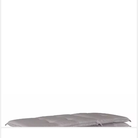
GRASEKAMP
Stuhlkissen Auflagen Hochlehner 2 Stk.
63,25 €
lieferbar - in 2-3 Werktagen bei dir