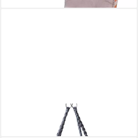
lieferbar - in 2-3 Werktagen bei dir
GRASEKAMP
Hollywoodschaukel Hängesessel Mora
74,99 €
lieferbar - in 5-6 Werktagen bei dir