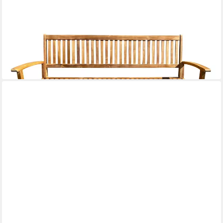
GRASEKAMP
Gartenbank Gartenbank Belmonte
259,99 €
lieferbar - in 5-6 Werktagen bei dir