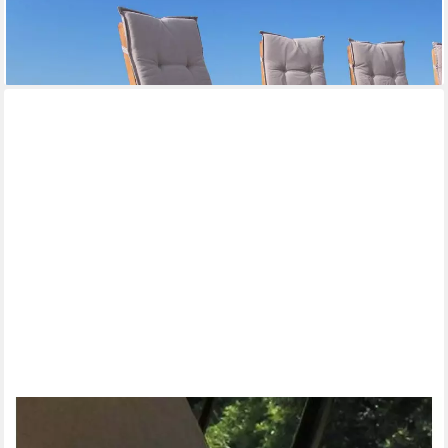
GRASEKAMP
Stuhlkissen Auflagen Hochlehner 4 Stk.
118,76 €
lieferbar - in 2-3 Werktagen bei dir
GRASEKAMP
Hollywoodschaukel Kissen Hollywoodschaukel Nostalgie