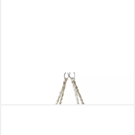
GRASEKAMP
Hollywoodschaukel Hängesessel Mora
74,99 €
lieferbar - in 2-3 Werktagen bei dir