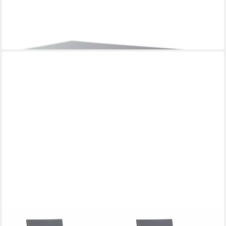
GRASEKAMP
Gartentisch Rattantisch Ibiza 150x90cm
488,99 €
lieferbar - in 6-7 Werktagen bei dir
GRASEKAMP