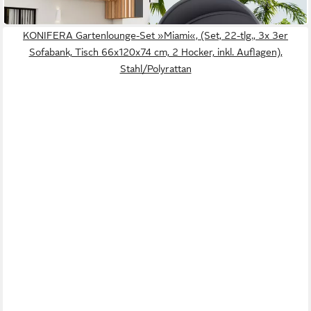
in 6-8 Werktagen bei dir
KONIFERA Gartenlounge-Set »Miami«, (Set, 22-tlg., 3x 3er
Sofabank, Tisch 66x120x74 cm, 2 Hocker, inkl. Auflagen),
Stahl/Polyrattan