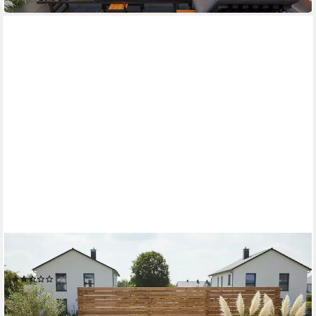
KONIFERA
Gartenlounge-Set Keros Premium XL
(2)
799,99 €
UVP
1.349,99 €
-41%