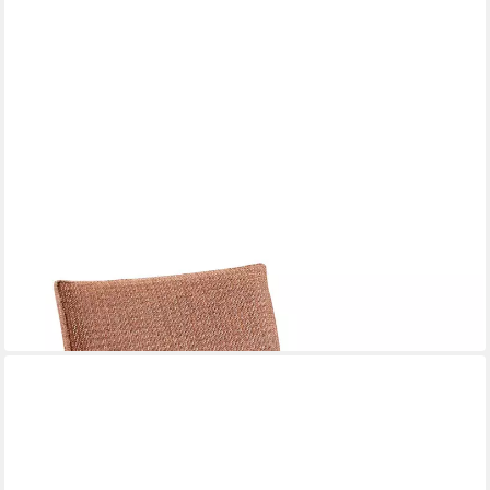
BEST
Gartensessel
428,00 €
(214,00 €/ 1 Stk)
in 7-9 Werktagen bei dir