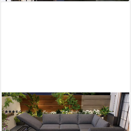
FLIEKS
Gartenlounge-Set
(9)
789,99 €
UVP
1.699,99 €
-54%
in 6-7 Werktagen bei dir