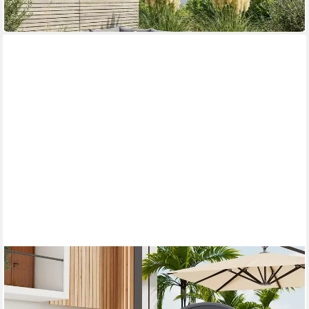
-44%
in 6-7 Werktagen bei dir
MODFU
Gartenlounge-Set Doppel-Lounge
705,99 €
UVP
899,99 €
-22%