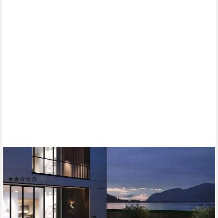
FLIEKS
Gartenlounge-Set
(5)
859,99 €
UVP
1.499,99 €
-43%
in 6-7 Werktagen bei dir