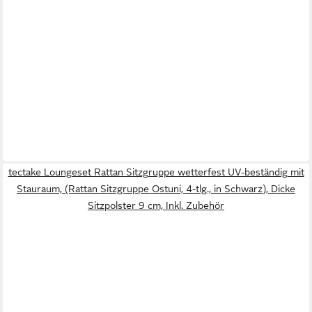
tectake Loungeset Rattan Sitzgruppe wetterfest UV-beständig mit
Stauraum, (Rattan Sitzgruppe Ostuni, 4-tlg., in Schwarz), Dicke
Sitzpolster 9 cm, Inkl. Zubehör