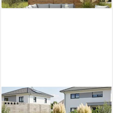
in 4-5 Werktagen bei dir
KONIFERA
Gartenlounge-Set Hamburg
(12)
699,99 €
UVP
1.259,99 €