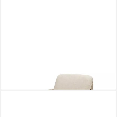
BEST
Gartensessel
882,00 €
(441,00 €/ 1 Stk)
lieferbar in 9 Wochen