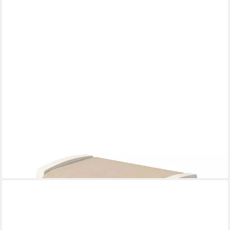
BEST
Gartenlounge-Hocker
59 x 45 x 51 cm
B/H/T
510,00 €
(102,00 €/ 1 Stk)
lieferbar in 9 Wochen