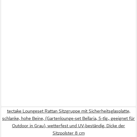
tectake Loungeset Rattan Sitzgruppe mit Sicherheitsglasplatte,
schlanke, hohe Beine, (Gartenlounge-set Bellaria, 5-tlg., geeignet für
Outdoor in Grau), wetterfest und UV-beständig, Dicke der
Sitzpolster 8 cm