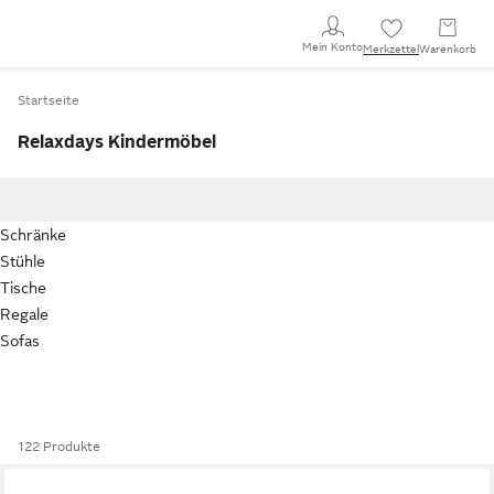
Mein Konto
Merkzettel
Warenkorb
Startseite
Relaxdays Kindermöbel
Schränke
Stühle
Tische
Regale
Sofas
122 Produkte