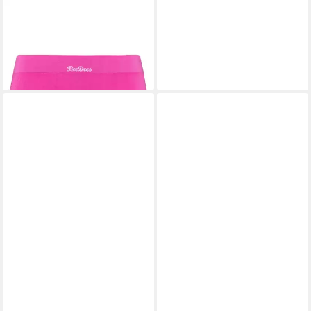
BEEDEES
Hipster Comfee Hipster (kein
Set, 1-St., 1) Seamless
6,99 €
UVP
12,99 €
-46%