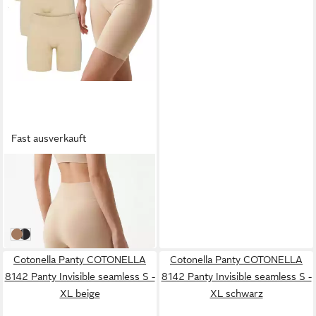
Fast ausverkauft
RUNGASSI
Langer Boxer GAUBERT
Nahtlose Radhose Damen 3er
19,95 €
Set Anti-Reibungs Shorts
(6,65 €/ 1 Stk)
Beige
Schwarz
Cotonella Panty COTONELLA
Cotonella Panty COTONELLA
8142 Panty Invisible seamless S -
8142 Panty Invisible seamless S -
XL beige
XL schwarz