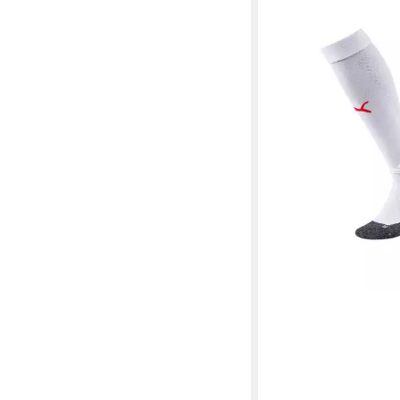
PUMA
Fußballstutze
Socks Stutzenstrumpf
3,52 €
UVP
12,95 €
-73%
+16