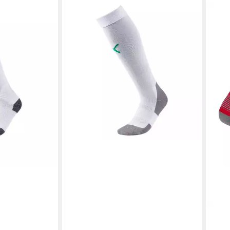
n PUMA LIGA
PUMA
Fußballstutzen Puma Stutzen
 Polyester
Liga Socks Core 703441
ab 4,07 €
UVP
9,95 €
-59%
+19
PUM
Poly