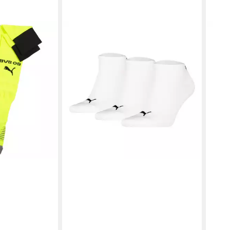
PUM
tea
ab 1
-16%