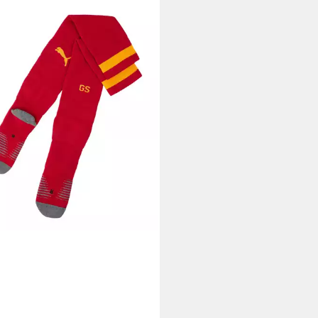
A
PUMA Fußballstutzen PUMA
ester