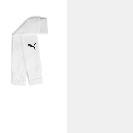
A
Fußballstutzen Puma Stutzen
mGOAL Sleeve Sock 706028
0,08 €
UVP
11,95 €
+2