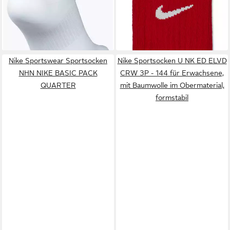
(4,66 €/ 1 Paar)
(3,00 €/ 1 Paar)
(Packung, 3-Paar) 3 Paar im
Jugendliche
-13%
-10%
Set, mit Dri-FIT-Technologie,
niedrige Passform
Nike Sportswear Sportsocken
Nike Sportsocken U NK ED ELVD
NHN NIKE BASIC PACK
CRW 3P - 144 für Erwachsene,
QUARTER
mit Baumwolle im Obermaterial,
formstabil