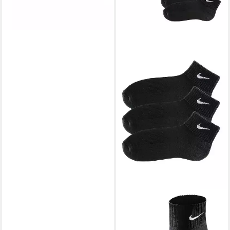
NIKE
Kurzsocken (3-Paar) mit
weichem Frottee
ab 14,99 €