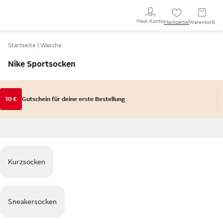
Mein Konto
Merkzettel
Warenkorb
Startseite
Wäsche
Nike Sportsocken
10 €
Gutschein für deine erste Bestellung
Kurzsocken
Sneakersocken