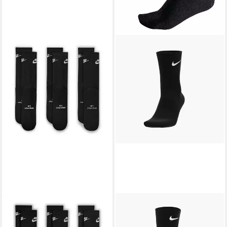
NIKE
Sportsocken U NK ED
NIKE
Sportsocken (6-Paar)
ELVD CRW 3P FUTRA -144
mit Fußfrottee