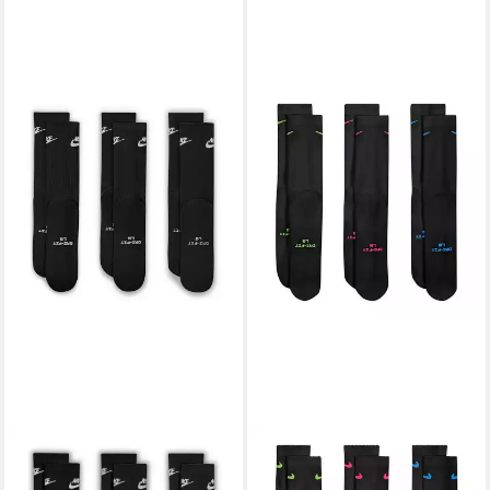
NIKE
Sportsocken U NK ED
NIKE
Sportsocken U NK ED
ELVD CRW 3P FUTRA -144
ELVD CRW 3P - 144 für