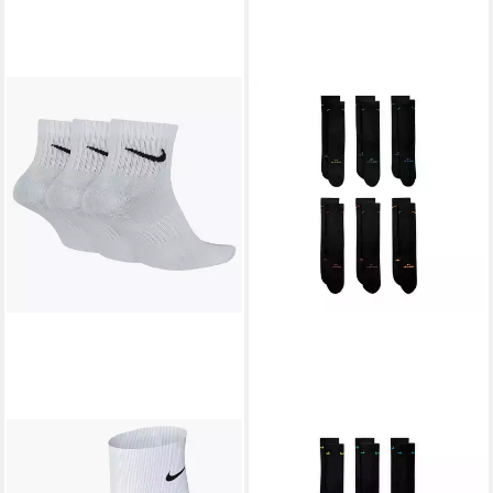
NIKE
Funktionssocken U NK
NIKE
Funktionssocken U NK
ED LTWT ANKLE 3P 132 für
ED ELVD CRW 6P - 144