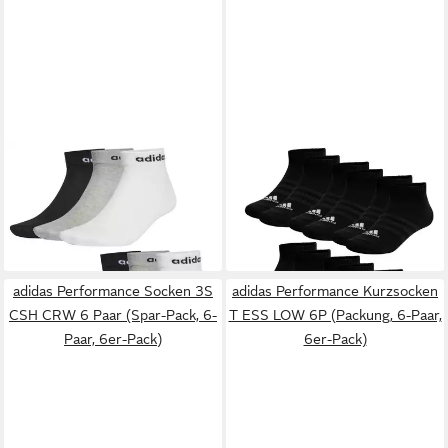
ADIDAS PERFORMANCE
ADIDAS SPORTSWEAR
Kurzsocken NC Ankle 6 Paar
Freizeitsocken T SPW Low
19,95 €
23,95 €
(Spar-Pack, 6-Paar, 6er-Pack)
Sneaker (6-Paar) mit
eingesticktem
Markenschriftzug
adidas Performance Socken 3S
adidas Performance Kurzsocken
CSH CRW 6 Paar (Spar-Pack, 6-
T ESS LOW 6P (Packung, 6-Paar,
Paar, 6er-Pack)
6er-Pack)