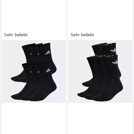
Sehr beliebt
Sehr beliebt
ADIDAS PERFORMANCE
ADIDAS ORIGINALS
Sportsocken CUSHIONED
Sportsocken TREFOIL
ab 17,99 €
ab 18,99 €
CREW 6ER-PACK (6-Paar)
UVP
23,00 €
CUSHION CREW, 6 PAAR (6-
UVP
23,00 €
(3,17 €/ 1 Paar)
-22%
Paar) für Erwachsene, im
-17%
praktischen 6er-Pack, mit
+2
+9
Trefoil Logo