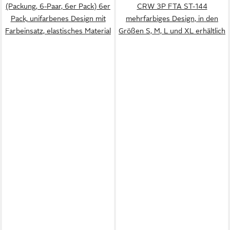
(Packung, 6-Paar, 6er Pack) 6er
CRW 3P FTA ST-144
Pack, unifarbenes Design mit
mehrfarbiges Design, in den
Farbeinsatz, elastisches Material
Größen S, M, L und XL erhältlich