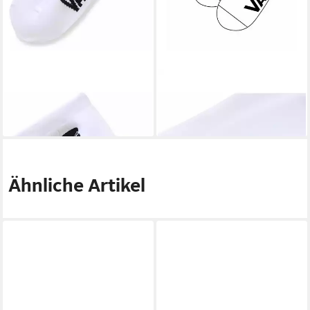
VANS
Socken Wm Kickin It
VANS
Socken Classic Ankle
20,89 €
Crew Sock 6.5-10 1Pk
19,99 €
Ähnliche Artikel