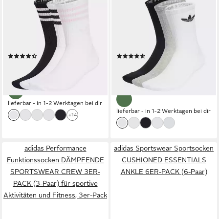
ADIDAS ORIGINALS
ADIDAS ORIGINALS
Sportsocken 3-STREIFEN
Sportsocken TR CREW S 3P
CREW 3ER-PACK (3-Paar)
(3-Paar) für Erwachsene, 3er-
knöchellange Passform, mit 3-
Pack, mit Logodruck,
Streifen
wadenlang
(129)
(198)
ab 10,99 €
10,99 €
UVP
13,00 €
UVP
13,00 €
(3,66 €/ 1 Paar)
-15%
-15%
lieferbar - in 1-2 Werktagen bei dir
lieferbar - in 1-2 Werktagen bei dir
+14
adidas Performance
adidas Sportswear Sportsocken
Funktionssocken DÄMPFENDE
CUSHIONED ESSENTIALS
SPORTSWEAR CREW 3ER-
ANKLE 6ER-PACK (6-Paar)
PACK (3-Paar) für sportive
Aktivitäten und Fitness, 3er-Pack