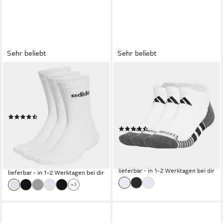
Sehr beliebt
Sehr beliebt
ADIDAS SPORTSWEAR
ADIDAS PERFORMANCE
Sportsocken LINEAR CREW
Funktionssocken
CUSHIONED, 3 PAAR (3-
PERFORMANCE
Paar)
CLIMACOOL CUSHIONED
(499)
LOW SOCKS 3ER-PACK (3-
ab 8,99 €
UVP
10,00 €
(122)
Paar)
(3,00 €/ 1 Paar)
ab 11,99 €
-10%
(4,00 €/ 1 Paar)
lieferbar - in 1-2 Werktagen bei dir
lieferbar - in 1-2 Werktagen bei dir
+3