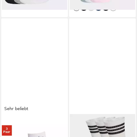
+2
+2
Sehr beliebt
ADIDAS ORIGINALS
ADIDAS PERFORMANCE
Sportsocken MID CREW, 3
Funktionssocken 3-
PAAR (3-Paar) knöchellange
STREIFEN, KNÖCHELLANG,