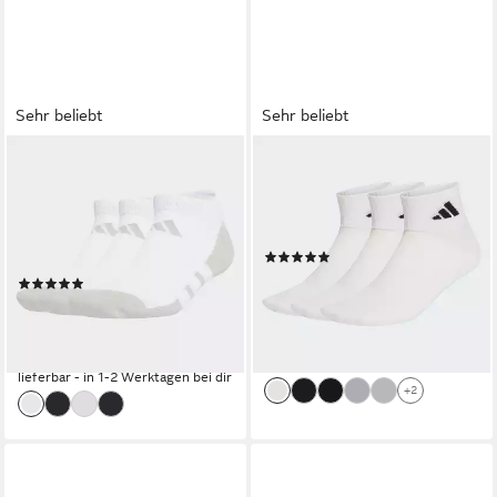
Sehr beliebt
Sehr beliebt
ADIDAS PERFORMANCE
ADIDAS PERFORMANCE
Funktionssocken ESS CC
Funktionssocken
LOW 3P (3-Paar) im 3er-Set,
THIN&LIGHT SPORTSWEAR
für Fitness und aktive
ANKLE 3ER-PACK (3-Paar)
(28)
Bewegungen
ab 8,99 €
UVP
10,00 €
(106)
10,00 €
-10%
(3,33 €/ 1 Paar)
lieferbar - in 1-2 Werktagen bei dir
lieferbar - in 1-2 Werktagen bei dir
+2