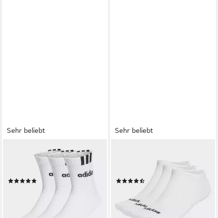
Sehr beliebt
Sehr beliebt
ADIDAS SPORTSWEAR
ADIDAS PERFORMANCE
Sportsocken C 3S LIN 3P (3-
Sportsocken FEINE LINEAR
Paar)
LOW-CUT, 3 PAAR (3-Paar)
(306)
(366)
ab 8,99 €
ab 7,99 €
UVP
10,00 €
UVP
9,00 €
(3,00 €/ 1 Paar)
(2,66 €/ 1 Paar)
-10%
-11%