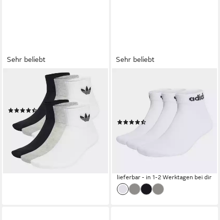
Sehr beliebt
Sehr beliebt
ADIDAS ORIGINALS
ADIDAS SPORTSWEAR
Socken MID ANKLE SOCKEN,
Sportsocken LINEAR
6 PAAR (1-Paar)
CUSHIONED ANKLE, 3 PAAR
(84)
(3-Paar)
ab 20,99 €
(1348)
(3,50 €/ 1 Paar)
ab 7,99 €
UVP
9,00 €
(2,66 €/ 1 Paar)
-11%
lieferbar - in 1-2 Werktagen bei dir
+5
lieferbar - in 1-2 Werktagen bei dir