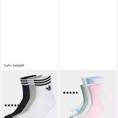
Sehr beliebt
ADIDAS ORIGINALS
ADIDAS PERFORMANCE
Sportsocken 3-STREIFEN
Sportsocken CUSHIONED
ANKLE, 3 PAAR (3-Paar)
CREW 6ER-PACK (6-Paar)
(28)
knöchellange Passform, für
ab 17,99 €
UVP
23,00 €
Erwachsene
-22%
(121)
ab 11,99 €
lieferbar - in 1-2 Werktagen bei dir
lieferbar - in 1-2 Werktagen bei dir