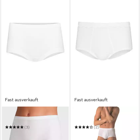
Fast ausverkauft
Fast ausverkauft
ESGE - DIE WÄSCHE-MACHER
ESGE - DIE WÄSCHE-MACHER
Slip Feinripp
Slip
(3)
(2)
ab 27,99 €
ab 25,00 €
in 2-3 Werktagen bei dir
in 2-3 Werktagen bei dir