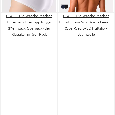
in 2-3 Werktagen bei dir
Marine
Schwarz
ESGE - Die Wäsche-Macher
ESGE - Die Wäsche-Macher
Unterhemd Feinripp Ringel
Hüftslip 5er-Pack Basic - Feinripp
(Mehrpack, Sparpack) der
(Spar-Set, 5-St) Hüftslip -
Klassiker im 5er Pack
Baumwolle