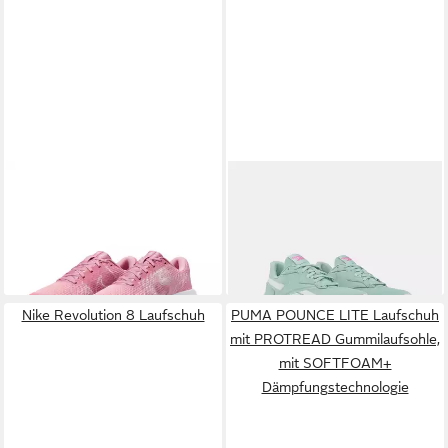
NIKE
Run Defy Laufschuh
REEBOK
ENERGEN LUX
59,99 €
Laufschuh
60,00 €
+9
Nike Revolution 8 Laufschuh
PUMA POUNCE LITE Laufschuh
mit PROTREAD Gummilaufsohle,
mit SOFTFOAM+
Dämpfungstechnologie