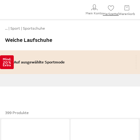
Mein Konto
Merkzettel
Warenkorb
…
Sport
Sportschuhe
Weiche Laufschuhe
Mind.
Auf ausgewählte Sportmode
20 %
Extra
399 Produkte