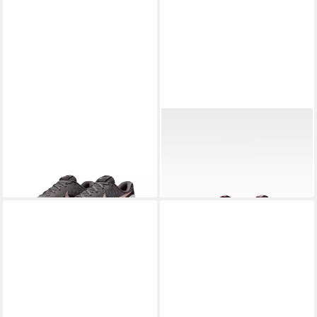
NIKE
Revolution 8 Laufschuh
NIKE
W REVOLUTION 8
ab 61,99 €
PRINT Laufschuh
ab 56,99 €
UVP
64,99 €
+8
-12%