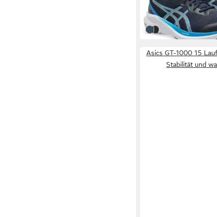
84,99 €
UVP
120,00 €
-29%
MIDNIGHT/WHITE
BLACK/GRAVEL
Asics GT-1000 15 Lau
Stabilität und w