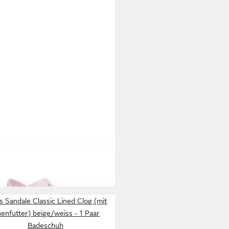
CS
Sandale Classic Fisherman
 Kleinkinder Mädchen - 1 Paar
9 €
eschuh
s Sandale Classic Lined Clog (mit
nenfutter) beige/weiss - 1 Paar
Badeschuh