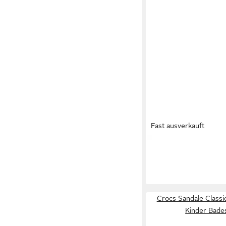
Fast ausverkauft
CROCS
Sandale Class
Damen Badeschuh
50,55 €
Crocs Sandale Classic
Kinder Bade