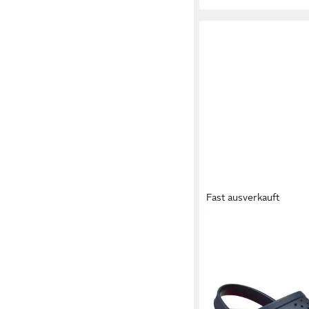
Fast ausverkauft
CROCS
209964-410 
InMotion Clog Pantole
ab 56,90 €
UVP
69,99 
-19%