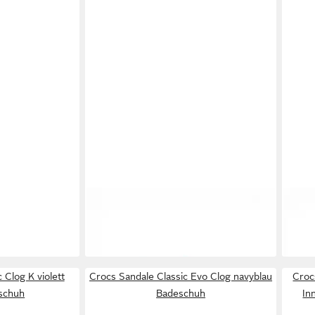
ic Clog braun
CROCS
Sandale Classic Clog pink
CRO
punch Damen Badeschuh
pink
51,42 €
29,5
Bad
 Clog K violett
Crocs Sandale Classic Evo Clog navyblau
Croc
schuh
Badeschuh
In