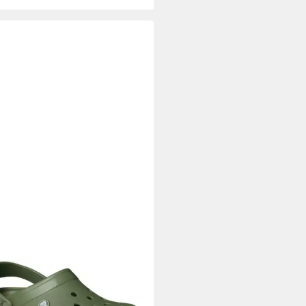
CS
Sandale Crocband Gum Clog
 -1 Paar Badeschuh
9 €