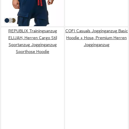
Sporthose mit modernen
29,90 €
Cargo-Taschen
UVP
39,90 €
-25%
navy
grau
khaki
REPUBLIX Trainingsanzug
COFI Casuals Jogginganzug Basic
ELIJAH, Herren Cargo Stil
Hoodie + Hose, Premium Herren
Sportanzug Jogginganzug
Jogginganzug
Sporthose Hoodie