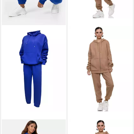
WORLDCLASSCA
L.GONLINE
Jogginganzug Worldclassca
Freizeitanzug Damen