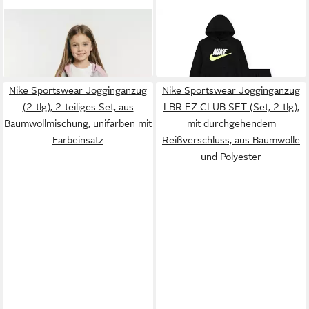
NIKE SPORTSWEAR
NIKE SPORTSWEAR
Jogginganzug NKN COLOR
Jogginganzug (2-tlg), für
60,99 €
59,99 €
BLOCKED HBR JOGGER S
Kinder, Set aus 2 Teilen, mit
(Set, 3-tlg), 3-teiliges Set aus
Kapuze
Nike Sportswear Jogginganzug
Nike Sportswear Jogginganzug
Kapuzen-Sweatjacke, T-Shirt
(2-tlg), 2-teiliges Set, aus
LBR FZ CLUB SET (Set, 2-tlg),
und Jogginghose
Baumwollmischung, unifarben mit
mit durchgehendem
Farbeinsatz
Reißverschluss, aus Baumwolle
und Polyester