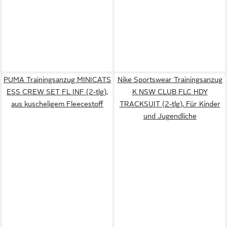
PUMA Trainingsanzug MINICATS
Nike Sportswear Trainingsanzug
ESS CREW SET FL INF (2-tlg),
K NSW CLUB FLC HDY
aus kuscheligem Fleecestoff
TRACKSUIT (2-tlg), Für Kinder
und Jugendliche