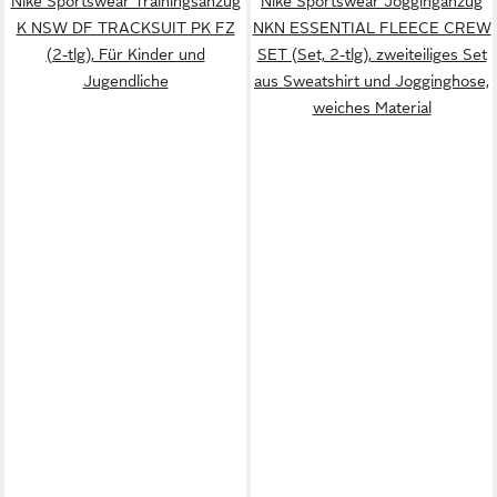
Nike Sportswear Trainingsanzug
Nike Sportswear Jogginganzug
K NSW DF TRACKSUIT PK FZ
NKN ESSENTIAL FLEECE CREW
(2-tlg), Für Kinder und
SET (Set, 2-tlg), zweiteiliges Set
Jugendliche
aus Sweatshirt und Jogginghose,
weiches Material