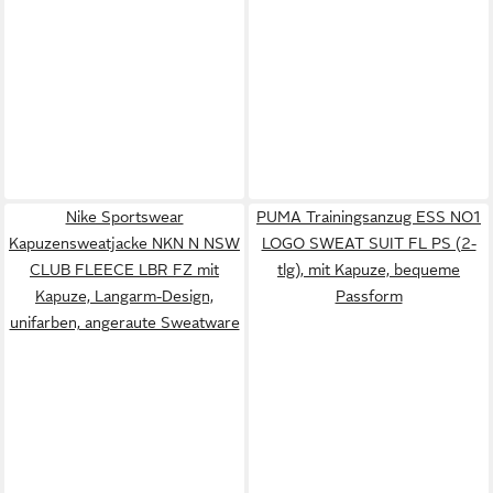
Nike Sportswear
PUMA Trainingsanzug ESS NO1
Kapuzensweatjacke NKN N NSW
LOGO SWEAT SUIT FL PS (2-
CLUB FLEECE LBR FZ mit
tlg), mit Kapuze, bequeme
Kapuze, Langarm-Design,
Passform
unifarben, angeraute Sweatware