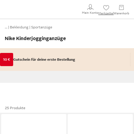
Mein Konto
Merkzettel
Warenkorb
…
Bekleidung
Sportanzüge
Nike Kinderjogginganzüge
10 €
Gutschein für deine erste Bestellung
25 Produkte