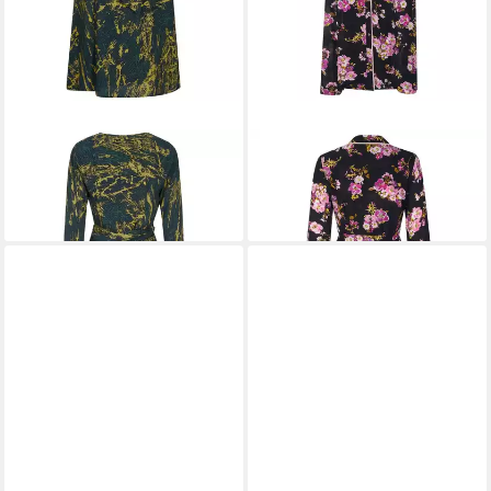
PINKO
Maxikleid
PINKO
Maxikleid
129,00 €
159,00 €
UVP
295,00 €
UVP
468,00 €
-56%
-66%