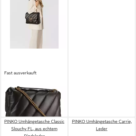
Fast ausverkauft
PINKO
Umhängetasche Love
Puff, Leder
378,40 €
UVP
485,00 €
-22%
PINKO Umhängetasche Classic
PINKO Umhängetasche Carrie,
Slouchy FL, aus echtem
Leder