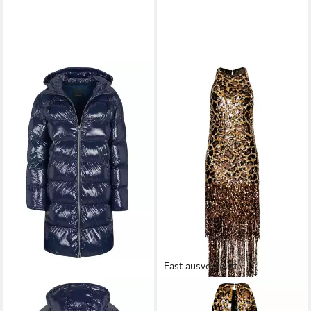
Fast ausverkauft
PINKO
Langjacke
PINKO
Paillettenkleid Pinko