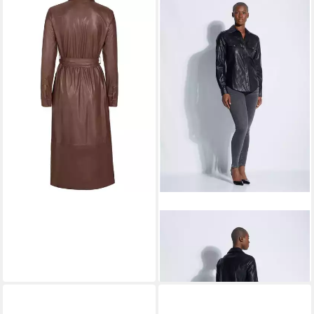
PINKO
Maxikleid
129,00 €
UVP
340,00 €
-62%
PINKO
Langarmbluse
73,90 €
UVP
270,00 €
-73%