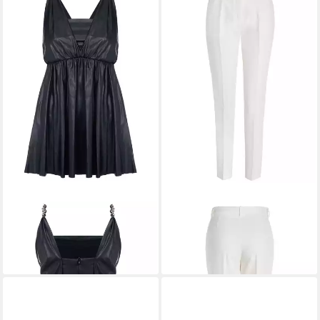
PINKO
Maxikleid
PINKO
Stoffhose
159,00 €
48,90 €
UVP
340,00 €
UVP
150,00 €
-53%
-67%