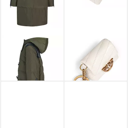
PINKO
Langmantel
PINKO
Schlüsselanhänger
249,00 €
UVP
395,00 €
Airpods Love, Nylon
70,95 €
-37%
UVP
90,00 €
-21%