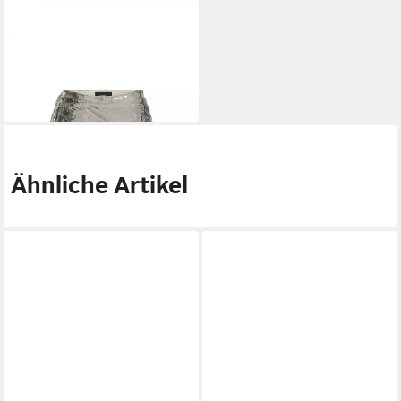
PINKO
Minirock
98,90 €
UVP
354,00 €
-72%
Ähnliche Artikel