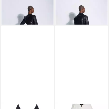
PINKO
Midikleid
PINKO
Langarmbluse
129,00 €
86,90 €
UVP
250,00 €
UVP
195,00 €
-48%
-55%