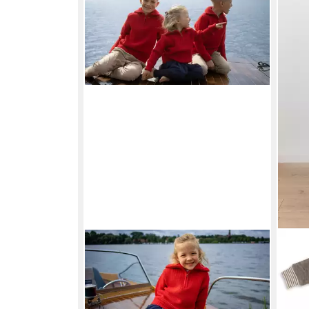
BLAUER PETER
Troyer für Kinder
ENG
aus Schurwolle mit Reißverschluß
Woll
ab 103,00 €
76,0
+4