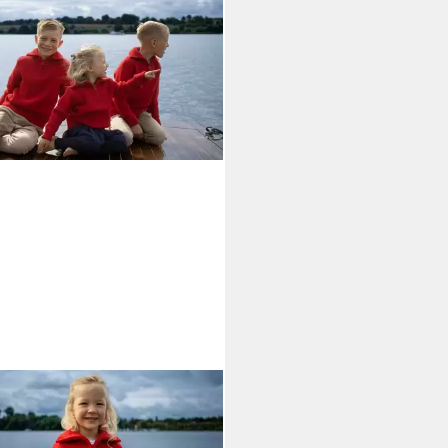
UER PETER
Troyer für Kinder
Merino mit Reißverschluß
34,00 €