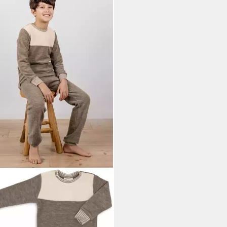
EL NATURKLEIDUNG
pullover Kinder-Pullover, Frottee
0 €