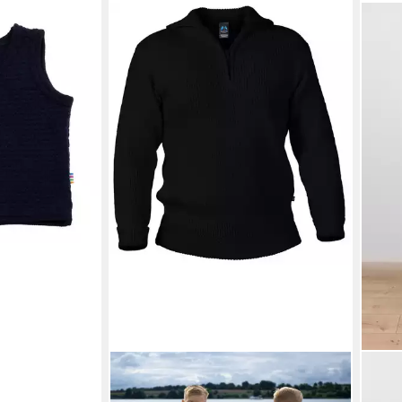
Merinowolle
€