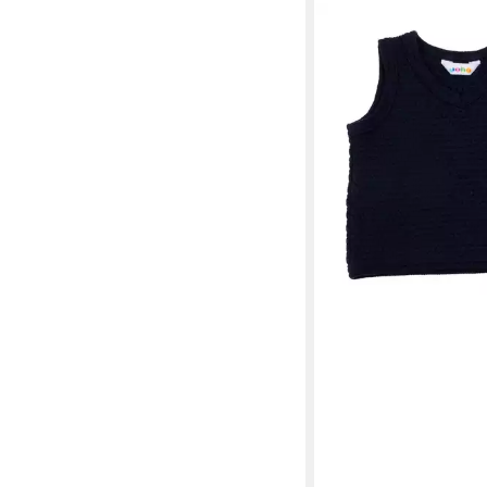
JOHA
Pullunder aus 
ab 33,29 €
UVP
36,99 
-10%