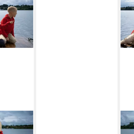
r für Kinder
BLA
erschluß
aus 
ab 1