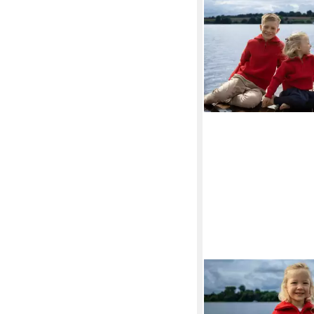
BLAUER PETER
Troye
aus Merino mit Reißv
ab 140,00 €