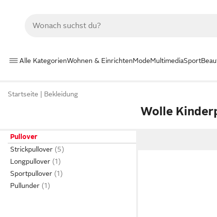
Alle Kategorien
Wohnen & Einrichten
Mode
Multimedia
Sport
Beau
Startseite
Bekleidung
Wolle Kinder
Pullover
Strickpullover
Longpullover
Sportpullover
Pullunder