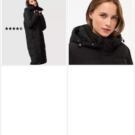
MARIKOO
VILA
Steppjacke Zuraraa XVI
Steppmantel VISTARI LONG
langer Winter Mantel
DOWN COAT - NOOS
179,99 €
gesteppt
(38)
129,90 €
UVP
139,90 €
lieferbar - in 1-2 Werktagen bei dir
-7%
lieferbar - in 2-3 Werktagen bei dir
+1