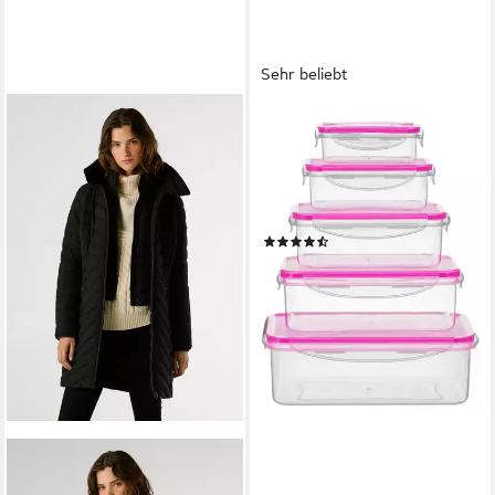
Sehr beliebt
KING
Frischhaltedose BERRY,
Kunststoff, Silikon, (Set, 10-
tlg), luftdichtem
Klappverschluss, ineinander
(127)
stapelbar
22,99 €
lieferbar - in 3-4 Werktagen bei dir