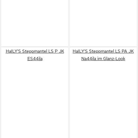
HaILY’S Steppmantel LS P JK
HaILY’S Steppmantel LS PA JK
ES44ila
Na44ila im Glanz-Look