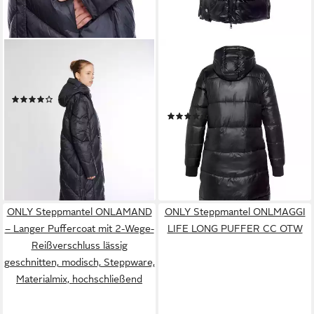
HAILY’S
ALPENBLITZ
Steppmantel LS N JK
Steppmantel Wintermärchen
Ro44salina Oversize-Look
in extra langer Form mit
(6)
schimmerndem Glanz
ab 44,28 €
UVP
79,99 €
(273)
ab 53,62 €
-45%
UVP
119,99 €
lieferbar - in 1-2 Werktagen bei dir
-55%
lieferbar - in 1-2 Werktagen bei dir
ONLY Steppmantel ONLAMAND
ONLY Steppmantel ONLMAGGI
– Langer Puffercoat mit 2-Wege-
LIFE LONG PUFFER CC OTW
Reißverschluss lässig
geschnitten, modisch, Steppware,
Materialmix, hochschließend