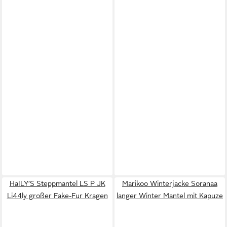
HaILY’S Steppmantel LS P JK
Marikoo Winterjacke Soranaa
Li44ly großer Fake-Fur Kragen
langer Winter Mantel mit Kapuze