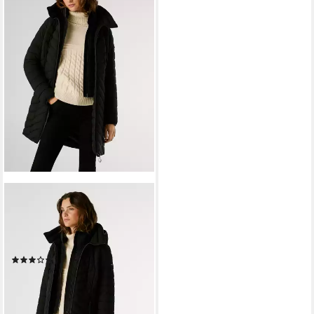
PEPE JEANS
Steppmantel SANN LONG
wasserabweisend, mit
Innenverschluss
(1)
101,14 €
UVP
170,00 €
-41%
lieferbar - in 1-2 Werktagen bei dir