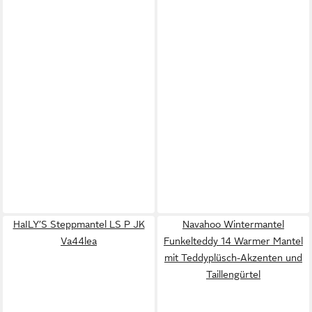
HaILY’S Steppmantel LS P JK
Navahoo Wintermantel
Va44lea
Funkelteddy 14 Warmer Mantel
mit Teddyplüsch-Akzenten und
Taillengürtel