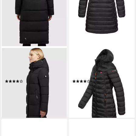
KHUJO
GEOGRAPHICAL NORWAY
Steppmantel TIONE
Steppmantel Damen Herbst
Wärmende und pflegeleichte
Jacke Steppjacke Outdoor
Steppqualität
leicht Kapuze Übergangsjacke
(182)
(192)
168,99 €
ab 78,90 €
UVP
199,95 €
UVP
99,90 €
-15%
-21%
lieferbar - in 1-2 Werktagen bei dir
lieferbar - in 2-3 Werktagen bei dir
+8