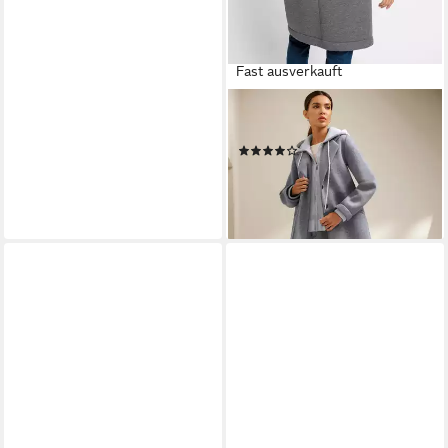
Fast ausverkauft
HEINE
Langmantel Mantel
(2)
99,99 €
169,00 €
-41%
lieferbar - in 3-4 Werktagen bei dir