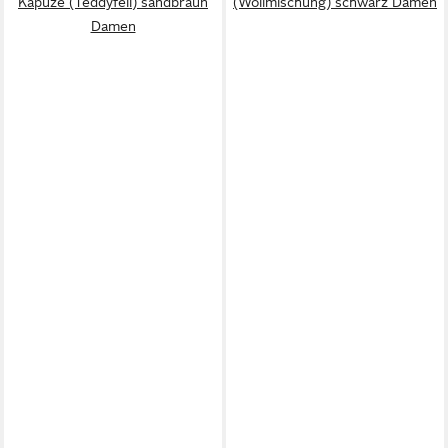
Kapuze (Teddyfell) sandbraun
(Wollmischung) schwarz Damen
Damen