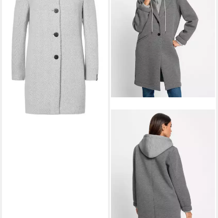
137,49 €
UVP
249,99 €
-45%
lieferbar - in 3-4 Werktagen bei dir