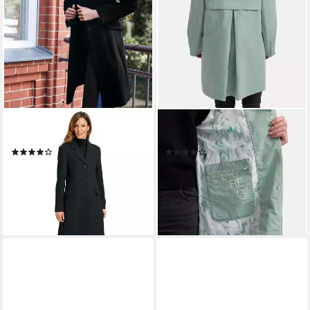
HEINE
MANISA
Langmantel Kurzmantel
Kurzmantel mit Kapuze
(209)
(4)
199,00 €
ab 78,45 €
UVP
189,99 €
lieferbar - in 3-4 Werktagen bei dir
-59%
+4
lieferbar - in 1-2 Werktagen bei dir