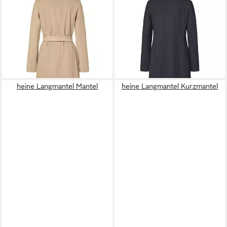
Wintermantel Wanda
Wintermantel Nada
(Wollmischung) beige Damen
(Wollmischung) navyblau
219,89 €
UVP
289,99 €
Damen
197,89 €
-24%
UVP
289,99 €
lieferbar - in 3-4 Werktagen bei dir
-32%
lieferbar - in 3-4 Werktagen bei dir
heine Langmantel Mantel
heine Langmantel Kurzmantel