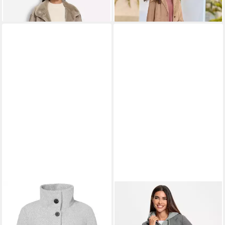
179,00 €
159,00 €
lieferbar - in 3-4 Werktagen bei dir
lieferbar - in 3-4 Werktagen bei dir
MILO
Wintermantel Babette (mit
Stehkragen) grau Damen