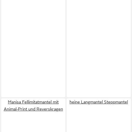
Manisa Fellimitatmantel mit
heine Langmantel Steppmantel
Animal-Print und Reverskragen