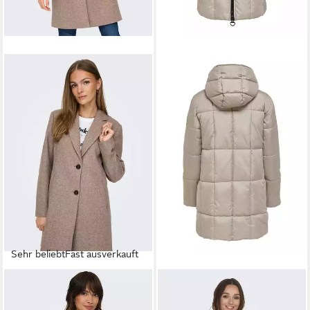
Sehr beliebt
Fast ausverkauft
JDY
JDY
Kurzmantel JDYECHO LIFE
Wintermantel Daisy