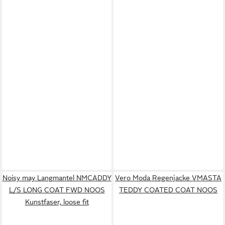
Noisy may Langmantel NMCADDY
Vero Moda Regenjacke VMASTA
L/S LONG COAT FWD NOOS
TEDDY COATED COAT NOOS
Kunstfaser, loose fit