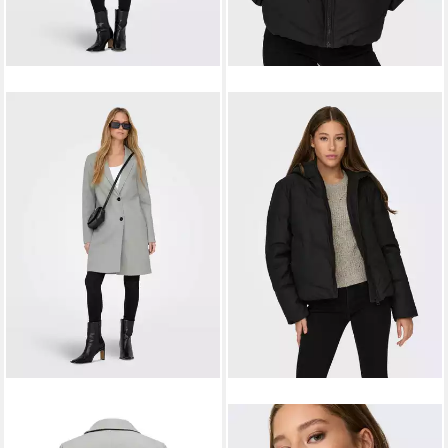
ONLY
JDY
Langmantel ONLSedona
Steppjacke JDYARNHEM