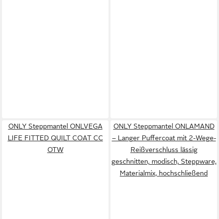
ONLY Steppmantel ONLVEGA
ONLY Steppmantel ONLAMAND
LIFE FITTED QUILT COAT CC
– Langer Puffercoat mit 2-Wege-
OTW
Reißverschluss lässig
geschnitten, modisch, Steppware,
Materialmix, hochschließend