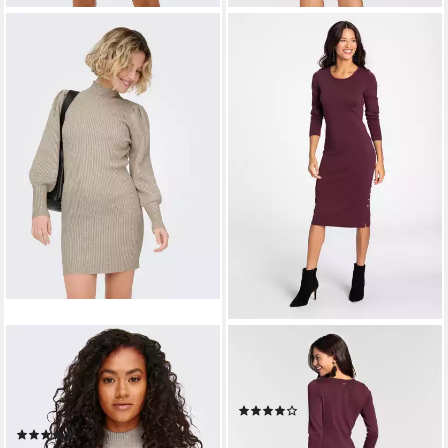
ONLY
LAURA SCOTT
Strickkleid ONLKATIA L/S
Strickkleid Länge kniebedeckt
DRESS KNT NOOS
mit seitlichen Knöpfen
(62)
Viskosemischung
ab 47,99 €
(185)