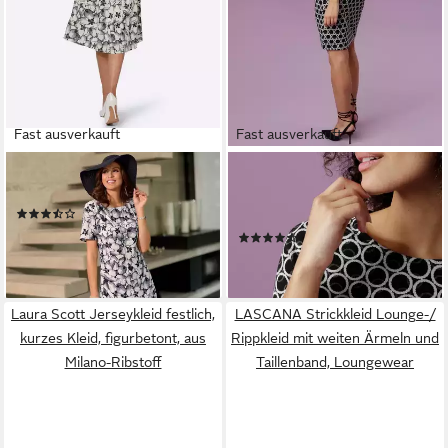
Fast ausverkauft
Fast ausverkauft
WITT
ANISTON SELECTED
Etuikleid Kleid Kurzarm
Jerseykleid mit elegantem
(3)
Kreis-Muster
64,99 €
(92)
lieferbar - in 2-3 Werktagen bei dir
47,99 €
lieferbar - in 1-2 Werktagen bei dir
Laura Scott Jerseykleid festlich,
LASCANA Strickkleid Lounge-/
kurzes Kleid, figurbetont, aus
Rippkleid mit weiten Ärmeln und
Milano-Ribstoff
Taillenband, Loungewear