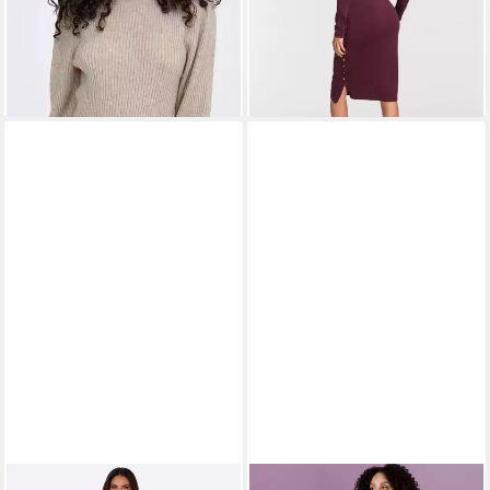
ab 26,99 €
UVP
39,99 €
-33%
lieferbar - in 1-2 Werktagen bei dir
lieferbar - in 1-2 Werktagen bei dir