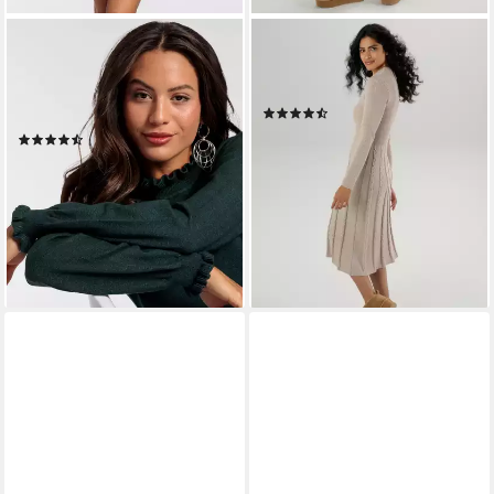
LAURA SCOTT
ANISTON SELECTED
Strickkleid aus
Strickkleid mit
Viskosemischung mit
Zopfstrickmuster
(59)
femininem Rüschendetail
ab 47,99 €
(184)
lieferbar - in 1-2 Werktagen bei dir
40,99 €
UVP
49,99 €
-18%
lieferbar - in 1-2 Werktagen bei dir
+1