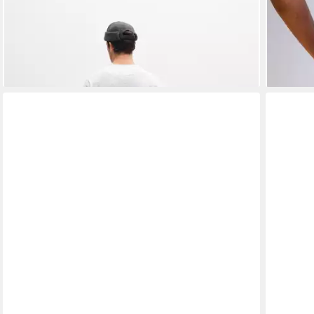
GABBA
GABBA
Bequeme Jeans
5-Pocke
ab 108,36 €
115,43 
129,00 €
lieferbar
-16%
lieferbar - in 2-3 Werktagen bei dir