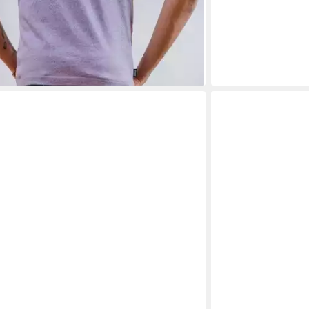
t-Jeans Jeans 5002 mid blue de
€
 - in 3-4 Werktagen bei dir