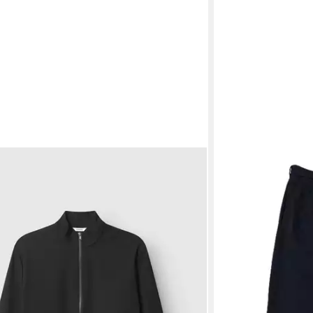
GABBA
Chinohose
119,99 €
lieferbar - in 2-3 Werk