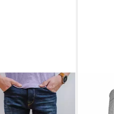
GABBA
Bequeme Jeans
ab 92,92 €
lieferbar - in 2-3 Werk