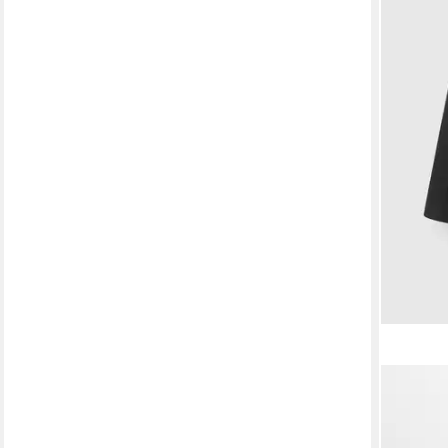
GABBA
Outdoor
ab 134,
lieferbar