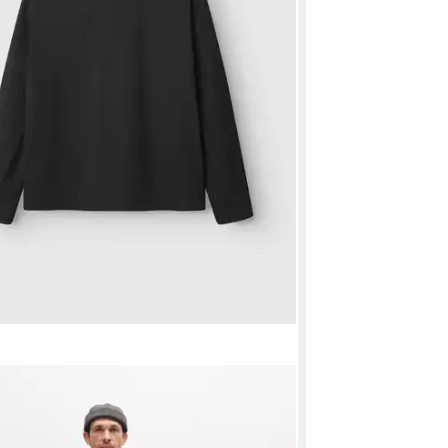
jacke
08 €
 - in 2-3 Werktagen bei dir