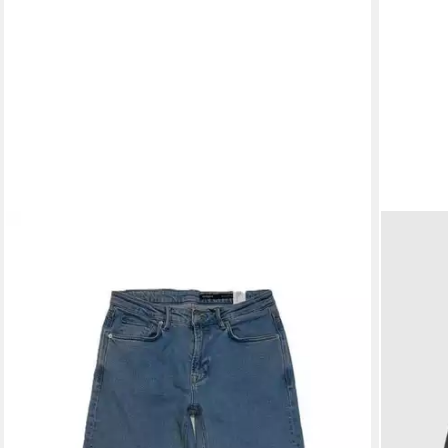
GABBA
5-Pocket-Jeans
119,99 €
lieferbar - in 2-3 Werktagen bei dir