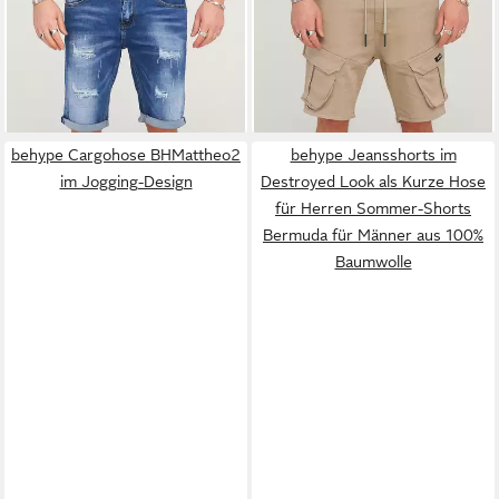
Destroyed mit Stretch als
Hose für Herren im Regular-
14,99 €
14,99 €
Kurze Hose für Herren
UVP
49,99 €
Fit Mit Gummibund &
UVP
49,99 €
Sommer-Shorts Bermuda für
-70%
Tunnelzug - Sommer-Shorts
-70%
Männer mit Elasthan
Bermuda
behype Cargohose BHMattheo2
behype Jeansshorts im
im Jogging-Design
Destroyed Look als Kurze Hose
für Herren Sommer-Shorts
Bermuda für Männer aus 100%
Baumwolle