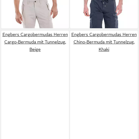
Herren Bermuda regular,
Herren Cargo-Bermuda mit
41,99 €
79,99 €
Sand
59,99 €
Tunnelzug, Saphirblau
-30%
Engbers Cargobermudas Herren
Engbers Cargobermudas Herren
Cargo-Bermuda mit Tunnelzug,
Chino-Bermuda mit Tunnelzug,
Beige
Khaki