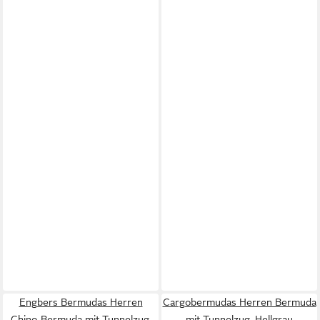
Engbers Bermudas Herren
Cargobermudas Herren Bermuda
Chino-Bermuda mit Tunnelzug,
mit Tunnelzug, Hellgrau