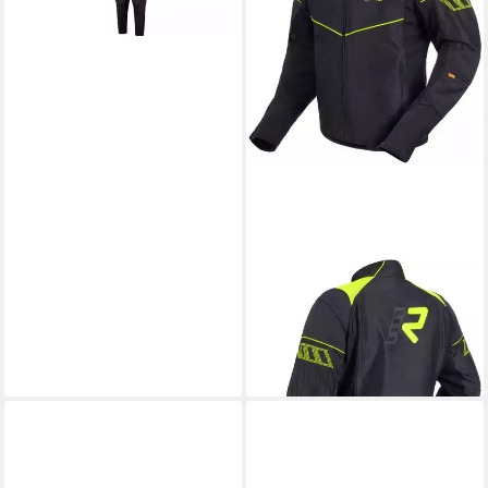
-26%
RUKKA
Motorradjacke
Airgobi Motorrad Textiljacke
305,45 €
499,95 €
-39%