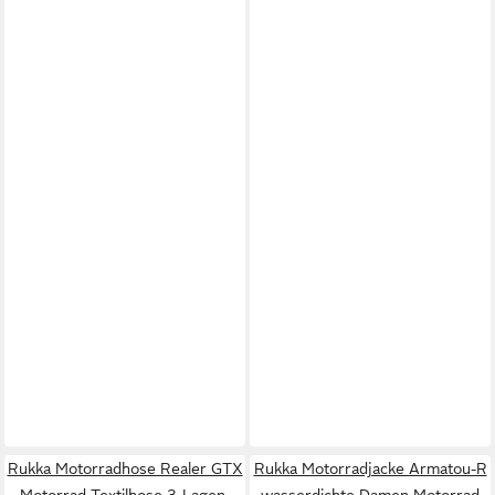
Rukka Motorradhose Realer GTX
Rukka Motorradjacke Armatou-R
Motorrad Textilhose 3-Lagen-
wasserdichte Damen Motorrad