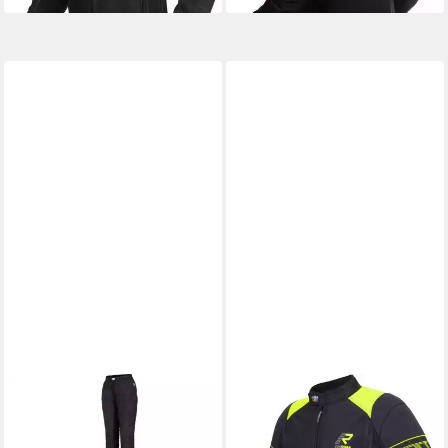
RUKKA
Motorradhose Down-
Y 2.0 Midlayer Damen Hose
102,80 €
139,00 €