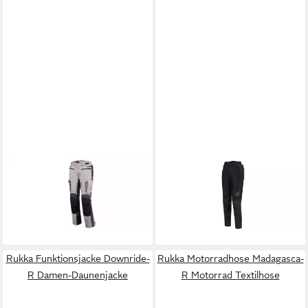
RUKKA
Motorradhose
RUKKA
Motorradhose
Madagasca-R Motorrad
Airgobina Damen Motorrad
599,80 €
185,45 €
Textilhose
UVP
750,00 €
Textilhose
449,99 €
-20%
-59%
Rukka Funktionsjacke Downride-
Rukka Motorradhose Madagasca-
R Damen-Daunenjacke
R Motorrad Textilhose