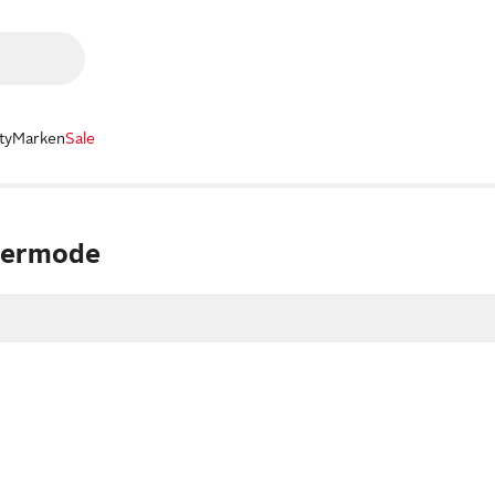
ty
Marken
Sale
dermode