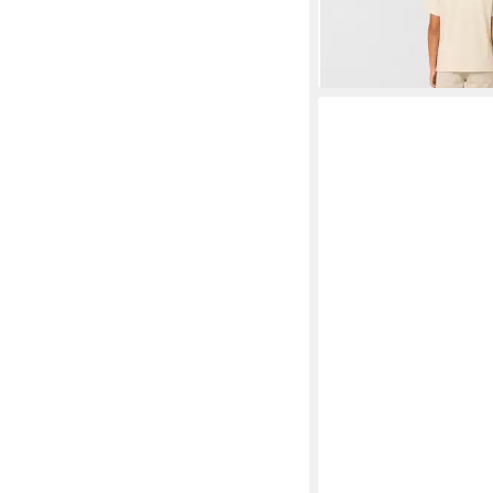
Größenetikett
+5