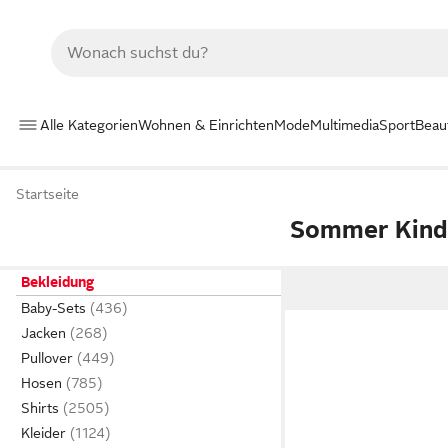
Alle Kategorien
Wohnen & Einrichten
Mode
Multimedia
Sport
Beau
Startseite
Sommer Kin
Bekleidung
Baby-Sets
Jacken
Pullover
Hosen
Shirts
Kleider