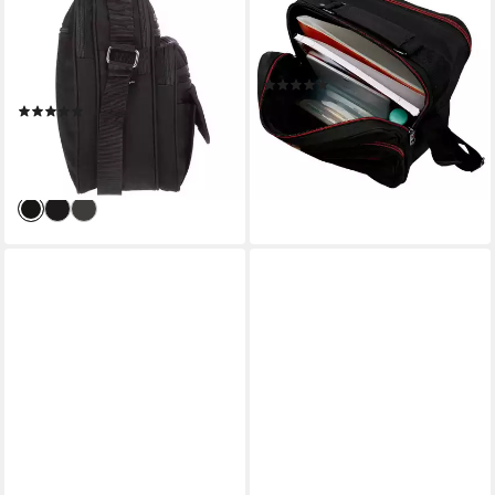
Businesstasche Große Herren
Umhängetasche Herren
Damen Tasche
Tasche Arbeitstasche
Umhängetasche Flugbegleiter
Umhängetasche Bag (1-tlg)
(1)
(1-tlg), Arbeitstasche
34,95 €
UVP
49,95 €
(9)
Messenger
27,95 €
UVP
39,95 €
-30%
lieferbar - in 2-3 Werktagen bei dir
-30%
lieferbar - in 2-3 Werktagen bei dir