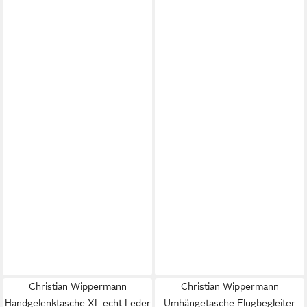
Christian Wippermann
Christian Wippermann
Handgelenktasche XL echt Leder
Umhängetasche Flugbegleiter