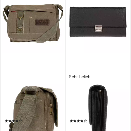
Sehr beliebt
CHRISTIAN WIPPERMANN
CHRISTIAN WIPPERMANN
Umhängetasche Damen
Geldbörse Christian
Tasche Schultertasche
Wippermann große Gastro
Umhängetasche aus Canvas,
Kellnerbörse Portemonaie
inversch. Farben
Schwarz (Einzeln)
(31)
(26)
28,95 €
21,95 €
UVP
39,95 €
UVP
34,95 €