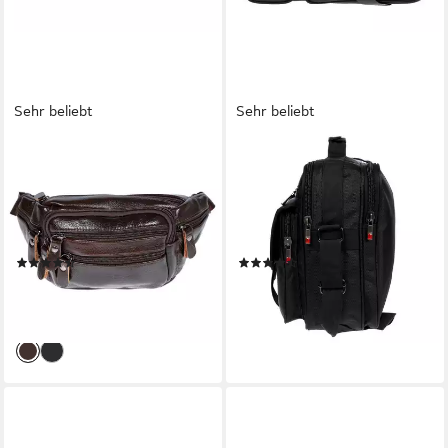
Sehr beliebt
Sehr beliebt
CHRISTIAN WIPPERMANN
CHRISTIAN WIPPERMANN
Bauchtasche Leder
Umhängetasche
Bauchtasche für Herren
Umhängetasche Laptoptasche
Damen Schwarz Braun (1 tlg),
17 Zoll Herren Tasche,
Waistbag Hüfttasche Waist
Messenger Bag Damen
(36)
(47)
Bag
Schwarz
24,95 €
39,95 €
UVP
39,95 €
UVP
59,95 €
-38%
-33%
lieferbar - in 2-3 Werktagen bei dir
lieferbar - in 2-3 Werktagen bei dir