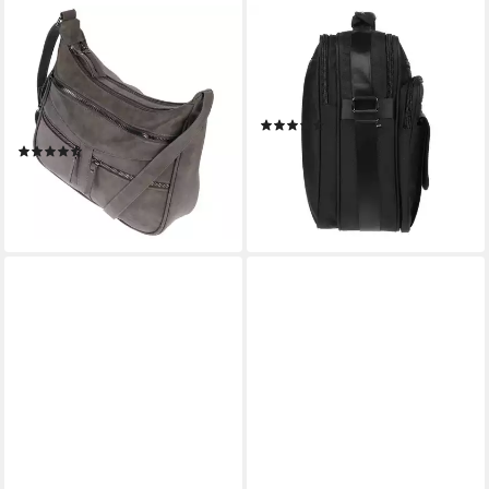
CHRISTIAN WIPPERMANN
CHRISTIAN WIPPERMANN
Umhängetasche Damen
Businesstasche große Tasche
Tasche Schultertasche
Herren Umhängetasch (1-tlg),
Umhängetasche Crossover
für Notebooks bis 17" (43cm)
(52)
(einzeln), Bag Leder Optik
38,95 €
UVP
49,95 €
(94)
Handtasche
29,04 €
-22%
lieferbar - in 2-3 Werktagen bei dir
lieferbar - in 2-3 Werktagen bei dir
+2