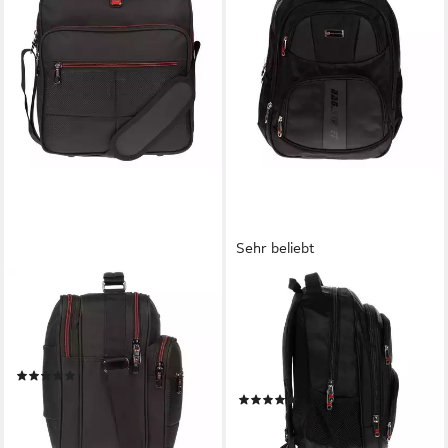
Sehr beliebt
CHRISTIAN WIPPERMANN
CHRISTIAN WIPPERMANN
Businesstasche Flugbegleiter
Rucksack City Rucksack
Arbeitstasche Messenger
Schule Arbeit & Freizeit Bag
Umhänger (einzeln)
DINA 4 (1 tlg), Outdoor
(7)
Schulrucksack Sport
34,95 €
UVP
49,95 €
(66)
38,95 €
-30%
UVP
49,95 €
lieferbar - in 2-3 Werktagen bei dir
-22%