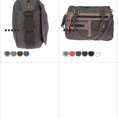
CHRISTIAN WIPPERMANN
CHRISTIAN WIPPERMANN
Businesstasche Große XL
Henkeltasche Große Damen
Herren Damen Tasche
Tasche Umhängetasche
Umhängetasche Canvas Bag
Schultertasche (1 tlg),
(1 tlg), Messenger
Henkeltasche
(19)
(108)
32,95 €
28,95 €
UVP
39,95 €
UVP
34,95 €
-18%
-17%
lieferbar - in 2-3 Werktagen bei dir
lieferbar - in 2-3 Werktagen bei dir
+11