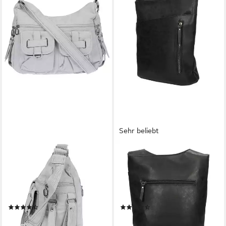
Sehr beliebt
CHRISTIAN WIPPERMANN
CHRISTIAN WIPPERMANN
Umhängetasche
Umhängetasche Damen
Damenhandtasche
Tasche Umhängetasche
Schultertasche
Beuteltasche Hobo
Umhängetasche Crossover
Handtasche, Crossover Leder
(84)
(86)
(einzeln)
Optik
32,95 €
28,95 €
UVP
44,95 €
UVP
39,95 €